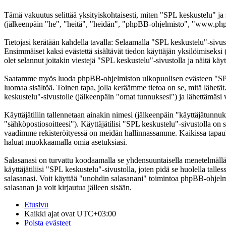
Tämä vakuutus selittää yksityiskohtaisesti, miten "SPL keskustelu" ja
(jälkeenpäin "he", "heitä", "heidän", "phpBB-ohjelmisto", "www.phpb
Tietojasi kerätään kahdella tavalla: Selaamalla "SPL keskustelu"-sivust
Ensimmäiset kaksi evästettä sisältävät tiedon käyttäjän yksilöimiseksi
olet selannut joitakin viestejä "SPL keskustelu"-sivustolla ja näitä kä
Saatamme myös luoda phpBB-ohjelmiston ulkopuolisen evästeen "SPL ke
luomaa sisältöä. Toinen tapa, jolla keräämme tietoa on se, mitä lähetä
keskustelu"-sivustolle (jälkeenpäin "omat tunnuksesi") ja lähettämäsi v
Käyttäjätiliin tallennetaan ainakin nimesi (jälkeenpäin "käyttäjätunnuk
"sähköpostiosoitteesi"). Käyttäjätilisi "SPL keskustelu"-sivustolla on s
vaadimme rekisteröityessä on meidän hallinnassamme. Kaikissa tapauksiss
haluat muokkaamalla omia asetuksiasi.
Salasanasi on turvattu koodaamalla se yhdensuuntaisella menetelmällä. 
käyttäjätiliisi "SPL keskustelu"-sivustolla, joten pidä se huolella ta
salasanasi. Voit käyttää "unohdin salasanani" toimintoa phpBB-ohjel
salasanan ja voit kirjautua jälleen sisään.
Etusivu
Kaikki ajat ovat
UTC+03:00
Poista evästeet