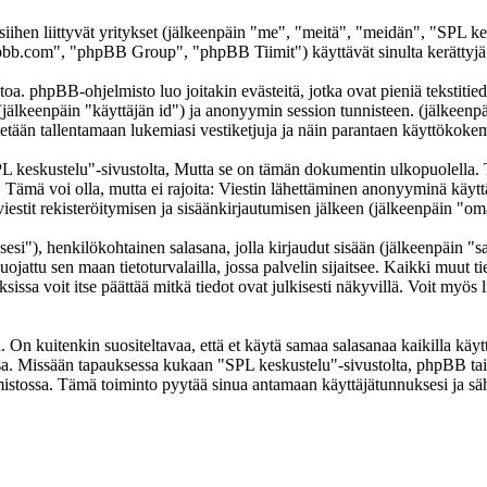
 siihen liittyvät yritykset (jälkeenpäin "me", "meitä", "meidän", "SPL k
b.com", "phpBB Group", "phpBB Tiimit") käyttävät sinulta kerättyjä ti
oa. phpBB-ohjelmisto luo joitakin evästeitä, jotka ovat pieniä tekstitied
 (jälkeenpäin "käyttäjän id") ja anonyymin session tunnisteen. (jälkeen
ytetään tallentamaan lukemiasi vestiketjuja ja näin parantaen käyttökokem
skustelu"-sivustolta, Mutta se on tämän dokumentin ulkopuolella. Tämä
t. Tämä voi olla, mutta ei rajoita: Viestin lähettäminen anonyyminä käyt
iestit rekisteröitymisen ja sisäänkirjautumisen jälkeen (jälkeenpäin "omat
sesi"), henkilökohtainen salasana, jolla kirjaudut sisään (jälkeenpäin "
uojattu sen maan tietoturvalailla, jossa palvelin sijaitsee. Kaikki muut ti
a voit itse päättää mitkä tiedot ovat julkisesti näkyvillä. Voit myös li
On kuitenkin suositeltavaa, että et käytä samaa salasanaa kaikilla käytt
llessa. Missään tapauksessa kukaan "SPL keskustelu"-sivustolta, phpBB t
mistossa. Tämä toiminto pyytää sinua antamaan käyttäjätunnuksesi ja sä