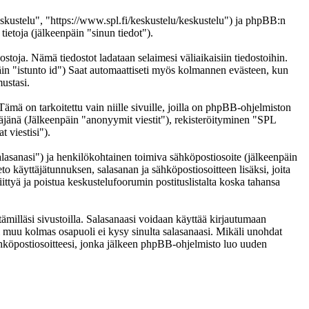
eskustelu", "https://www.spl.fi/keskustelu/keskustelu") ja phpBB:n
etoja (jälkeenpäin "sinun tiedot").
ostoja. Nämä tiedostot ladataan selaimesi väliaikaisiin tiedostoihin.
päin "istunto id") Saat automaattiseti myös kolmannen evästeen, kun
ustasi.
 on tarkoitettu vain niille sivuille, joilla on phpBB-ohjelmiston
täjänä (Jälkeenpäin "anonyymit viestit"), rekisteröityminen "SPL
 viestisi").
salasanasi") ja henkilökohtainen toimiva sähköpostiosoite (jälkeenpäin
eto käyttäjätunnuksen, salasanan ja sähköpostiosoitteen lisäksi, joita
ittyä ja poistua keskustelufoorumin postituslistalta koska tahansa
ämilläsi sivustoilla. Salasanaasi voidaan käyttää kirjautumaan
ai muu kolmas osapuoli ei kysy sinulta salasanaasi. Mikäli unohdat
hköpostiosoitteesi, jonka jälkeen phpBB-ohjelmisto luo uuden