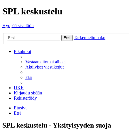
SPL keskustelu
Hyppää sisältöön
Tarkennettu haku
Etsi
Pikalinkit
Vastaamattomat aiheet
Aktiiviset viestiketjut
Etsi
UKK
Kirjaudu sisään
Rekisteröidy
Etusivu
Etsi
SPL keskustelu - Yksityisyyden suoja