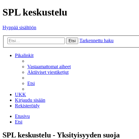
SPL keskustelu
Hyppää sisältöön
Tarkennettu haku
Etsi
Pikalinkit
Vastaamattomat aiheet
Aktiiviset viestiketjut
Etsi
UKK
Kirjaudu sisään
Rekisteröidy
Etusivu
Etsi
SPL keskustelu - Yksityisyyden suoja