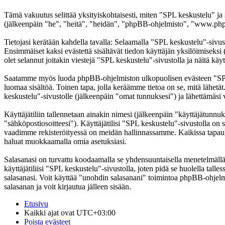
Tämä vakuutus selittää yksityiskohtaisesti, miten "SPL keskustelu" ja
(jälkeenpäin "he", "heitä", "heidän", "phpBB-ohjelmisto", "www.phpb
Tietojasi kerätään kahdella tavalla: Selaamalla "SPL keskustelu"-sivust
Ensimmäiset kaksi evästettä sisältävät tiedon käyttäjän yksilöimiseksi
olet selannut joitakin viestejä "SPL keskustelu"-sivustolla ja näitä kä
Saatamme myös luoda phpBB-ohjelmiston ulkopuolisen evästeen "SPL ke
luomaa sisältöä. Toinen tapa, jolla keräämme tietoa on se, mitä lähetä
keskustelu"-sivustolle (jälkeenpäin "omat tunnuksesi") ja lähettämäsi v
Käyttäjätiliin tallennetaan ainakin nimesi (jälkeenpäin "käyttäjätunnuk
"sähköpostiosoitteesi"). Käyttäjätilisi "SPL keskustelu"-sivustolla on s
vaadimme rekisteröityessä on meidän hallinnassamme. Kaikissa tapauksiss
haluat muokkaamalla omia asetuksiasi.
Salasanasi on turvattu koodaamalla se yhdensuuntaisella menetelmällä. 
käyttäjätiliisi "SPL keskustelu"-sivustolla, joten pidä se huolella ta
salasanasi. Voit käyttää "unohdin salasanani" toimintoa phpBB-ohjel
salasanan ja voit kirjautua jälleen sisään.
Etusivu
Kaikki ajat ovat
UTC+03:00
Poista evästeet