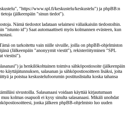
eskustelu", "https://www.spl.fi/keskustelu/keskustelu") ja phpBB:n
etoja (jälkeenpäin "sinun tiedot").
ostoja. Nämä tiedostot ladataan selaimesi väliaikaisiin tiedostoihin.
päin "istunto id") Saat automaattiseti myös kolmannen evästeen, kun
ustasi.
 on tarkoitettu vain niille sivuille, joilla on phpBB-ohjelmiston
täjänä (Jälkeenpäin "anonyymit viestit"), rekisteröityminen "SPL
 viestisi").
salasanasi") ja henkilökohtainen toimiva sähköpostiosoite (jälkeenpäin
eto käyttäjätunnuksen, salasanan ja sähköpostiosoitteen lisäksi, joita
ittyä ja poistua keskustelufoorumin postituslistalta koska tahansa
ämilläsi sivustoilla. Salasanaasi voidaan käyttää kirjautumaan
ai muu kolmas osapuoli ei kysy sinulta salasanaasi. Mikäli unohdat
hköpostiosoitteesi, jonka jälkeen phpBB-ohjelmisto luo uuden