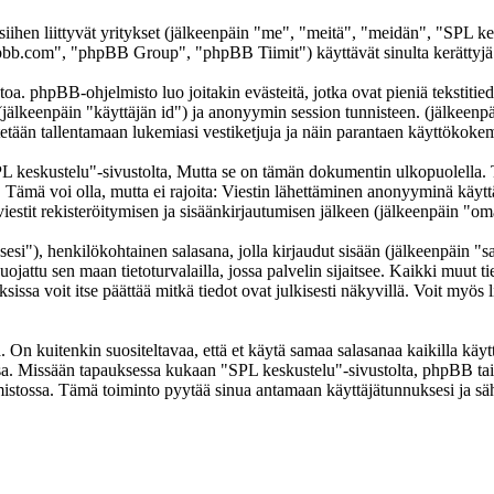
 siihen liittyvät yritykset (jälkeenpäin "me", "meitä", "meidän", "SPL k
b.com", "phpBB Group", "phpBB Tiimit") käyttävät sinulta kerättyjä ti
oa. phpBB-ohjelmisto luo joitakin evästeitä, jotka ovat pieniä tekstitied
 (jälkeenpäin "käyttäjän id") ja anonyymin session tunnisteen. (jälkeen
ytetään tallentamaan lukemiasi vestiketjuja ja näin parantaen käyttökokem
skustelu"-sivustolta, Mutta se on tämän dokumentin ulkopuolella. Tämä
t. Tämä voi olla, mutta ei rajoita: Viestin lähettäminen anonyyminä käyt
iestit rekisteröitymisen ja sisäänkirjautumisen jälkeen (jälkeenpäin "omat
sesi"), henkilökohtainen salasana, jolla kirjaudut sisään (jälkeenpäin "
uojattu sen maan tietoturvalailla, jossa palvelin sijaitsee. Kaikki muut ti
a voit itse päättää mitkä tiedot ovat julkisesti näkyvillä. Voit myös li
On kuitenkin suositeltavaa, että et käytä samaa salasanaa kaikilla käytt
llessa. Missään tapauksessa kukaan "SPL keskustelu"-sivustolta, phpBB t
mistossa. Tämä toiminto pyytää sinua antamaan käyttäjätunnuksesi ja sä