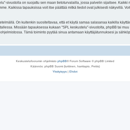
elu"-sivustolla on suojattu sen maan tietoturvalailla, jossa palvelin sijaitsee. Kaik
. Kaikissa tapauksissa voit itse päättää mitkä tiedot ovat julkisesti näkyvillä. Voit
lmällä. On kuitenkin suositeltavaa, että et käytä samaa salasanaa kaikilla käyttäm
ella tallessa. Missään tapauksessa kukaan "SPL keskustelu"-sivustolta, phpBB tai mu
-ohjelmistossa. Tämä toiminto pyytää sinua antamaan käyttäjätunnuksesi ja sähköp
Keskustelufoorumin ohjelmisto
phpBB
® Forum Software © phpBB Limited
Käännös: phpBB Suomi (lurttinen, harritapio, Pettis)
Yksityisyys
|
Ehdot