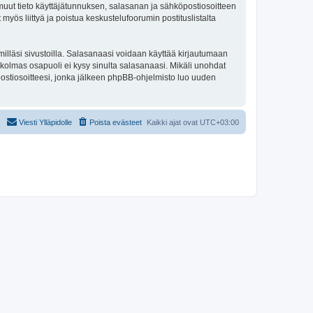
ki muut tieto käyttäjätunnuksen, salasanan ja sähköpostiosoitteen
 myös liittyä ja poistua keskustelufoorumin postituslistalta
illäsi sivustoilla. Salasanaasi voidaan käyttää kirjautumaan
u kolmas osapuoli ei kysy sinulta salasanaasi. Mikäli unohdat
ostiosoitteesi, jonka jälkeen phpBB-ohjelmisto luo uuden
Viesti Ylläpidolle
Poista evästeet
Kaikki ajat ovat
UTC+03:00