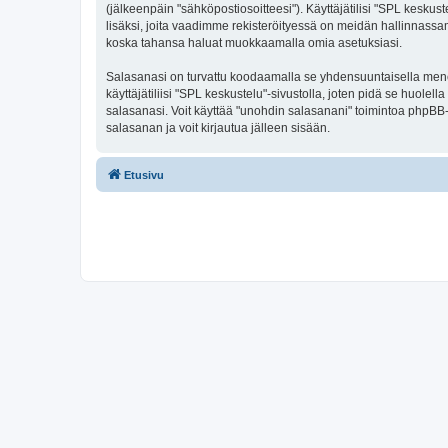
(jälkeenpäin "sähköpostiosoitteesi"). Käyttäjätilisi "SPL keskust
lisäksi, joita vaadimme rekisteröityessä on meidän hallinnassamme
koska tahansa haluat muokkaamalla omia asetuksiasi.
Salasanasi on turvattu koodaamalla se yhdensuuntaisella menete
käyttäjätiliisi "SPL keskustelu"-sivustolla, joten pidä se huol
salasanasi. Voit käyttää "unohdin salasanani" toimintoa phpBB
salasanan ja voit kirjautua jälleen sisään.
Etusivu