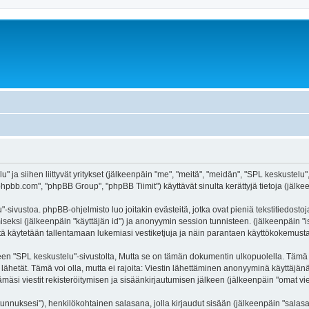
" ja siihen liittyvät yritykset (jälkeenpäin "me", "meitä", "meidän", "SPL keskustelu"
hpbb.com", "phpBB Group", "phpBB Tiimit") käyttävät sinulta kerättyjä tietoja (jälkee
-sivustoa. phpBB-ohjelmisto luo joitakin evästeitä, jotka ovat pieniä tekstitiedostoj
miseksi (jälkeenpäin "käyttäjän id") ja anonyymin session tunnisteen. (jälkeenpäin 
äitä käytetään tallentamaan lukemiasi vestiketjuja ja näin parantaen käyttökokemusta
SPL keskustelu"-sivustolta, Mutta se on tämän dokumentin ulkopuolella. Tämä on ta
lähetät. Tämä voi olla, mutta ei rajoita: Viestin lähettäminen anonyyminä käyttäjän
mäsi viestit rekisteröitymisen ja sisäänkirjautumisen jälkeen (jälkeenpäin "omat vies
jätunnuksesi"), henkilökohtainen salasana, jolla kirjaudut sisään (jälkeenpäin "sala