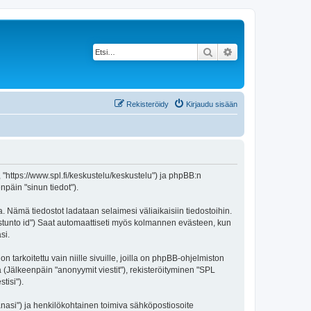
Etsi
Tarkennettu haku
Rekisteröidy
Kirjaudu sisään
, "https://www.spl.fi/keskustelu/keskustelu") ja phpBB:n
npäin "sinun tiedot").
a. Nämä tiedostot ladataan selaimesi väliaikaisiin tiedostoihin.
"istunto id") Saat automaattiseti myös kolmannen evästeen, kun
si.
rkoitettu vain niille sivuille, joilla on phpBB-ohjelmiston
ä (Jälkeenpäin "anonyymit viestit"), rekisteröityminen "SPL
tisi").
sanasi") ja henkilökohtainen toimiva sähköpostiosoite