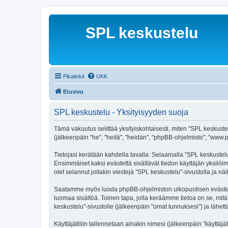
SPL keskustelu
Pikalinkit
UKK
Etusivu
SPL keskustelu - Yksityisyyden suoja
Tämä vakuutus selittää yksityiskohtaisesti, miten "SPL keskustelu
(jälkeenpäin "he", "heitä", "heidän", "phpBB-ohjelmisto", "www.p
Tietojasi kerätään kahdella tavalla: Selaamalla "SPL keskustelu"
Ensimmäiset kaksi evästettä sisältävät tiedon käyttäjän yksilöi
olet selannut joitakin viestejä "SPL keskustelu"-sivustolla ja n
Saatamme myös luoda phpBB-ohjelmiston ulkopuolisen evästeen "
luomaa sisältöä. Toinen tapa, jolla keräämme tietoa on se, mitä 
keskustelu"-sivustolle (jälkeenpäin "omat tunnuksesi") ja lähettä
Käyttäjätiliin tallennetaan ainakin nimesi (jälkeenpäin "käyttä