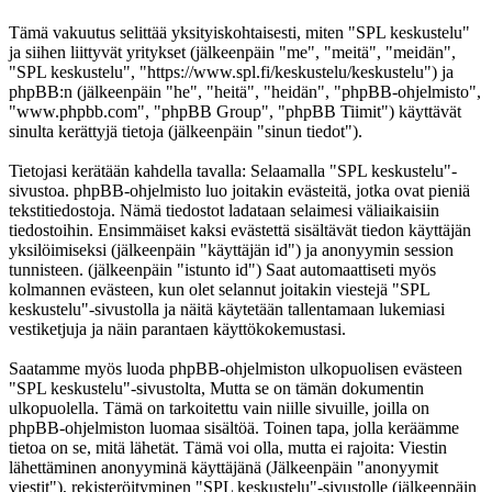
Tämä vakuutus selittää yksityiskohtaisesti, miten "SPL keskustelu"
ja siihen liittyvät yritykset (jälkeenpäin "me", "meitä", "meidän",
"SPL keskustelu", "https://www.spl.fi/keskustelu/keskustelu") ja
phpBB:n (jälkeenpäin "he", "heitä", "heidän", "phpBB-ohjelmisto",
"www.phpbb.com", "phpBB Group", "phpBB Tiimit") käyttävät
sinulta kerättyjä tietoja (jälkeenpäin "sinun tiedot").
Tietojasi kerätään kahdella tavalla: Selaamalla "SPL keskustelu"-
sivustoa. phpBB-ohjelmisto luo joitakin evästeitä, jotka ovat pieniä
tekstitiedostoja. Nämä tiedostot ladataan selaimesi väliaikaisiin
tiedostoihin. Ensimmäiset kaksi evästettä sisältävät tiedon käyttäjän
yksilöimiseksi (jälkeenpäin "käyttäjän id") ja anonyymin session
tunnisteen. (jälkeenpäin "istunto id") Saat automaattiseti myös
kolmannen evästeen, kun olet selannut joitakin viestejä "SPL
keskustelu"-sivustolla ja näitä käytetään tallentamaan lukemiasi
vestiketjuja ja näin parantaen käyttökokemustasi.
Saatamme myös luoda phpBB-ohjelmiston ulkopuolisen evästeen
"SPL keskustelu"-sivustolta, Mutta se on tämän dokumentin
ulkopuolella. Tämä on tarkoitettu vain niille sivuille, joilla on
phpBB-ohjelmiston luomaa sisältöä. Toinen tapa, jolla keräämme
tietoa on se, mitä lähetät. Tämä voi olla, mutta ei rajoita: Viestin
lähettäminen anonyyminä käyttäjänä (Jälkeenpäin "anonyymit
viestit"), rekisteröityminen "SPL keskustelu"-sivustolle (jälkeenpäin