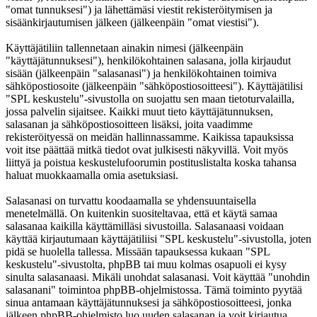
"omat tunnuksesi") ja lähettämäsi viestit rekisteröitymisen ja
sisäänkirjautumisen jälkeen (jälkeenpäin "omat viestisi").
Käyttäjätiliin tallennetaan ainakin nimesi (jälkeenpäin
"käyttäjätunnuksesi"), henkilökohtainen salasana, jolla kirjaudut
sisään (jälkeenpäin "salasanasi") ja henkilökohtainen toimiva
sähköpostiosoite (jälkeenpäin "sähköpostiosoitteesi"). Käyttäjätilisi
"SPL keskustelu"-sivustolla on suojattu sen maan tietoturvalailla,
jossa palvelin sijaitsee. Kaikki muut tieto käyttäjätunnuksen,
salasanan ja sähköpostiosoitteen lisäksi, joita vaadimme
rekisteröityessä on meidän hallinnassamme. Kaikissa tapauksissa
voit itse päättää mitkä tiedot ovat julkisesti näkyvillä. Voit myös
liittyä ja poistua keskustelufoorumin postituslistalta koska tahansa
haluat muokkaamalla omia asetuksiasi.
Salasanasi on turvattu koodaamalla se yhdensuuntaisella
menetelmällä. On kuitenkin suositeltavaa, että et käytä samaa
salasanaa kaikilla käyttämilläsi sivustoilla. Salasanaasi voidaan
käyttää kirjautumaan käyttäjätiliisi "SPL keskustelu"-sivustolla, joten
pidä se huolella tallessa. Missään tapauksessa kukaan "SPL
keskustelu"-sivustolta, phpBB tai muu kolmas osapuoli ei kysy
sinulta salasanaasi. Mikäli unohdat salasanasi. Voit käyttää "unohdin
salasanani" toimintoa phpBB-ohjelmistossa. Tämä toiminto pyytää
sinua antamaan käyttäjätunnuksesi ja sähköpostiosoitteesi, jonka
jälkeen phpBB-ohjelmisto luo uuden salasanan ja voit kirjautua