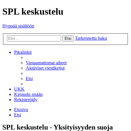
SPL keskustelu
Hyppää sisältöön
Tarkennettu haku
Etsi
Pikalinkit
Vastaamattomat aiheet
Aktiiviset viestiketjut
Etsi
UKK
Kirjaudu sisään
Rekisteröidy
Etusivu
Etsi
SPL keskustelu - Yksityisyyden suoja