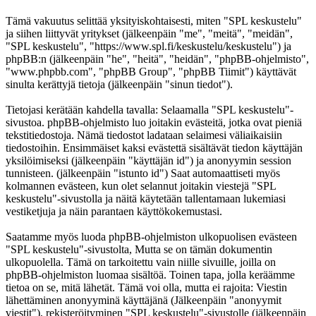
Tämä vakuutus selittää yksityiskohtaisesti, miten "SPL keskustelu"
ja siihen liittyvät yritykset (jälkeenpäin "me", "meitä", "meidän",
"SPL keskustelu", "https://www.spl.fi/keskustelu/keskustelu") ja
phpBB:n (jälkeenpäin "he", "heitä", "heidän", "phpBB-ohjelmisto",
"www.phpbb.com", "phpBB Group", "phpBB Tiimit") käyttävät
sinulta kerättyjä tietoja (jälkeenpäin "sinun tiedot").
Tietojasi kerätään kahdella tavalla: Selaamalla "SPL keskustelu"-
sivustoa. phpBB-ohjelmisto luo joitakin evästeitä, jotka ovat pieniä
tekstitiedostoja. Nämä tiedostot ladataan selaimesi väliaikaisiin
tiedostoihin. Ensimmäiset kaksi evästettä sisältävät tiedon käyttäjän
yksilöimiseksi (jälkeenpäin "käyttäjän id") ja anonyymin session
tunnisteen. (jälkeenpäin "istunto id") Saat automaattiseti myös
kolmannen evästeen, kun olet selannut joitakin viestejä "SPL
keskustelu"-sivustolla ja näitä käytetään tallentamaan lukemiasi
vestiketjuja ja näin parantaen käyttökokemustasi.
Saatamme myös luoda phpBB-ohjelmiston ulkopuolisen evästeen
"SPL keskustelu"-sivustolta, Mutta se on tämän dokumentin
ulkopuolella. Tämä on tarkoitettu vain niille sivuille, joilla on
phpBB-ohjelmiston luomaa sisältöä. Toinen tapa, jolla keräämme
tietoa on se, mitä lähetät. Tämä voi olla, mutta ei rajoita: Viestin
lähettäminen anonyyminä käyttäjänä (Jälkeenpäin "anonyymit
viestit"), rekisteröityminen "SPL keskustelu"-sivustolle (jälkeenpäin