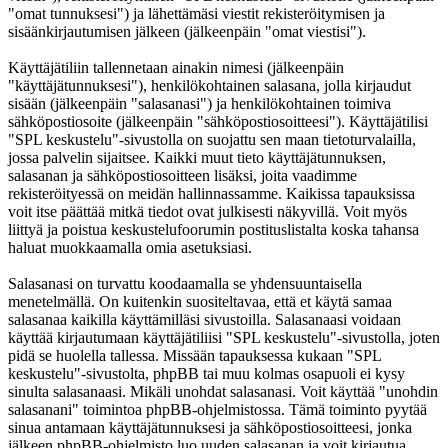
"omat tunnuksesi") ja lähettämäsi viestit rekisteröitymisen ja
sisäänkirjautumisen jälkeen (jälkeenpäin "omat viestisi").
Käyttäjätiliin tallennetaan ainakin nimesi (jälkeenpäin
"käyttäjätunnuksesi"), henkilökohtainen salasana, jolla kirjaudut
sisään (jälkeenpäin "salasanasi") ja henkilökohtainen toimiva
sähköpostiosoite (jälkeenpäin "sähköpostiosoitteesi"). Käyttäjätilisi
"SPL keskustelu"-sivustolla on suojattu sen maan tietoturvalailla,
jossa palvelin sijaitsee. Kaikki muut tieto käyttäjätunnuksen,
salasanan ja sähköpostiosoitteen lisäksi, joita vaadimme
rekisteröityessä on meidän hallinnassamme. Kaikissa tapauksissa
voit itse päättää mitkä tiedot ovat julkisesti näkyvillä. Voit myös
liittyä ja poistua keskustelufoorumin postituslistalta koska tahansa
haluat muokkaamalla omia asetuksiasi.
Salasanasi on turvattu koodaamalla se yhdensuuntaisella
menetelmällä. On kuitenkin suositeltavaa, että et käytä samaa
salasanaa kaikilla käyttämilläsi sivustoilla. Salasanaasi voidaan
käyttää kirjautumaan käyttäjätiliisi "SPL keskustelu"-sivustolla, joten
pidä se huolella tallessa. Missään tapauksessa kukaan "SPL
keskustelu"-sivustolta, phpBB tai muu kolmas osapuoli ei kysy
sinulta salasanaasi. Mikäli unohdat salasanasi. Voit käyttää "unohdin
salasanani" toimintoa phpBB-ohjelmistossa. Tämä toiminto pyytää
sinua antamaan käyttäjätunnuksesi ja sähköpostiosoitteesi, jonka
jälkeen phpBB-ohjelmisto luo uuden salasanan ja voit kirjautua