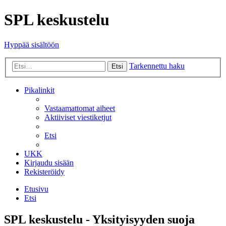
SPL keskustelu
Hyppää sisältöön
Tarkennettu haku
Etsi
Pikalinkit
Vastaamattomat aiheet
Aktiiviset viestiketjut
Etsi
UKK
Kirjaudu sisään
Rekisteröidy
Etusivu
Etsi
SPL keskustelu - Yksityisyyden suoja