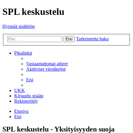
SPL keskustelu
Hyppää sisältöön
Tarkennettu haku
Etsi
Pikalinkit
Vastaamattomat aiheet
Aktiiviset viestiketjut
Etsi
UKK
Kirjaudu sisään
Rekisteröidy
Etusivu
Etsi
SPL keskustelu - Yksityisyyden suoja