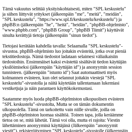
Tämä vakuutus selittää yksityiskohtaisesti, miten "SPL keskustelu"
ja siihen liittyvät yritykset (jälkeenpäin "me", "meitä", "meidän",
"SPL keskustelu", "https://www.spl.fi/keskustelu/keskustelu") ja
phpBB:n (jälkeenpäin "he", "heitä", "heidän", "phpBB-ohjelmisto",
"www.phpbb.com", "phpBB Group", "phpBB Tiimit") käyttävät
sinulta kerättyjä tietoja (jälkeenpäin "sinun tiedot").
Tietojasi kerätään kahdella tavalla: Selaamalla "SPL keskustelu"-
sivustoa. phpBB-ohjelmisto luo joitakin evästeitä, jotka ovat pieniä
tekstitiedostoja. Nämä tiedostot ladataan selaimesi väliaikaisiin
tiedostoihin. Ensimmäiset kaksi evästettä sisältävät tiedon käyttäjän
yksilöimiseksi (jälkeenpäin "käyttäjän id") ja anonyymin session
tunnisteen. (jälkeenpäin "istunto id") Saat automaattiseti myös
kolmannen evästeen, kun olet selannut joitakin viestejä "SPL
keskustelu"-sivustolla ja näitä käytetään tallentamaan lukemiasi
vestiketjuja ja näin parantaen käyttökokemustasi.
Saatamme myös luoda phpBB-ohjelmiston ulkopuolisen evästeen
"SPL keskustelu"-sivustolta, Mutta se on tämän dokumentin
ulkopuolella. Tämä on tarkoitettu vain niille sivuille, joilla on
phpBB-ohjelmiston luomaa sisältöä. Toinen tapa, jolla keräämme
tietoa on se, mitä lähetät. Tämä voi olla, mutta ei rajoita: Viestin
lähettäminen anonyyminä käyttäjänä (Jälkeenpäin "anonyymit
viestit"), rekisteröityminen "SPL keskustelu"-sivustolle (jälkeenpäin