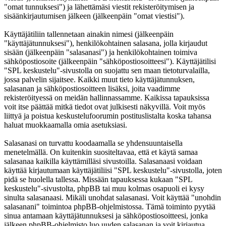
"omat tunnuksesi") ja lähettämäsi viestit rekisteröitymisen ja
sisäänkirjautumisen jälkeen (jälkeenpäin "omat viestisi").
Käyttäjätiliin tallennetaan ainakin nimesi (jälkeenpäin
"käyttäjätunnuksesi"), henkilökohtainen salasana, jolla kirjaudut
sisään (jälkeenpäin "salasanasi") ja henkilökohtainen toimiva
sähköpostiosoite (jälkeenpäin "sähköpostiosoitteesi"). Käyttäjätilisi
"SPL keskustelu"-sivustolla on suojattu sen maan tietoturvalailla,
jossa palvelin sijaitsee. Kaikki muut tieto käyttäjätunnuksen,
salasanan ja sähköpostiosoitteen lisäksi, joita vaadimme
rekisteröityessä on meidän hallinnassamme. Kaikissa tapauksissa
voit itse päättää mitkä tiedot ovat julkisesti näkyvillä. Voit myös
liittyä ja poistua keskustelufoorumin postituslistalta koska tahansa
haluat muokkaamalla omia asetuksiasi.
Salasanasi on turvattu koodaamalla se yhdensuuntaisella
menetelmällä. On kuitenkin suositeltavaa, että et käytä samaa
salasanaa kaikilla käyttämilläsi sivustoilla. Salasanaasi voidaan
käyttää kirjautumaan käyttäjätiliisi "SPL keskustelu"-sivustolla, joten
pidä se huolella tallessa. Missään tapauksessa kukaan "SPL
keskustelu"-sivustolta, phpBB tai muu kolmas osapuoli ei kysy
sinulta salasanaasi. Mikäli unohdat salasanasi. Voit käyttää "unohdin
salasanani" toimintoa phpBB-ohjelmistossa. Tämä toiminto pyytää
sinua antamaan käyttäjätunnuksesi ja sähköpostiosoitteesi, jonka
jälkeen phpBB-ohjelmisto luo uuden salasanan ja voit kirjautua