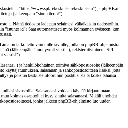
eskustelu", "https://www.spl.fi/keskustelu/keskustelu") ja phpBB:n
etoja (jälkeenpäin "sinun tiedot").
ostoja. Nämä tiedostot ladataan selaimesi väliaikaisiin tiedostoihin.
päin "istunto id") Saat automaattiseti myös kolmannen evästeen, kun
ustasi.
 on tarkoitettu vain niille sivuille, joilla on phpBB-ohjelmiston
täjänä (Jälkeenpäin "anonyymit viestit"), rekisteröityminen "SPL
 viestisi").
salasanasi") ja henkilökohtainen toimiva sähköpostiosoite (jälkeenpäin
eto käyttäjätunnuksen, salasanan ja sähköpostiosoitteen lisäksi, joita
ittyä ja poistua keskustelufoorumin postituslistalta koska tahansa
ämilläsi sivustoilla. Salasanaasi voidaan käyttää kirjautumaan
ai muu kolmas osapuoli ei kysy sinulta salasanaasi. Mikäli unohdat
hköpostiosoitteesi, jonka jälkeen phpBB-ohjelmisto luo uuden