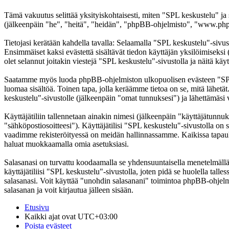
Tämä vakuutus selittää yksityiskohtaisesti, miten "SPL keskustelu" ja
(jälkeenpäin "he", "heitä", "heidän", "phpBB-ohjelmisto", "www.phpb
Tietojasi kerätään kahdella tavalla: Selaamalla "SPL keskustelu"-sivust
Ensimmäiset kaksi evästettä sisältävät tiedon käyttäjän yksilöimiseksi
olet selannut joitakin viestejä "SPL keskustelu"-sivustolla ja näitä kä
Saatamme myös luoda phpBB-ohjelmiston ulkopuolisen evästeen "SPL ke
luomaa sisältöä. Toinen tapa, jolla keräämme tietoa on se, mitä lähetä
keskustelu"-sivustolle (jälkeenpäin "omat tunnuksesi") ja lähettämäsi v
Käyttäjätiliin tallennetaan ainakin nimesi (jälkeenpäin "käyttäjätunnuk
"sähköpostiosoitteesi"). Käyttäjätilisi "SPL keskustelu"-sivustolla on s
vaadimme rekisteröityessä on meidän hallinnassamme. Kaikissa tapauksiss
haluat muokkaamalla omia asetuksiasi.
Salasanasi on turvattu koodaamalla se yhdensuuntaisella menetelmällä. 
käyttäjätiliisi "SPL keskustelu"-sivustolla, joten pidä se huolella ta
salasanasi. Voit käyttää "unohdin salasanani" toimintoa phpBB-ohjel
salasanan ja voit kirjautua jälleen sisään.
Etusivu
Kaikki ajat ovat
UTC+03:00
Poista evästeet