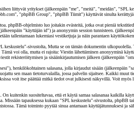
 siihen liittyvät yritykset (jälkeenpäin "me", "meitä", "meidän", "SPL k
b.com", "phpBB Group", "phpBB Tiimit") käyttävät sinulta kerättyjä ti
oa. phpBB-ohjelmisto luo joitakin evästeitä, jotka ovat pieniä tekstitied
 (jälkeenpäin "käyttäjän id") ja anonyymin session tunnisteen. (jälkeen
ytetään tallentamaan lukemiasi vestiketjuja ja näin parantaen käyttökokem
skustelu"-sivustolta, Mutta se on tämän dokumentin ulkopuolella. Tämä
t. Tämä voi olla, mutta ei rajoita: Viestin lähettäminen anonyyminä käyt
iestit rekisteröitymisen ja sisäänkirjautumisen jälkeen (jälkeenpäin "omat
sesi"), henkilökohtainen salasana, jolla kirjaudut sisään (jälkeenpäin "
uojattu sen maan tietoturvalailla, jossa palvelin sijaitsee. Kaikki muut ti
a voit itse päättää mitkä tiedot ovat julkisesti näkyvillä. Voit myös li
On kuitenkin suositeltavaa, että et käytä samaa salasanaa kaikilla käytt
llessa. Missään tapauksessa kukaan "SPL keskustelu"-sivustolta, phpBB t
mistossa. Tämä toiminto pyytää sinua antamaan käyttäjätunnuksesi ja sä