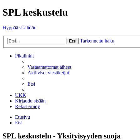
SPL keskustelu
Hyppää sisältöön
Tarkennettu haku
Etsi
Pikalinkit
Vastaamattomat aiheet
Aktiiviset viestiketjut
Etsi
UKK
Kirjaudu sisään
Rekisteröidy
Etusivu
Etsi
SPL keskustelu - Yksityisyyden suoja