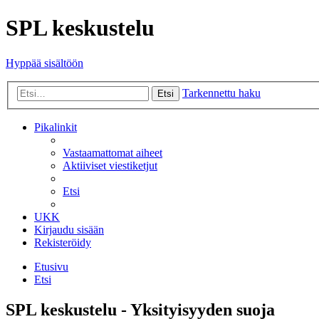
SPL keskustelu
Hyppää sisältöön
Tarkennettu haku
Etsi
Pikalinkit
Vastaamattomat aiheet
Aktiiviset viestiketjut
Etsi
UKK
Kirjaudu sisään
Rekisteröidy
Etusivu
Etsi
SPL keskustelu - Yksityisyyden suoja