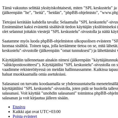
Tämä vakuutus selittää yksityiskohtaisesti, miten "SPL keskustelu" ja
(jälkeenpäin "he", "heitä", "heidän", "phpBB-ohjelmisto", "www.phpb
Tietojasi kerätään kahdella tavalla: Selaamalla "SPL keskustelu"-sivust
Ensimmäiset kaksi evästettä sisältävät tiedon käyttäjän yksilöimiseksi
olet selannut joitakin viestejä "SPL keskustelu"-sivustolla ja näitä kä
Saatamme myös luoda phpBB-ohjelmiston ulkopuolisen evästeen "SPL ke
luomaa sisältöä. Toinen tapa, jolla keräämme tietoa on se, mitä lähetä
keskustelu"-sivustolle (jälkeenpäin "omat tunnuksesi") ja lähettämäsi v
Käyttäjätiliin tallennetaan ainakin nimesi (jälkeenpäin "käyttäjätunnuk
"sähköpostiosoitteesi"). Käyttäjätilisi "SPL keskustelu"-sivustolla on s
vaadimme rekisteröityessä on meidän hallinnassamme. Kaikissa tapauksiss
haluat muokkaamalla omia asetuksiasi.
Salasanasi on turvattu koodaamalla se yhdensuuntaisella menetelmällä. 
käyttäjätiliisi "SPL keskustelu"-sivustolla, joten pidä se huolella ta
salasanasi. Voit käyttää "unohdin salasanani" toimintoa phpBB-ohjel
salasanan ja voit kirjautua jälleen sisään.
Etusivu
Kaikki ajat ovat
UTC+03:00
Poista evästeet