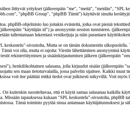
 siihen liittyvät yritykset (jälkeenpäin "me", "meitä", "meidän", "SPL k
b.com", "phpBB Group", "phpBB Tiimit") käyttävät sinulta kerättyjä ti
oa. phpBB-ohjelmisto luo joitakin evästeitä, jotka ovat pieniä tekstitied
 (jälkeenpäin "käyttäjän id") ja anonyymin session tunnisteen. (jälkeen
ytetään tallentamaan lukemiasi vestiketjuja ja näin parantaen käyttökokem
skustelu"-sivustolta, Mutta se on tämän dokumentin ulkopuolella. Tämä
t. Tämä voi olla, mutta ei rajoita: Viestin lähettäminen anonyyminä käyt
iestit rekisteröitymisen ja sisäänkirjautumisen jälkeen (jälkeenpäin "omat
sesi"), henkilökohtainen salasana, jolla kirjaudut sisään (jälkeenpäin "
uojattu sen maan tietoturvalailla, jossa palvelin sijaitsee. Kaikki muut ti
a voit itse päättää mitkä tiedot ovat julkisesti näkyvillä. Voit myös li
On kuitenkin suositeltavaa, että et käytä samaa salasanaa kaikilla käytt
llessa. Missään tapauksessa kukaan "SPL keskustelu"-sivustolta, phpBB t
mistossa. Tämä toiminto pyytää sinua antamaan käyttäjätunnuksesi ja sä