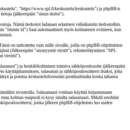
eskustelu", "https://www.spl.fi/keskustelu/keskustelu") ja phpBB:n
etoja (jälkeenpäin "sinun tiedot").
ostoja. Nämä tiedostot ladataan selaimesi väliaikaisiin tiedostoihin.
päin "istunto id") Saat automaattiseti myös kolmannen evästeen, kun
ustasi.
 on tarkoitettu vain niille sivuille, joilla on phpBB-ohjelmiston
täjänä (Jälkeenpäin "anonyymit viestit"), rekisteröityminen "SPL
 viestisi").
salasanasi") ja henkilökohtainen toimiva sähköpostiosoite (jälkeenpäin
eto käyttäjätunnuksen, salasanan ja sähköpostiosoitteen lisäksi, joita
ittyä ja poistua keskustelufoorumin postituslistalta koska tahansa
ämilläsi sivustoilla. Salasanaasi voidaan käyttää kirjautumaan
ai muu kolmas osapuoli ei kysy sinulta salasanaasi. Mikäli unohdat
hköpostiosoitteesi, jonka jälkeen phpBB-ohjelmisto luo uuden