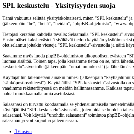
SPL keskustelu - Yksityisyyden suoja
Tämä vakuutus selittää yksityiskohtaisesti, miten "SPL keskustelu" ja
(jälkeenpäin "he", "heitä", "heidän", "phpBB-ohjelmisto", "www.phpb
Tietojasi kerätään kahdella tavalla: Selaamalla "SPL keskustelu"-sivust
Ensimmäiset kaksi evästettä sisältävät tiedon käyttäjän yksilöimiseksi
olet selannut joitakin viestejä "SPL keskustelu"-sivustolla ja näitä kä
Saatamme myös luoda phpBB-ohjelmiston ulkopuolisen evästeen "SPL ke
luomaa sisältöä. Toinen tapa, jolla keräämme tietoa on se, mitä lähetä
keskustelu"-sivustolle (jälkeenpäin "omat tunnuksesi") ja lähettämäsi v
Käyttäjätiliin tallennetaan ainakin nimesi (jälkeenpäin "käyttäjätunnuk
"sähköpostiosoitteesi"). Käyttäjätilisi "SPL keskustelu"-sivustolla on s
vaadimme rekisteröityessä on meidän hallinnassamme. Kaikissa tapauksiss
haluat muokkaamalla omia asetuksiasi.
Salasanasi on turvattu koodaamalla se yhdensuuntaisella menetelmällä. 
käyttäjätiliisi "SPL keskustelu"-sivustolla, joten pidä se huolella ta
salasanasi. Voit käyttää "unohdin salasanani" toimintoa phpBB-ohjel
salasanan ja voit kirjautua jälleen sisään.
Etusivu