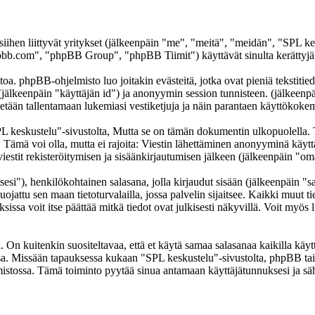
 siihen liittyvät yritykset (jälkeenpäin "me", "meitä", "meidän", "SPL k
b.com", "phpBB Group", "phpBB Tiimit") käyttävät sinulta kerättyjä ti
oa. phpBB-ohjelmisto luo joitakin evästeitä, jotka ovat pieniä tekstitied
 (jälkeenpäin "käyttäjän id") ja anonyymin session tunnisteen. (jälkeen
ytetään tallentamaan lukemiasi vestiketjuja ja näin parantaen käyttökokem
skustelu"-sivustolta, Mutta se on tämän dokumentin ulkopuolella. Tämä
t. Tämä voi olla, mutta ei rajoita: Viestin lähettäminen anonyyminä käyt
iestit rekisteröitymisen ja sisäänkirjautumisen jälkeen (jälkeenpäin "omat
sesi"), henkilökohtainen salasana, jolla kirjaudut sisään (jälkeenpäin "
uojattu sen maan tietoturvalailla, jossa palvelin sijaitsee. Kaikki muut ti
a voit itse päättää mitkä tiedot ovat julkisesti näkyvillä. Voit myös li
On kuitenkin suositeltavaa, että et käytä samaa salasanaa kaikilla käytt
llessa. Missään tapauksessa kukaan "SPL keskustelu"-sivustolta, phpBB t
mistossa. Tämä toiminto pyytää sinua antamaan käyttäjätunnuksesi ja sä