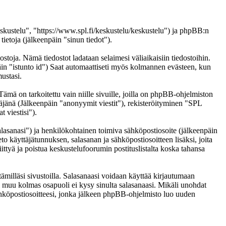
eskustelu", "https://www.spl.fi/keskustelu/keskustelu") ja phpBB:n
etoja (jälkeenpäin "sinun tiedot").
ostoja. Nämä tiedostot ladataan selaimesi väliaikaisiin tiedostoihin.
päin "istunto id") Saat automaattiseti myös kolmannen evästeen, kun
ustasi.
 on tarkoitettu vain niille sivuille, joilla on phpBB-ohjelmiston
täjänä (Jälkeenpäin "anonyymit viestit"), rekisteröityminen "SPL
 viestisi").
salasanasi") ja henkilökohtainen toimiva sähköpostiosoite (jälkeenpäin
eto käyttäjätunnuksen, salasanan ja sähköpostiosoitteen lisäksi, joita
ittyä ja poistua keskustelufoorumin postituslistalta koska tahansa
ämilläsi sivustoilla. Salasanaasi voidaan käyttää kirjautumaan
ai muu kolmas osapuoli ei kysy sinulta salasanaasi. Mikäli unohdat
hköpostiosoitteesi, jonka jälkeen phpBB-ohjelmisto luo uuden