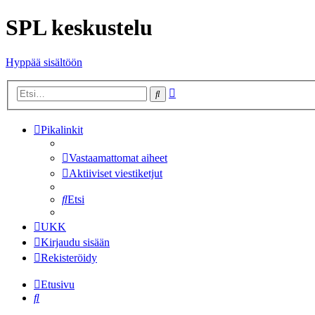
SPL keskustelu
Hyppää sisältöön
Tarkennettu
Etsi
haku
Pikalinkit
Vastaamattomat aiheet
Aktiiviset viestiketjut
Etsi
UKK
Kirjaudu sisään
Rekisteröidy
Etusivu
Etsi