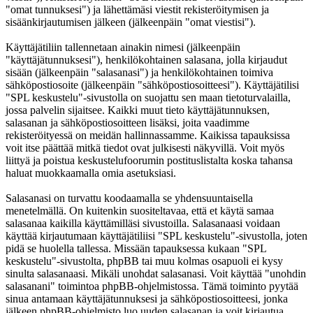
"omat tunnuksesi") ja lähettämäsi viestit rekisteröitymisen ja
sisäänkirjautumisen jälkeen (jälkeenpäin "omat viestisi").
Käyttäjätiliin tallennetaan ainakin nimesi (jälkeenpäin
"käyttäjätunnuksesi"), henkilökohtainen salasana, jolla kirjaudut
sisään (jälkeenpäin "salasanasi") ja henkilökohtainen toimiva
sähköpostiosoite (jälkeenpäin "sähköpostiosoitteesi"). Käyttäjätilisi
"SPL keskustelu"-sivustolla on suojattu sen maan tietoturvalailla,
jossa palvelin sijaitsee. Kaikki muut tieto käyttäjätunnuksen,
salasanan ja sähköpostiosoitteen lisäksi, joita vaadimme
rekisteröityessä on meidän hallinnassamme. Kaikissa tapauksissa
voit itse päättää mitkä tiedot ovat julkisesti näkyvillä. Voit myös
liittyä ja poistua keskustelufoorumin postituslistalta koska tahansa
haluat muokkaamalla omia asetuksiasi.
Salasanasi on turvattu koodaamalla se yhdensuuntaisella
menetelmällä. On kuitenkin suositeltavaa, että et käytä samaa
salasanaa kaikilla käyttämilläsi sivustoilla. Salasanaasi voidaan
käyttää kirjautumaan käyttäjätiliisi "SPL keskustelu"-sivustolla, joten
pidä se huolella tallessa. Missään tapauksessa kukaan "SPL
keskustelu"-sivustolta, phpBB tai muu kolmas osapuoli ei kysy
sinulta salasanaasi. Mikäli unohdat salasanasi. Voit käyttää "unohdin
salasanani" toimintoa phpBB-ohjelmistossa. Tämä toiminto pyytää
sinua antamaan käyttäjätunnuksesi ja sähköpostiosoitteesi, jonka
jälkeen phpBB-ohjelmisto luo uuden salasanan ja voit kirjautua