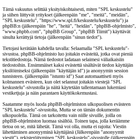
Tämä vakuutus selittää yksityiskohtaisesti, miten "SPL keskustelu"
ja siihen liittyvät yritykset (jälkeenpäin "me", "meitä", "meidän",
"SPL keskustelu", "https://www.spl.fi/keskustelu/keskustelu") ja
phpBB:n (jälkeenpäin "he", "heitä", "heidän", "phpBB-ohjelmisto",
"www.phpbb.com", "phpBB Group", "phpBB Tiimit") käyttävät
sinulta kerättyjä tietoja (jälkeenpäin "sinun tiedot").
Tietojasi kerätään kahdella tavalla: Selaamalla "SPL keskustelu"-
sivustoa. phpBB-ohjelmisto luo joitakin evästeitä, jotka ovat pieniä
tekstitiedostoja. Nämä tiedostot ladataan selaimesi väliaikaisiin
tiedostoihin. Ensimmäiset kaksi evästettä sisältävät tiedon käyttäjän
yksilöimiseksi (jälkeenpäin "käyttäjän id") ja anonyymin session
tunnisteen. (jälkeenpäin "istunto id") Saat automaattiseti myös
kolmannen evästeen, kun olet selannut joitakin viestejä "SPL
keskustelu"-sivustolla ja näitä käytetään tallentamaan lukemiasi
vestiketjuja ja näin parantaen käyttökokemustasi.
Saatamme myös luoda phpBB-ohjelmiston ulkopuolisen evästeen
"SPL keskustelu"-sivustolta, Mutta se on tämän dokumentin
ulkopuolella. Tämä on tarkoitettu vain niille sivuille, joilla on
phpBB-ohjelmiston luomaa sisältöä. Toinen tapa, jolla keräämme
tietoa on se, mitä lähetät. Tämä voi olla, mutta ei rajoita: Viestin
lähettäminen anonyyminä käyttäjänä (Jälkeenpäin "anonyymit
viestit"), rekisteröityminen "SPL keskustelu"-sivustolle (jälkeenpäin