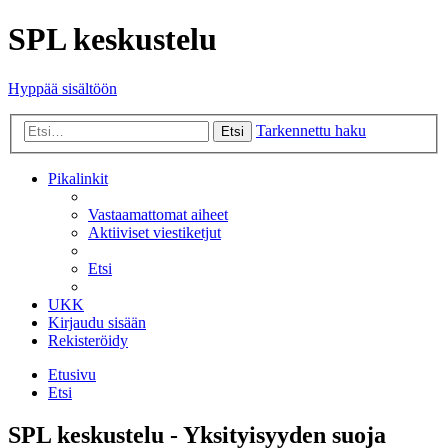
SPL keskustelu
Hyppää sisältöön
Tarkennettu haku
Etsi
Pikalinkit
Vastaamattomat aiheet
Aktiiviset viestiketjut
Etsi
UKK
Kirjaudu sisään
Rekisteröidy
Etusivu
Etsi
SPL keskustelu - Yksityisyyden suoja