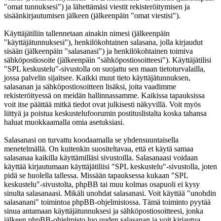
"omat tunnuksesi") ja lähettämäsi viestit rekisteröitymisen ja
sisäänkirjautumisen jälkeen (jälkeenpäin "omat viestisi").
Käyttäjätiliin tallennetaan ainakin nimesi (jälkeenpäin
"käyttäjätunnuksesi"), henkilökohtainen salasana, jolla kirjaudut
sisään (jälkeenpäin "salasanasi") ja henkilökohtainen toimiva
sähköpostiosoite (jälkeenpäin "sähköpostiosoitteesi"). Käyttäjätilisi
"SPL keskustelu"-sivustolla on suojattu sen maan tietoturvalailla,
jossa palvelin sijaitsee. Kaikki muut tieto käyttäjätunnuksen,
salasanan ja sähköpostiosoitteen lisäksi, joita vaadimme
rekisteröityessä on meidän hallinnassamme. Kaikissa tapauksissa
voit itse päättää mitkä tiedot ovat julkisesti näkyvillä. Voit myös
liittyä ja poistua keskustelufoorumin postituslistalta koska tahansa
haluat muokkaamalla omia asetuksiasi.
Salasanasi on turvattu koodaamalla se yhdensuuntaisella
menetelmällä. On kuitenkin suositeltavaa, että et käytä samaa
salasanaa kaikilla käyttämilläsi sivustoilla. Salasanaasi voidaan
käyttää kirjautumaan käyttäjätiliisi "SPL keskustelu"-sivustolla, joten
pidä se huolella tallessa. Missään tapauksessa kukaan "SPL
keskustelu"-sivustolta, phpBB tai muu kolmas osapuoli ei kysy
sinulta salasanaasi. Mikäli unohdat salasanasi. Voit käyttää "unohdin
salasanani" toimintoa phpBB-ohjelmistossa. Tämä toiminto pyytää
sinua antamaan käyttäjätunnuksesi ja sähköpostiosoitteesi, jonka
jälkeen phpBB-ohjelmisto luo uuden salasanan ja voit kirjautua