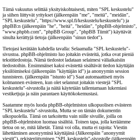
Tämä vakuutus selittää yksityiskohtaisesti, miten "SPL keskustelu"
ja siihen liittyvät yritykset (jälkeenpäin "me", "meitä", "meidän",
"SPL keskustelu", "https://www.spl.fi/keskustelu/keskustelu") ja
phpBB:n (jälkeenpäin "he", "heitä", "heidän", "phpBB-ohjelmisto",
"www.phpbb.com", "phpBB Group", "phpBB Tiimit") käyttävät
sinulta kerättyjä tietoja (jälkeenpäin "sinun tiedot").
Tietojasi kerätään kahdella tavalla: Selaamalla "SPL keskustelu"-
sivustoa. phpBB-ohjelmisto luo joitakin evästeitä, jotka ovat pieniä
tekstitiedostoja. Nämä tiedostot ladataan selaimesi väliaikaisiin
tiedostoihin. Ensimmäiset kaksi evästettä sisältävät tiedon käyttäjän
yksilöimiseksi (jälkeenpäin "käyttäjän id") ja anonyymin session
tunnisteen. (jälkeenpäin "istunto id") Saat automaattiseti myös
kolmannen evästeen, kun olet selannut joitakin viestejä "SPL
keskustelu"-sivustolla ja näitä käytetään tallentamaan lukemiasi
vestiketjuja ja näin parantaen käyttökokemustasi.
Saatamme myös luoda phpBB-ohjelmiston ulkopuolisen evästeen
"SPL keskustelu"-sivustolta, Mutta se on tämän dokumentin
ulkopuolella. Tämä on tarkoitettu vain niille sivuille, joilla on
phpBB-ohjelmiston luomaa sisältöä. Toinen tapa, jolla keräämme
tietoa on se, mitä lähetät. Tämä voi olla, mutta ei rajoita: Viestin
lähettäminen anonyyminä käyttäjänä (Jälkeenpäin "anonyymit
viestit"), rekisteröityminen "SPL keskustelu"-sivustolle (jälkeenpäin