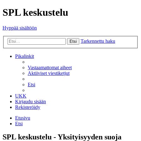
SPL keskustelu
Hyppää sisältöön
Tarkennettu haku
Etsi
Pikalinkit
Vastaamattomat aiheet
Aktiiviset viestiketjut
Etsi
UKK
Kirjaudu sisään
Rekisteröidy
Etusivu
Etsi
SPL keskustelu - Yksityisyyden suoja