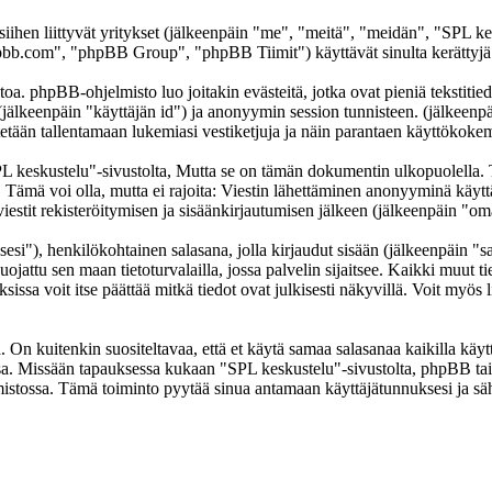
 siihen liittyvät yritykset (jälkeenpäin "me", "meitä", "meidän", "SPL k
b.com", "phpBB Group", "phpBB Tiimit") käyttävät sinulta kerättyjä ti
oa. phpBB-ohjelmisto luo joitakin evästeitä, jotka ovat pieniä tekstitied
 (jälkeenpäin "käyttäjän id") ja anonyymin session tunnisteen. (jälkeen
ytetään tallentamaan lukemiasi vestiketjuja ja näin parantaen käyttökokem
skustelu"-sivustolta, Mutta se on tämän dokumentin ulkopuolella. Tämä
t. Tämä voi olla, mutta ei rajoita: Viestin lähettäminen anonyyminä käyt
iestit rekisteröitymisen ja sisäänkirjautumisen jälkeen (jälkeenpäin "omat
sesi"), henkilökohtainen salasana, jolla kirjaudut sisään (jälkeenpäin "
uojattu sen maan tietoturvalailla, jossa palvelin sijaitsee. Kaikki muut ti
a voit itse päättää mitkä tiedot ovat julkisesti näkyvillä. Voit myös li
On kuitenkin suositeltavaa, että et käytä samaa salasanaa kaikilla käytt
llessa. Missään tapauksessa kukaan "SPL keskustelu"-sivustolta, phpBB t
mistossa. Tämä toiminto pyytää sinua antamaan käyttäjätunnuksesi ja sä