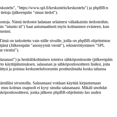
eskustelu", "https://www.spl.fi/keskustelu/keskustelu") ja phpBB:n
etoja (jälkeenpäin "sinun tiedot").
ostoja. Nämä tiedostot ladataan selaimesi väliaikaisiin tiedostoihin.
päin "istunto id") Saat automaattiseti myös kolmannen evästeen, kun
ustasi.
 on tarkoitettu vain niille sivuille, joilla on phpBB-ohjelmiston
täjänä (Jälkeenpäin "anonyymit viestit"), rekisteröityminen "SPL
 viestisi").
salasanasi") ja henkilökohtainen toimiva sähköpostiosoite (jälkeenpäin
eto käyttäjätunnuksen, salasanan ja sähköpostiosoitteen lisäksi, joita
ittyä ja poistua keskustelufoorumin postituslistalta koska tahansa
ämilläsi sivustoilla. Salasanaasi voidaan käyttää kirjautumaan
ai muu kolmas osapuoli ei kysy sinulta salasanaasi. Mikäli unohdat
hköpostiosoitteesi, jonka jälkeen phpBB-ohjelmisto luo uuden