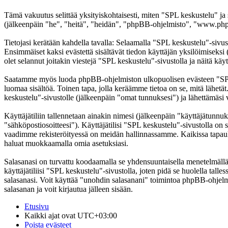
Tämä vakuutus selittää yksityiskohtaisesti, miten "SPL keskustelu" ja
(jälkeenpäin "he", "heitä", "heidän", "phpBB-ohjelmisto", "www.phpb
Tietojasi kerätään kahdella tavalla: Selaamalla "SPL keskustelu"-sivust
Ensimmäiset kaksi evästettä sisältävät tiedon käyttäjän yksilöimiseksi
olet selannut joitakin viestejä "SPL keskustelu"-sivustolla ja näitä kä
Saatamme myös luoda phpBB-ohjelmiston ulkopuolisen evästeen "SPL ke
luomaa sisältöä. Toinen tapa, jolla keräämme tietoa on se, mitä lähetä
keskustelu"-sivustolle (jälkeenpäin "omat tunnuksesi") ja lähettämäsi v
Käyttäjätiliin tallennetaan ainakin nimesi (jälkeenpäin "käyttäjätunnuk
"sähköpostiosoitteesi"). Käyttäjätilisi "SPL keskustelu"-sivustolla on s
vaadimme rekisteröityessä on meidän hallinnassamme. Kaikissa tapauksiss
haluat muokkaamalla omia asetuksiasi.
Salasanasi on turvattu koodaamalla se yhdensuuntaisella menetelmällä. 
käyttäjätiliisi "SPL keskustelu"-sivustolla, joten pidä se huolella ta
salasanasi. Voit käyttää "unohdin salasanani" toimintoa phpBB-ohjel
salasanan ja voit kirjautua jälleen sisään.
Etusivu
Kaikki ajat ovat
UTC+03:00
Poista evästeet