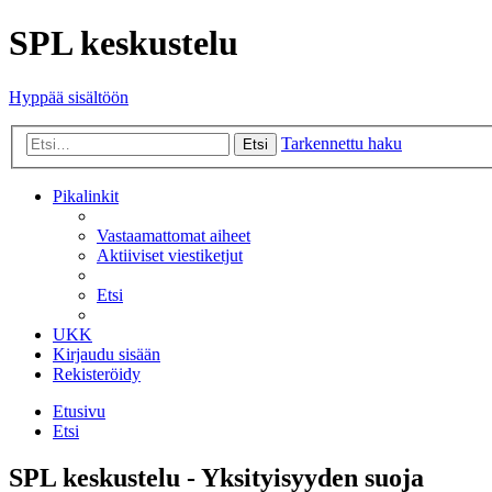
SPL keskustelu
Hyppää sisältöön
Tarkennettu haku
Etsi
Pikalinkit
Vastaamattomat aiheet
Aktiiviset viestiketjut
Etsi
UKK
Kirjaudu sisään
Rekisteröidy
Etusivu
Etsi
SPL keskustelu - Yksityisyyden suoja