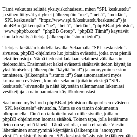
Tämä vakuutus selittää yksityiskohtaisesti, miten "SPL keskustelu"
ja siihen liittyvät yritykset (jälkeenpäin "me", "meitä", "meidän",
"SPL keskustelu", "https://www.spl.fi/keskustelu/keskustelu") ja
phpBB:n (jälkeenpäin "he", "heitä", "heidän", "phpBB-ohjelmisto",
"www.phpbb.com", "phpBB Group", "phpBB Tiimit") käyttävät
sinulta kerättyjä tietoja (jälkeenpäin "sinun tiedot").
Tietojasi kerätään kahdella tavalla: Selaamalla "SPL keskustelu"-
sivustoa. phpBB-ohjelmisto luo joitakin evästeitä, jotka ovat pieniä
tekstitiedostoja. Nämä tiedostot ladataan selaimesi väliaikaisiin
tiedostoihin. Ensimmäiset kaksi evästettä sisältävät tiedon käyttäjän
yksilöimiseksi (jälkeenpäin "käyttäjän id") ja anonyymin session
tunnisteen. (jälkeenpäin "istunto id") Saat automaattiseti myös
kolmannen evästeen, kun olet selannut joitakin viestejä "SPL
keskustelu"-sivustolla ja näitä käytetään tallentamaan lukemiasi
vestiketjuja ja näin parantaen käyttökokemustasi.
Saatamme myös luoda phpBB-ohjelmiston ulkopuolisen evästeen
"SPL keskustelu"-sivustolta, Mutta se on tämän dokumentin
ulkopuolella. Tämä on tarkoitettu vain niille sivuille, joilla on
phpBB-ohjelmiston luomaa sisältöä. Toinen tapa, jolla keräämme
tietoa on se, mitä lähetät. Tämä voi olla, mutta ei rajoita: Viestin
lähettäminen anonyyminä käyttäjänä (Jälkeenpäin "anonyymit
viestit"), rekisteröityminen "SPL keskustelu"-sivustolle (jälkeenpäin