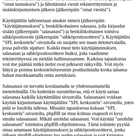
"omat tunnuksesi") ja lähettämäsi viestit rekisteröitymisen ja
sisäänkirjautumisen jälkeen (jälkeenpäin "omat viestisi").
Käyttäjätiliin tallennetaan ainakin nimesi (jälkeenpäin
"käyttäjätunnuksesi"), henkilökohtainen salasana, jolla kirjaudut
sisään (jälkeenpäin "salasanasi") ja henkilökohtainen toimiva
sähköpostiosoite (jälkeenpäin "sähköpostiosoitteesi"). Käyttäjätilisi
"SPL keskustelu"-sivustolla on suojattu sen maan tietoturvalailla,
jossa palvelin sijaitsee. Kaikki muut tieto käyttäjätunnuksen,
salasanan ja sähköpostiosoitteen lisäksi, joita vaadimme
rekisteröityessä on meidän hallinnassamme. Kaikissa tapauksissa
voit itse päättää mitkä tiedot ovat julkisesti näkyvillä. Voit myös
liittyä ja poistua keskustelufoorumin postituslistalta koska tahansa
haluat muokkaamalla omia asetuksiasi.
Salasanasi on turvattu koodaamalla se yhdensuuntaisella
menetelmällä. On kuitenkin suositeltavaa, että et käytä samaa
salasanaa kaikilla käyttämilläsi sivustoilla. Salasanaasi voidaan
käyttää kirjautumaan käyttäjätiliisi "SPL keskustelu"-sivustolla, joten
pidä se huolella tallessa. Missään tapauksessa kukaan "SPL
keskustelu"-sivustolta, phpBB tai muu kolmas osapuoli ei kysy
sinulta salasanaasi. Mikäli unohdat salasanasi. Voit käyttää "unohdin
salasanani" toimintoa phpBB-ohjelmistossa. Tämä toiminto pyytää
sinua antamaan käyttäjätunnuksesi ja sähköpostiosoitteesi, jonka
jälkeen phpBB-ohjelmisto luo uuden salasanan ja voit kirjautua