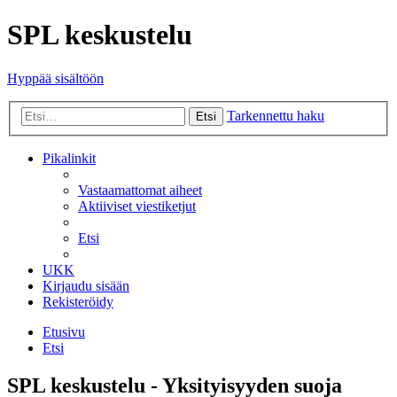
SPL keskustelu
Hyppää sisältöön
Tarkennettu haku
Etsi
Pikalinkit
Vastaamattomat aiheet
Aktiiviset viestiketjut
Etsi
UKK
Kirjaudu sisään
Rekisteröidy
Etusivu
Etsi
SPL keskustelu - Yksityisyyden suoja