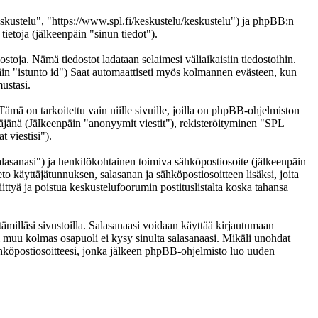
eskustelu", "https://www.spl.fi/keskustelu/keskustelu") ja phpBB:n
etoja (jälkeenpäin "sinun tiedot").
ostoja. Nämä tiedostot ladataan selaimesi väliaikaisiin tiedostoihin.
päin "istunto id") Saat automaattiseti myös kolmannen evästeen, kun
ustasi.
 on tarkoitettu vain niille sivuille, joilla on phpBB-ohjelmiston
täjänä (Jälkeenpäin "anonyymit viestit"), rekisteröityminen "SPL
 viestisi").
salasanasi") ja henkilökohtainen toimiva sähköpostiosoite (jälkeenpäin
eto käyttäjätunnuksen, salasanan ja sähköpostiosoitteen lisäksi, joita
ittyä ja poistua keskustelufoorumin postituslistalta koska tahansa
ämilläsi sivustoilla. Salasanaasi voidaan käyttää kirjautumaan
ai muu kolmas osapuoli ei kysy sinulta salasanaasi. Mikäli unohdat
hköpostiosoitteesi, jonka jälkeen phpBB-ohjelmisto luo uuden