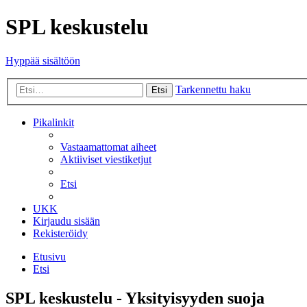
SPL keskustelu
Hyppää sisältöön
Tarkennettu haku
Etsi
Pikalinkit
Vastaamattomat aiheet
Aktiiviset viestiketjut
Etsi
UKK
Kirjaudu sisään
Rekisteröidy
Etusivu
Etsi
SPL keskustelu - Yksityisyyden suoja