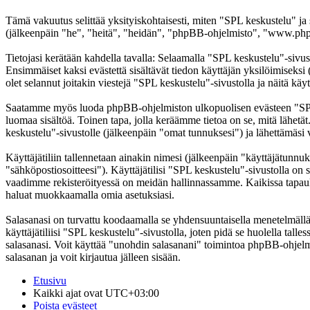
Tämä vakuutus selittää yksityiskohtaisesti, miten "SPL keskustelu" ja
(jälkeenpäin "he", "heitä", "heidän", "phpBB-ohjelmisto", "www.phpb
Tietojasi kerätään kahdella tavalla: Selaamalla "SPL keskustelu"-sivust
Ensimmäiset kaksi evästettä sisältävät tiedon käyttäjän yksilöimiseksi
olet selannut joitakin viestejä "SPL keskustelu"-sivustolla ja näitä kä
Saatamme myös luoda phpBB-ohjelmiston ulkopuolisen evästeen "SPL ke
luomaa sisältöä. Toinen tapa, jolla keräämme tietoa on se, mitä lähetä
keskustelu"-sivustolle (jälkeenpäin "omat tunnuksesi") ja lähettämäsi v
Käyttäjätiliin tallennetaan ainakin nimesi (jälkeenpäin "käyttäjätunnuk
"sähköpostiosoitteesi"). Käyttäjätilisi "SPL keskustelu"-sivustolla on s
vaadimme rekisteröityessä on meidän hallinnassamme. Kaikissa tapauksiss
haluat muokkaamalla omia asetuksiasi.
Salasanasi on turvattu koodaamalla se yhdensuuntaisella menetelmällä. 
käyttäjätiliisi "SPL keskustelu"-sivustolla, joten pidä se huolella ta
salasanasi. Voit käyttää "unohdin salasanani" toimintoa phpBB-ohjel
salasanan ja voit kirjautua jälleen sisään.
Etusivu
Kaikki ajat ovat
UTC+03:00
Poista evästeet