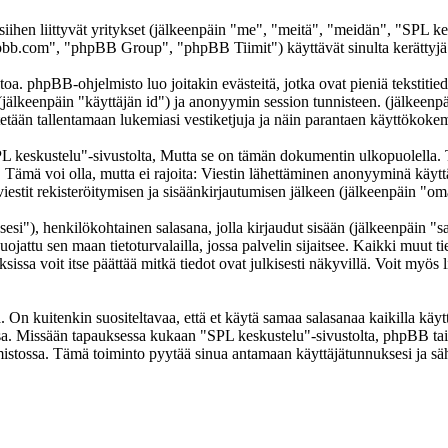
 siihen liittyvät yritykset (jälkeenpäin "me", "meitä", "meidän", "SPL k
b.com", "phpBB Group", "phpBB Tiimit") käyttävät sinulta kerättyjä ti
oa. phpBB-ohjelmisto luo joitakin evästeitä, jotka ovat pieniä tekstitied
 (jälkeenpäin "käyttäjän id") ja anonyymin session tunnisteen. (jälkeen
ytetään tallentamaan lukemiasi vestiketjuja ja näin parantaen käyttökokem
skustelu"-sivustolta, Mutta se on tämän dokumentin ulkopuolella. Tämä
t. Tämä voi olla, mutta ei rajoita: Viestin lähettäminen anonyyminä käyt
iestit rekisteröitymisen ja sisäänkirjautumisen jälkeen (jälkeenpäin "omat
sesi"), henkilökohtainen salasana, jolla kirjaudut sisään (jälkeenpäin "
uojattu sen maan tietoturvalailla, jossa palvelin sijaitsee. Kaikki muut ti
a voit itse päättää mitkä tiedot ovat julkisesti näkyvillä. Voit myös li
On kuitenkin suositeltavaa, että et käytä samaa salasanaa kaikilla käytt
llessa. Missään tapauksessa kukaan "SPL keskustelu"-sivustolta, phpBB t
mistossa. Tämä toiminto pyytää sinua antamaan käyttäjätunnuksesi ja sä