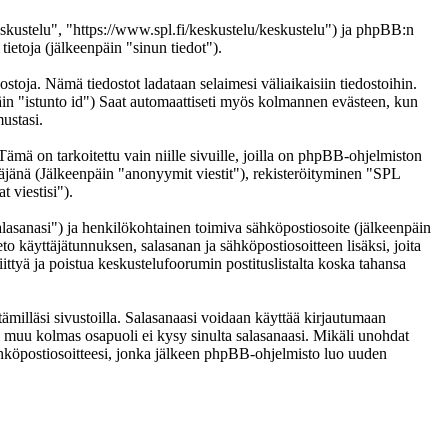
eskustelu", "https://www.spl.fi/keskustelu/keskustelu") ja phpBB:n
etoja (jälkeenpäin "sinun tiedot").
ostoja. Nämä tiedostot ladataan selaimesi väliaikaisiin tiedostoihin.
päin "istunto id") Saat automaattiseti myös kolmannen evästeen, kun
ustasi.
 on tarkoitettu vain niille sivuille, joilla on phpBB-ohjelmiston
täjänä (Jälkeenpäin "anonyymit viestit"), rekisteröityminen "SPL
 viestisi").
salasanasi") ja henkilökohtainen toimiva sähköpostiosoite (jälkeenpäin
eto käyttäjätunnuksen, salasanan ja sähköpostiosoitteen lisäksi, joita
ittyä ja poistua keskustelufoorumin postituslistalta koska tahansa
ämilläsi sivustoilla. Salasanaasi voidaan käyttää kirjautumaan
ai muu kolmas osapuoli ei kysy sinulta salasanaasi. Mikäli unohdat
hköpostiosoitteesi, jonka jälkeen phpBB-ohjelmisto luo uuden