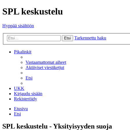
SPL keskustelu
Hyppää sisältöön
Tarkennettu haku
Etsi
Pikalinkit
Vastaamattomat aiheet
Aktiiviset viestiketjut
Etsi
UKK
Kirjaudu sisään
Rekisteröidy
Etusivu
Etsi
SPL keskustelu - Yksityisyyden suoja