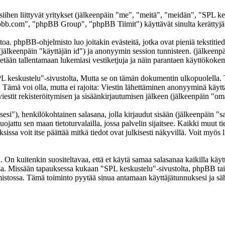
 siihen liittyvät yritykset (jälkeenpäin "me", "meitä", "meidän", "SPL k
b.com", "phpBB Group", "phpBB Tiimit") käyttävät sinulta kerättyjä ti
oa. phpBB-ohjelmisto luo joitakin evästeitä, jotka ovat pieniä tekstitied
 (jälkeenpäin "käyttäjän id") ja anonyymin session tunnisteen. (jälkeen
ytetään tallentamaan lukemiasi vestiketjuja ja näin parantaen käyttökokem
skustelu"-sivustolta, Mutta se on tämän dokumentin ulkopuolella. Tämä
t. Tämä voi olla, mutta ei rajoita: Viestin lähettäminen anonyyminä käyt
iestit rekisteröitymisen ja sisäänkirjautumisen jälkeen (jälkeenpäin "omat
sesi"), henkilökohtainen salasana, jolla kirjaudut sisään (jälkeenpäin "
uojattu sen maan tietoturvalailla, jossa palvelin sijaitsee. Kaikki muut ti
a voit itse päättää mitkä tiedot ovat julkisesti näkyvillä. Voit myös li
On kuitenkin suositeltavaa, että et käytä samaa salasanaa kaikilla käytt
llessa. Missään tapauksessa kukaan "SPL keskustelu"-sivustolta, phpBB t
mistossa. Tämä toiminto pyytää sinua antamaan käyttäjätunnuksesi ja sä