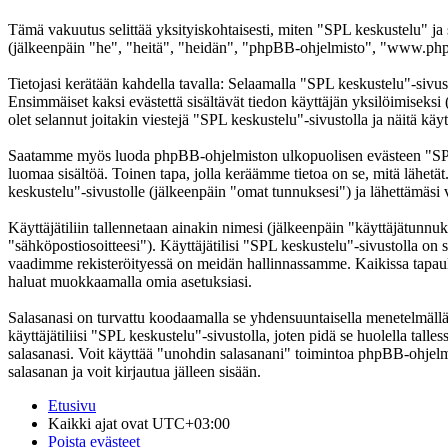
Tämä vakuutus selittää yksityiskohtaisesti, miten "SPL keskustelu" ja
(jälkeenpäin "he", "heitä", "heidän", "phpBB-ohjelmisto", "www.phpb
Tietojasi kerätään kahdella tavalla: Selaamalla "SPL keskustelu"-sivust
Ensimmäiset kaksi evästettä sisältävät tiedon käyttäjän yksilöimiseksi
olet selannut joitakin viestejä "SPL keskustelu"-sivustolla ja näitä kä
Saatamme myös luoda phpBB-ohjelmiston ulkopuolisen evästeen "SPL ke
luomaa sisältöä. Toinen tapa, jolla keräämme tietoa on se, mitä lähetä
keskustelu"-sivustolle (jälkeenpäin "omat tunnuksesi") ja lähettämäsi v
Käyttäjätiliin tallennetaan ainakin nimesi (jälkeenpäin "käyttäjätunnuk
"sähköpostiosoitteesi"). Käyttäjätilisi "SPL keskustelu"-sivustolla on s
vaadimme rekisteröityessä on meidän hallinnassamme. Kaikissa tapauksiss
haluat muokkaamalla omia asetuksiasi.
Salasanasi on turvattu koodaamalla se yhdensuuntaisella menetelmällä. 
käyttäjätiliisi "SPL keskustelu"-sivustolla, joten pidä se huolella ta
salasanasi. Voit käyttää "unohdin salasanani" toimintoa phpBB-ohjel
salasanan ja voit kirjautua jälleen sisään.
Etusivu
Kaikki ajat ovat
UTC+03:00
Poista evästeet