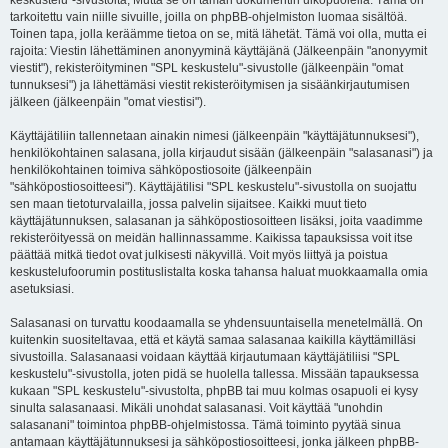
keskustelu"-sivustolta, Mutta se on tämän dokumentin ulkopuolella. Tämä on
tarkoitettu vain niille sivuille, joilla on phpBB-ohjelmiston luomaa sisältöä.
Toinen tapa, jolla keräämme tietoa on se, mitä lähetät. Tämä voi olla, mutta ei
rajoita: Viestin lähettäminen anonyyminä käyttäjänä (Jälkeenpäin "anonyymit
viestit"), rekisteröityminen "SPL keskustelu"-sivustolle (jälkeenpäin "omat
tunnuksesi") ja lähettämäsi viestit rekisteröitymisen ja sisäänkirjautumisen
jälkeen (jälkeenpäin "omat viestisi").
Käyttäjätiliin tallennetaan ainakin nimesi (jälkeenpäin "käyttäjätunnuksesi"),
henkilökohtainen salasana, jolla kirjaudut sisään (jälkeenpäin "salasanasi") ja
henkilökohtainen toimiva sähköpostiosoite (jälkeenpäin
"sähköpostiosoitteesi"). Käyttäjätilisi "SPL keskustelu"-sivustolla on suojattu
sen maan tietoturvalailla, jossa palvelin sijaitsee. Kaikki muut tieto
käyttäjätunnuksen, salasanan ja sähköpostiosoitteen lisäksi, joita vaadimme
rekisteröityessä on meidän hallinnassamme. Kaikissa tapauksissa voit itse
päättää mitkä tiedot ovat julkisesti näkyvillä. Voit myös liittyä ja poistua
keskustelufoorumin postituslistalta koska tahansa haluat muokkaamalla omia
asetuksiasi.
Salasanasi on turvattu koodaamalla se yhdensuuntaisella menetelmällä. On
kuitenkin suositeltavaa, että et käytä samaa salasanaa kaikilla käyttämilläsi
sivustoilla. Salasanaasi voidaan käyttää kirjautumaan käyttäjätiliisi "SPL
keskustelu"-sivustolla, joten pidä se huolella tallessa. Missään tapauksessa
kukaan "SPL keskustelu"-sivustolta, phpBB tai muu kolmas osapuoli ei kysy
sinulta salasanaasi. Mikäli unohdat salasanasi. Voit käyttää "unohdin
salasanani" toimintoa phpBB-ohjelmistossa. Tämä toiminto pyytää sinua
antamaan käyttäjätunnuksesi ja sähköpostiosoitteesi, jonka jälkeen phpBB-