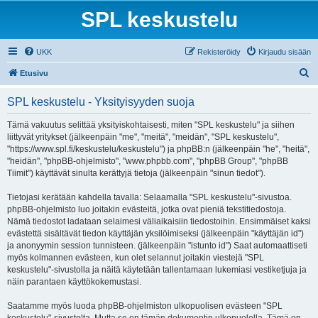
SPL keskustelu
UKK
Rekisteröidy
Kirjaudu sisään
E
Etusivu
t
SPL keskustelu - Yksityisyyden suoja
s
i
Tämä vakuutus selittää yksityiskohtaisesti, miten "SPL keskustelu" ja siihen
liittyvät yritykset (jälkeenpäin "me", "meitä", "meidän", "SPL keskustelu",
"https://www.spl.fi/keskustelu/keskustelu") ja phpBB:n (jälkeenpäin "he", "heitä",
"heidän", "phpBB-ohjelmisto", "www.phpbb.com", "phpBB Group", "phpBB
Tiimit") käyttävät sinulta kerättyjä tietoja (jälkeenpäin "sinun tiedot").
Tietojasi kerätään kahdella tavalla: Selaamalla "SPL keskustelu"-sivustoa.
phpBB-ohjelmisto luo joitakin evästeitä, jotka ovat pieniä tekstitiedostoja.
Nämä tiedostot ladataan selaimesi väliaikaisiin tiedostoihin. Ensimmäiset kaksi
evästettä sisältävät tiedon käyttäjän yksilöimiseksi (jälkeenpäin "käyttäjän id")
ja anonyymin session tunnisteen. (jälkeenpäin "istunto id") Saat automaattiseti
myös kolmannen evästeen, kun olet selannut joitakin viestejä "SPL
keskustelu"-sivustolla ja näitä käytetään tallentamaan lukemiasi vestiketjuja ja
näin parantaen käyttökokemustasi.
Saatamme myös luoda phpBB-ohjelmiston ulkopuolisen evästeen "SPL