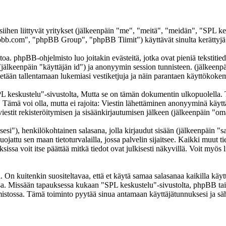
 siihen liittyvät yritykset (jälkeenpäin "me", "meitä", "meidän", "SPL k
b.com", "phpBB Group", "phpBB Tiimit") käyttävät sinulta kerättyjä ti
oa. phpBB-ohjelmisto luo joitakin evästeitä, jotka ovat pieniä tekstitied
 (jälkeenpäin "käyttäjän id") ja anonyymin session tunnisteen. (jälkeen
ytetään tallentamaan lukemiasi vestiketjuja ja näin parantaen käyttökokem
skustelu"-sivustolta, Mutta se on tämän dokumentin ulkopuolella. Tämä
t. Tämä voi olla, mutta ei rajoita: Viestin lähettäminen anonyyminä käyt
iestit rekisteröitymisen ja sisäänkirjautumisen jälkeen (jälkeenpäin "omat
sesi"), henkilökohtainen salasana, jolla kirjaudut sisään (jälkeenpäin "
uojattu sen maan tietoturvalailla, jossa palvelin sijaitsee. Kaikki muut ti
a voit itse päättää mitkä tiedot ovat julkisesti näkyvillä. Voit myös li
On kuitenkin suositeltavaa, että et käytä samaa salasanaa kaikilla käytt
llessa. Missään tapauksessa kukaan "SPL keskustelu"-sivustolta, phpBB t
mistossa. Tämä toiminto pyytää sinua antamaan käyttäjätunnuksesi ja sä