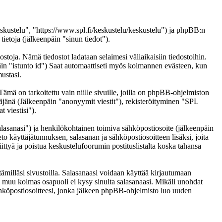
eskustelu", "https://www.spl.fi/keskustelu/keskustelu") ja phpBB:n
etoja (jälkeenpäin "sinun tiedot").
ostoja. Nämä tiedostot ladataan selaimesi väliaikaisiin tiedostoihin.
päin "istunto id") Saat automaattiseti myös kolmannen evästeen, kun
ustasi.
 on tarkoitettu vain niille sivuille, joilla on phpBB-ohjelmiston
täjänä (Jälkeenpäin "anonyymit viestit"), rekisteröityminen "SPL
 viestisi").
salasanasi") ja henkilökohtainen toimiva sähköpostiosoite (jälkeenpäin
eto käyttäjätunnuksen, salasanan ja sähköpostiosoitteen lisäksi, joita
ittyä ja poistua keskustelufoorumin postituslistalta koska tahansa
ämilläsi sivustoilla. Salasanaasi voidaan käyttää kirjautumaan
ai muu kolmas osapuoli ei kysy sinulta salasanaasi. Mikäli unohdat
hköpostiosoitteesi, jonka jälkeen phpBB-ohjelmisto luo uuden