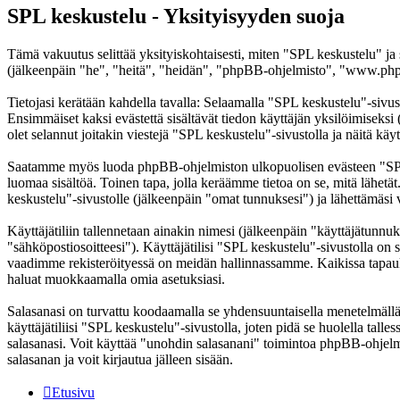
SPL keskustelu - Yksityisyyden suoja
Tämä vakuutus selittää yksityiskohtaisesti, miten "SPL keskustelu" ja
(jälkeenpäin "he", "heitä", "heidän", "phpBB-ohjelmisto", "www.phpb
Tietojasi kerätään kahdella tavalla: Selaamalla "SPL keskustelu"-sivust
Ensimmäiset kaksi evästettä sisältävät tiedon käyttäjän yksilöimiseksi
olet selannut joitakin viestejä "SPL keskustelu"-sivustolla ja näitä kä
Saatamme myös luoda phpBB-ohjelmiston ulkopuolisen evästeen "SPL ke
luomaa sisältöä. Toinen tapa, jolla keräämme tietoa on se, mitä lähetä
keskustelu"-sivustolle (jälkeenpäin "omat tunnuksesi") ja lähettämäsi v
Käyttäjätiliin tallennetaan ainakin nimesi (jälkeenpäin "käyttäjätunnuk
"sähköpostiosoitteesi"). Käyttäjätilisi "SPL keskustelu"-sivustolla on s
vaadimme rekisteröityessä on meidän hallinnassamme. Kaikissa tapauksiss
haluat muokkaamalla omia asetuksiasi.
Salasanasi on turvattu koodaamalla se yhdensuuntaisella menetelmällä. 
käyttäjätiliisi "SPL keskustelu"-sivustolla, joten pidä se huolella ta
salasanasi. Voit käyttää "unohdin salasanani" toimintoa phpBB-ohjel
salasanan ja voit kirjautua jälleen sisään.
Etusivu