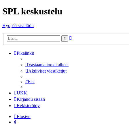
SPL keskustelu
Hyppää sisältöön
Tarkennettu
Etsi
haku
Pikalinkit
Vastaamattomat aiheet
Aktiiviset viestiketjut
Etsi
UKK
Kirjaudu sisään
Rekisteröidy
Etusivu
Etsi