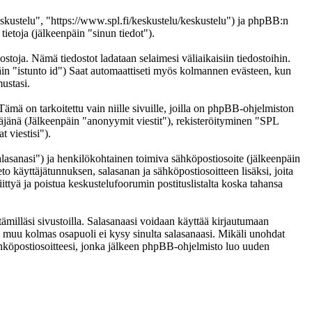
eskustelu", "https://www.spl.fi/keskustelu/keskustelu") ja phpBB:n
etoja (jälkeenpäin "sinun tiedot").
ostoja. Nämä tiedostot ladataan selaimesi väliaikaisiin tiedostoihin.
päin "istunto id") Saat automaattiseti myös kolmannen evästeen, kun
ustasi.
 on tarkoitettu vain niille sivuille, joilla on phpBB-ohjelmiston
täjänä (Jälkeenpäin "anonyymit viestit"), rekisteröityminen "SPL
 viestisi").
salasanasi") ja henkilökohtainen toimiva sähköpostiosoite (jälkeenpäin
eto käyttäjätunnuksen, salasanan ja sähköpostiosoitteen lisäksi, joita
ittyä ja poistua keskustelufoorumin postituslistalta koska tahansa
ämilläsi sivustoilla. Salasanaasi voidaan käyttää kirjautumaan
ai muu kolmas osapuoli ei kysy sinulta salasanaasi. Mikäli unohdat
hköpostiosoitteesi, jonka jälkeen phpBB-ohjelmisto luo uuden