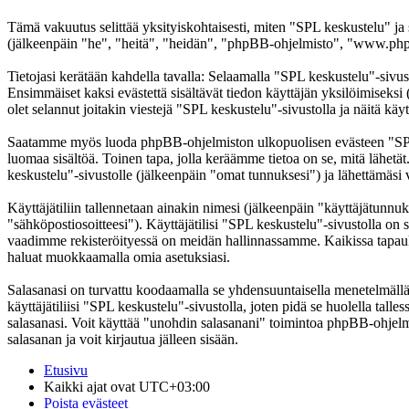
Tämä vakuutus selittää yksityiskohtaisesti, miten "SPL keskustelu" ja
(jälkeenpäin "he", "heitä", "heidän", "phpBB-ohjelmisto", "www.phpb
Tietojasi kerätään kahdella tavalla: Selaamalla "SPL keskustelu"-sivust
Ensimmäiset kaksi evästettä sisältävät tiedon käyttäjän yksilöimiseksi
olet selannut joitakin viestejä "SPL keskustelu"-sivustolla ja näitä kä
Saatamme myös luoda phpBB-ohjelmiston ulkopuolisen evästeen "SPL ke
luomaa sisältöä. Toinen tapa, jolla keräämme tietoa on se, mitä lähetä
keskustelu"-sivustolle (jälkeenpäin "omat tunnuksesi") ja lähettämäsi v
Käyttäjätiliin tallennetaan ainakin nimesi (jälkeenpäin "käyttäjätunnuk
"sähköpostiosoitteesi"). Käyttäjätilisi "SPL keskustelu"-sivustolla on s
vaadimme rekisteröityessä on meidän hallinnassamme. Kaikissa tapauksiss
haluat muokkaamalla omia asetuksiasi.
Salasanasi on turvattu koodaamalla se yhdensuuntaisella menetelmällä. 
käyttäjätiliisi "SPL keskustelu"-sivustolla, joten pidä se huolella ta
salasanasi. Voit käyttää "unohdin salasanani" toimintoa phpBB-ohjel
salasanan ja voit kirjautua jälleen sisään.
Etusivu
Kaikki ajat ovat
UTC+03:00
Poista evästeet