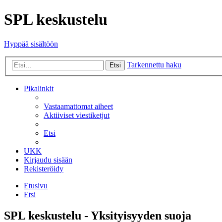
SPL keskustelu
Hyppää sisältöön
Tarkennettu haku
Etsi
Pikalinkit
Vastaamattomat aiheet
Aktiiviset viestiketjut
Etsi
UKK
Kirjaudu sisään
Rekisteröidy
Etusivu
Etsi
SPL keskustelu - Yksityisyyden suoja