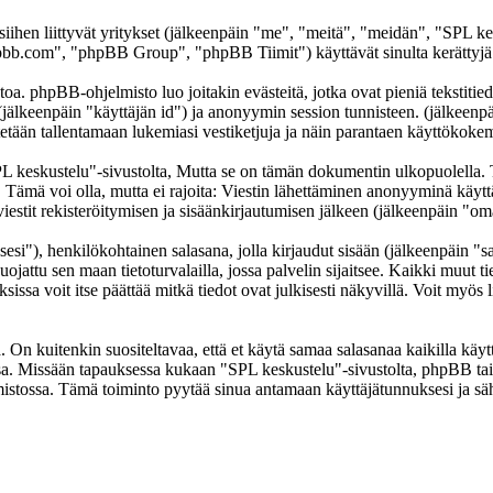
 siihen liittyvät yritykset (jälkeenpäin "me", "meitä", "meidän", "SPL k
b.com", "phpBB Group", "phpBB Tiimit") käyttävät sinulta kerättyjä ti
oa. phpBB-ohjelmisto luo joitakin evästeitä, jotka ovat pieniä tekstitied
 (jälkeenpäin "käyttäjän id") ja anonyymin session tunnisteen. (jälkeen
ytetään tallentamaan lukemiasi vestiketjuja ja näin parantaen käyttökokem
skustelu"-sivustolta, Mutta se on tämän dokumentin ulkopuolella. Tämä
t. Tämä voi olla, mutta ei rajoita: Viestin lähettäminen anonyyminä käyt
iestit rekisteröitymisen ja sisäänkirjautumisen jälkeen (jälkeenpäin "omat
sesi"), henkilökohtainen salasana, jolla kirjaudut sisään (jälkeenpäin "
uojattu sen maan tietoturvalailla, jossa palvelin sijaitsee. Kaikki muut ti
a voit itse päättää mitkä tiedot ovat julkisesti näkyvillä. Voit myös li
On kuitenkin suositeltavaa, että et käytä samaa salasanaa kaikilla käytt
llessa. Missään tapauksessa kukaan "SPL keskustelu"-sivustolta, phpBB t
mistossa. Tämä toiminto pyytää sinua antamaan käyttäjätunnuksesi ja sä