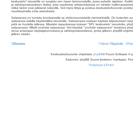
keskustelu"-sivustolla on suojattu sen maan tietoturvalailla, jossa palvelin sijaitsee. Kai
ja sähköpostiosoitteen lisäksi, joita vaadimme rekisteröityessä on meidän hallinnassamme
mitkä tiedot ovat julkisesti näkyvillä. Voit myös liittyä ja poistua keskustelufoorumin posti
muokkaamalla omia asetuksiasi.
Salasanasi on turvattu koodaamalla se yhdensuuntaisella menetelmällä. On kuitenkin suo
salasanaa kaikilla käyttämilläsi sivustoilla. Salasanaasi voidaan käyttää kirjautumaan käyttä
pidä se huolella tallessa. Missään tapauksessa kukaan "SPL keskustelu"-sivustolta, phpB
salasanaasi. Mikäli unohdat salasanasi. Voit käyttää "unohdin salasanani" toimintoa ph
sinua antamaan käyttäjätunnuksesi ja sähköpostiosoitteesi, jonka jälkeen phpBB-ohjelmis
jälleen sisään.
Etusivu
Viesti Ylläpidolle
Poi
Keskustelufoorumin ohjelmisto
phpBB
® Forum Software © 
Käännös: phpBB Suomi (lurttinen, harritapio, Pett
Yksityisyys
|
Ehdot