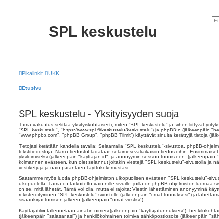
SPL keskustelu
Pikalinkit
UKK
Etusivu
SPL keskustelu - Yksityisyyden suoja
Tämä vakuutus selittää yksityiskohtaisesti, miten "SPL keskustelu" ja siihen liittyvät yrity
"SPL keskustelu", "https://www.spl.fi/keskustelu/keskustelu") ja phpBB:n (jälkeenpäin "he
"www.phpbb.com", "phpBB Group", "phpBB Tiimit") käyttävät sinulta kerättyjä tietoja (jälk
Tietojasi kerätään kahdella tavalla: Selaamalla "SPL keskustelu"-sivustoa. phpBB-ohjelmist
tekstitiedostoja. Nämä tiedostot ladataan selaimesi väliaikaisiin tiedostoihin. Ensimmäiset
yksilöimiseksi (jälkeenpäin "käyttäjän id") ja anonyymin session tunnisteen. (jälkeenpäin 
kolmannen evästeen, kun olet selannut joitakin viestejä "SPL keskustelu"-sivustolla ja n
vestiketjuja ja näin parantaen käyttökokemustasi.
Saatamme myös luoda phpBB-ohjelmiston ulkopuolisen evästeen "SPL keskustelu"-sivus
ulkopuolella. Tämä on tarkoitettu vain niille sivuille, joilla on phpBB-ohjelmiston luomaa s
on se, mitä lähetät. Tämä voi olla, mutta ei rajoita: Viestin lähettäminen anonyyminä käyt
rekisteröityminen "SPL keskustelu"-sivustolle (jälkeenpäin "omat tunnuksesi") ja lähettämäs
sisäänkirjautumisen jälkeen (jälkeenpäin "omat viestisi").
Käyttäjätiliin tallennetaan ainakin nimesi (jälkeenpäin "käyttäjätunnuksesi"), henkilökohta
(jälkeenpäin "salasanasi") ja henkilökohtainen toimiva sähköpostiosoite (jälkeenpäin "sähk