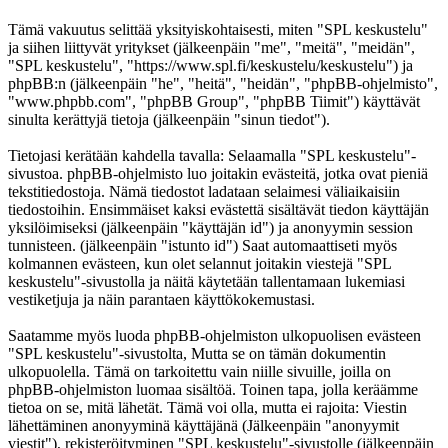
Tämä vakuutus selittää yksityiskohtaisesti, miten "SPL keskustelu"
ja siihen liittyvät yritykset (jälkeenpäin "me", "meitä", "meidän",
"SPL keskustelu", "https://www.spl.fi/keskustelu/keskustelu") ja
phpBB:n (jälkeenpäin "he", "heitä", "heidän", "phpBB-ohjelmisto",
"www.phpbb.com", "phpBB Group", "phpBB Tiimit") käyttävät
sinulta kerättyjä tietoja (jälkeenpäin "sinun tiedot").
Tietojasi kerätään kahdella tavalla: Selaamalla "SPL keskustelu"-
sivustoa. phpBB-ohjelmisto luo joitakin evästeitä, jotka ovat pieniä
tekstitiedostoja. Nämä tiedostot ladataan selaimesi väliaikaisiin
tiedostoihin. Ensimmäiset kaksi evästettä sisältävät tiedon käyttäjän
yksilöimiseksi (jälkeenpäin "käyttäjän id") ja anonyymin session
tunnisteen. (jälkeenpäin "istunto id") Saat automaattiseti myös
kolmannen evästeen, kun olet selannut joitakin viestejä "SPL
keskustelu"-sivustolla ja näitä käytetään tallentamaan lukemiasi
vestiketjuja ja näin parantaen käyttökokemustasi.
Saatamme myös luoda phpBB-ohjelmiston ulkopuolisen evästeen
"SPL keskustelu"-sivustolta, Mutta se on tämän dokumentin
ulkopuolella. Tämä on tarkoitettu vain niille sivuille, joilla on
phpBB-ohjelmiston luomaa sisältöä. Toinen tapa, jolla keräämme
tietoa on se, mitä lähetät. Tämä voi olla, mutta ei rajoita: Viestin
lähettäminen anonyyminä käyttäjänä (Jälkeenpäin "anonyymit
viestit"), rekisteröityminen "SPL keskustelu"-sivustolle (jälkeenpäin