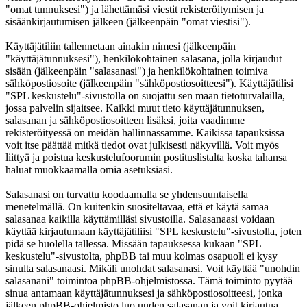
"omat tunnuksesi") ja lähettämäsi viestit rekisteröitymisen ja
sisäänkirjautumisen jälkeen (jälkeenpäin "omat viestisi").
Käyttäjätiliin tallennetaan ainakin nimesi (jälkeenpäin
"käyttäjätunnuksesi"), henkilökohtainen salasana, jolla kirjaudut
sisään (jälkeenpäin "salasanasi") ja henkilökohtainen toimiva
sähköpostiosoite (jälkeenpäin "sähköpostiosoitteesi"). Käyttäjätilisi
"SPL keskustelu"-sivustolla on suojattu sen maan tietoturvalailla,
jossa palvelin sijaitsee. Kaikki muut tieto käyttäjätunnuksen,
salasanan ja sähköpostiosoitteen lisäksi, joita vaadimme
rekisteröityessä on meidän hallinnassamme. Kaikissa tapauksissa
voit itse päättää mitkä tiedot ovat julkisesti näkyvillä. Voit myös
liittyä ja poistua keskustelufoorumin postituslistalta koska tahansa
haluat muokkaamalla omia asetuksiasi.
Salasanasi on turvattu koodaamalla se yhdensuuntaisella
menetelmällä. On kuitenkin suositeltavaa, että et käytä samaa
salasanaa kaikilla käyttämilläsi sivustoilla. Salasanaasi voidaan
käyttää kirjautumaan käyttäjätiliisi "SPL keskustelu"-sivustolla, joten
pidä se huolella tallessa. Missään tapauksessa kukaan "SPL
keskustelu"-sivustolta, phpBB tai muu kolmas osapuoli ei kysy
sinulta salasanaasi. Mikäli unohdat salasanasi. Voit käyttää "unohdin
salasanani" toimintoa phpBB-ohjelmistossa. Tämä toiminto pyytää
sinua antamaan käyttäjätunnuksesi ja sähköpostiosoitteesi, jonka
jälkeen phpBB-ohjelmisto luo uuden salasanan ja voit kirjautua