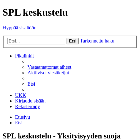
SPL keskustelu
Hyppää sisältöön
Tarkennettu haku
Etsi
Pikalinkit
Vastaamattomat aiheet
Aktiiviset viestiketjut
Etsi
UKK
Kirjaudu sisään
Rekisteröidy
Etusivu
Etsi
SPL keskustelu - Yksityisyyden suoja