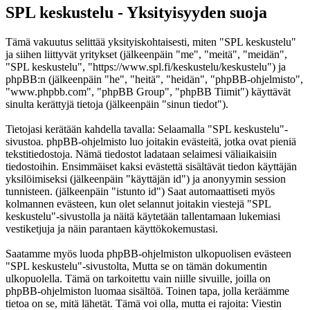
SPL keskustelu - Yksityisyyden suoja
Tämä vakuutus selittää yksityiskohtaisesti, miten "SPL keskustelu"
ja siihen liittyvät yritykset (jälkeenpäin "me", "meitä", "meidän",
"SPL keskustelu", "https://www.spl.fi/keskustelu/keskustelu") ja
phpBB:n (jälkeenpäin "he", "heitä", "heidän", "phpBB-ohjelmisto",
"www.phpbb.com", "phpBB Group", "phpBB Tiimit") käyttävät
sinulta kerättyjä tietoja (jälkeenpäin "sinun tiedot").
Tietojasi kerätään kahdella tavalla: Selaamalla "SPL keskustelu"-
sivustoa. phpBB-ohjelmisto luo joitakin evästeitä, jotka ovat pieniä
tekstitiedostoja. Nämä tiedostot ladataan selaimesi väliaikaisiin
tiedostoihin. Ensimmäiset kaksi evästettä sisältävät tiedon käyttäjän
yksilöimiseksi (jälkeenpäin "käyttäjän id") ja anonyymin session
tunnisteen. (jälkeenpäin "istunto id") Saat automaattiseti myös
kolmannen evästeen, kun olet selannut joitakin viestejä "SPL
keskustelu"-sivustolla ja näitä käytetään tallentamaan lukemiasi
vestiketjuja ja näin parantaen käyttökokemustasi.
Saatamme myös luoda phpBB-ohjelmiston ulkopuolisen evästeen
"SPL keskustelu"-sivustolta, Mutta se on tämän dokumentin
ulkopuolella. Tämä on tarkoitettu vain niille sivuille, joilla on
phpBB-ohjelmiston luomaa sisältöä. Toinen tapa, jolla keräämme
tietoa on se, mitä lähetät. Tämä voi olla, mutta ei rajoita: Viestin