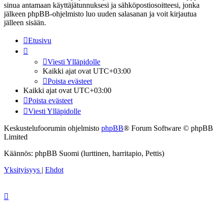
sinua antamaan käyttäjätunnuksesi ja sähköpostiosoitteesi, jonka
jälkeen phpBB-ohjelmisto luo uuden salasanan ja voit kirjautua
jälleen sisään.
Etusivu
Viesti Ylläpidolle
Kaikki ajat ovat
UTC+03:00
Poista evästeet
Kaikki ajat ovat
UTC+03:00
Poista evästeet
Viesti Ylläpidolle
Keskustelufoorumin ohjelmisto
phpBB
® Forum Software © phpBB
Limited
Käännös: phpBB Suomi (lurttinen, harritapio, Pettis)
Yksityisyys
|
Ehdot