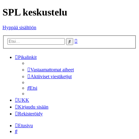
SPL keskustelu
Hyppää sisältöön
Tarkennettu
Etsi
haku
Pikalinkit
Vastaamattomat aiheet
Aktiiviset viestiketjut
Etsi
UKK
Kirjaudu sisään
Rekisteröidy
Etusivu
Etsi