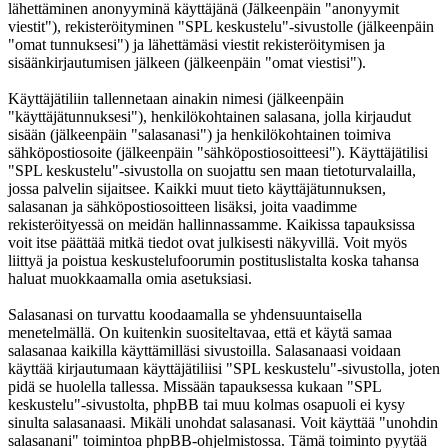
lähettäminen anonyyminä käyttäjänä (Jälkeenpäin "anonyymit
viestit"), rekisteröityminen "SPL keskustelu"-sivustolle (jälkeenpäin
"omat tunnuksesi") ja lähettämäsi viestit rekisteröitymisen ja
sisäänkirjautumisen jälkeen (jälkeenpäin "omat viestisi").
Käyttäjätiliin tallennetaan ainakin nimesi (jälkeenpäin
"käyttäjätunnuksesi"), henkilökohtainen salasana, jolla kirjaudut
sisään (jälkeenpäin "salasanasi") ja henkilökohtainen toimiva
sähköpostiosoite (jälkeenpäin "sähköpostiosoitteesi"). Käyttäjätilisi
"SPL keskustelu"-sivustolla on suojattu sen maan tietoturvalailla,
jossa palvelin sijaitsee. Kaikki muut tieto käyttäjätunnuksen,
salasanan ja sähköpostiosoitteen lisäksi, joita vaadimme
rekisteröityessä on meidän hallinnassamme. Kaikissa tapauksissa
voit itse päättää mitkä tiedot ovat julkisesti näkyvillä. Voit myös
liittyä ja poistua keskustelufoorumin postituslistalta koska tahansa
haluat muokkaamalla omia asetuksiasi.
Salasanasi on turvattu koodaamalla se yhdensuuntaisella
menetelmällä. On kuitenkin suositeltavaa, että et käytä samaa
salasanaa kaikilla käyttämilläsi sivustoilla. Salasanaasi voidaan
käyttää kirjautumaan käyttäjätiliisi "SPL keskustelu"-sivustolla, joten
pidä se huolella tallessa. Missään tapauksessa kukaan "SPL
keskustelu"-sivustolta, phpBB tai muu kolmas osapuoli ei kysy
sinulta salasanaasi. Mikäli unohdat salasanasi. Voit käyttää "unohdin
salasanani" toimintoa phpBB-ohjelmistossa. Tämä toiminto pyytää