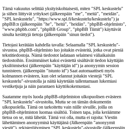
Tämä vakuutus selittää yksityiskohtaisesti, miten "SPL keskustelu"
ja siihen liittyvät yritykset (jälkeenpäin "me", "meitä", "meidän",
"SPL keskustelu", "https://www.spl.fi/keskustelu/keskustelu") ja
phpBB:n (jälkeenpäin "he", "heitä", "heidän", "phpBB-ohjelmisto",
"www.phpbb.com", "phpBB Group", "phpBB Tiimit") käyttävät
sinulta kerättyjä tietoja (jälkeenpäin "sinun tiedot").
Tietojasi kerätään kahdella tavalla: Selaamalla "SPL keskustelu"-
sivustoa. phpBB-ohjelmisto luo joitakin evästeitä, jotka ovat pieniä
tekstitiedostoja. Nämä tiedostot ladataan selaimesi väliaikaisiin
tiedostoihin. Ensimmäiset kaksi evästettä sisältävät tiedon käyttäjän
yksilöimiseksi (jälkeenpäin "käyttäjän id") ja anonyymin session
tunnisteen. (jälkeenpäin "istunto id") Saat automaattiseti myös
kolmannen evästeen, kun olet selannut joitakin viestejä "SPL
keskustelu"-sivustolla ja näitä käytetään tallentamaan lukemiasi
vestiketjuja ja näin parantaen käyttökokemustasi.
Saatamme myös luoda phpBB-ohjelmiston ulkopuolisen evästeen
"SPL keskustelu"-sivustolta, Mutta se on tämän dokumentin
ulkopuolella. Tämä on tarkoitettu vain niille sivuille, joilla on
phpBB-ohjelmiston luomaa sisältöä. Toinen tapa, jolla keräämme
tietoa on se, mitä lähetät. Tämä voi olla, mutta ei rajoita: Viestin
lähettäminen anonyyminä käyttäjänä (Jälkeenpäin "anonyymit
viestit"), rekisteröityminen "SPL keskustelu"-sivustolle (jälkeenpäin