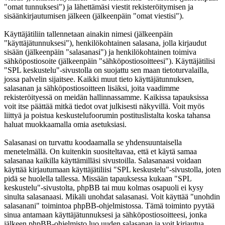
"omat tunnuksesi") ja lähettämäsi viestit rekisteröitymisen ja
sisäänkirjautumisen jälkeen (jälkeenpäin "omat viestisi").
Käyttäjätiliin tallennetaan ainakin nimesi (jälkeenpäin
"käyttäjätunnuksesi"), henkilökohtainen salasana, jolla kirjaudut
sisään (jälkeenpäin "salasanasi") ja henkilökohtainen toimiva
sähköpostiosoite (jälkeenpäin "sähköpostiosoitteesi"). Käyttäjätilisi
"SPL keskustelu"-sivustolla on suojattu sen maan tietoturvalailla,
jossa palvelin sijaitsee. Kaikki muut tieto käyttäjätunnuksen,
salasanan ja sähköpostiosoitteen lisäksi, joita vaadimme
rekisteröityessä on meidän hallinnassamme. Kaikissa tapauksissa
voit itse päättää mitkä tiedot ovat julkisesti näkyvillä. Voit myös
liittyä ja poistua keskustelufoorumin postituslistalta koska tahansa
haluat muokkaamalla omia asetuksiasi.
Salasanasi on turvattu koodaamalla se yhdensuuntaisella
menetelmällä. On kuitenkin suositeltavaa, että et käytä samaa
salasanaa kaikilla käyttämilläsi sivustoilla. Salasanaasi voidaan
käyttää kirjautumaan käyttäjätiliisi "SPL keskustelu"-sivustolla, joten
pidä se huolella tallessa. Missään tapauksessa kukaan "SPL
keskustelu"-sivustolta, phpBB tai muu kolmas osapuoli ei kysy
sinulta salasanaasi. Mikäli unohdat salasanasi. Voit käyttää "unohdin
salasanani" toimintoa phpBB-ohjelmistossa. Tämä toiminto pyytää
sinua antamaan käyttäjätunnuksesi ja sähköpostiosoitteesi, jonka
jälkeen phpBB-ohjelmisto luo uuden salasanan ja voit kirjautua