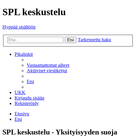
SPL keskustelu
Hyppää sisältöön
Tarkennettu haku
Etsi
Pikalinkit
Vastaamattomat aiheet
Aktiiviset viestiketjut
Etsi
UKK
Kirjaudu sisään
Rekisteröidy
Etusivu
Etsi
SPL keskustelu - Yksityisyyden suoja