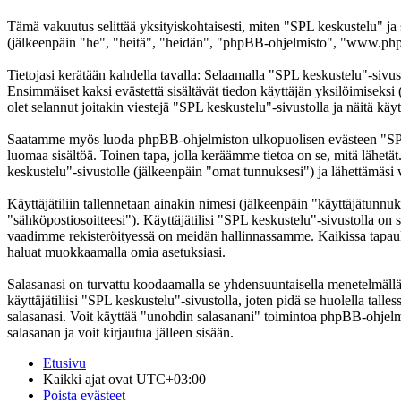
Tämä vakuutus selittää yksityiskohtaisesti, miten "SPL keskustelu" ja
(jälkeenpäin "he", "heitä", "heidän", "phpBB-ohjelmisto", "www.phpb
Tietojasi kerätään kahdella tavalla: Selaamalla "SPL keskustelu"-sivust
Ensimmäiset kaksi evästettä sisältävät tiedon käyttäjän yksilöimiseksi
olet selannut joitakin viestejä "SPL keskustelu"-sivustolla ja näitä kä
Saatamme myös luoda phpBB-ohjelmiston ulkopuolisen evästeen "SPL ke
luomaa sisältöä. Toinen tapa, jolla keräämme tietoa on se, mitä lähetä
keskustelu"-sivustolle (jälkeenpäin "omat tunnuksesi") ja lähettämäsi v
Käyttäjätiliin tallennetaan ainakin nimesi (jälkeenpäin "käyttäjätunnuk
"sähköpostiosoitteesi"). Käyttäjätilisi "SPL keskustelu"-sivustolla on s
vaadimme rekisteröityessä on meidän hallinnassamme. Kaikissa tapauksiss
haluat muokkaamalla omia asetuksiasi.
Salasanasi on turvattu koodaamalla se yhdensuuntaisella menetelmällä. 
käyttäjätiliisi "SPL keskustelu"-sivustolla, joten pidä se huolella ta
salasanasi. Voit käyttää "unohdin salasanani" toimintoa phpBB-ohjel
salasanan ja voit kirjautua jälleen sisään.
Etusivu
Kaikki ajat ovat
UTC+03:00
Poista evästeet