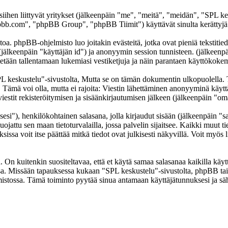
 siihen liittyvät yritykset (jälkeenpäin "me", "meitä", "meidän", "SPL k
b.com", "phpBB Group", "phpBB Tiimit") käyttävät sinulta kerättyjä ti
oa. phpBB-ohjelmisto luo joitakin evästeitä, jotka ovat pieniä tekstitied
 (jälkeenpäin "käyttäjän id") ja anonyymin session tunnisteen. (jälkeen
ytetään tallentamaan lukemiasi vestiketjuja ja näin parantaen käyttökokem
skustelu"-sivustolta, Mutta se on tämän dokumentin ulkopuolella. Tämä
t. Tämä voi olla, mutta ei rajoita: Viestin lähettäminen anonyyminä käyt
iestit rekisteröitymisen ja sisäänkirjautumisen jälkeen (jälkeenpäin "omat
sesi"), henkilökohtainen salasana, jolla kirjaudut sisään (jälkeenpäin "
uojattu sen maan tietoturvalailla, jossa palvelin sijaitsee. Kaikki muut ti
a voit itse päättää mitkä tiedot ovat julkisesti näkyvillä. Voit myös li
On kuitenkin suositeltavaa, että et käytä samaa salasanaa kaikilla käytt
llessa. Missään tapauksessa kukaan "SPL keskustelu"-sivustolta, phpBB t
mistossa. Tämä toiminto pyytää sinua antamaan käyttäjätunnuksesi ja sä