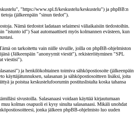
eskustelu", "https://www.spl.fi/keskustelu/keskustelu") ja phpBB:n
etoja (jälkeenpäin "sinun tiedot").
ostoja. Nämä tiedostot ladataan selaimesi väliaikaisiin tiedostoihin.
päin "istunto id") Saat automaattiseti myös kolmannen evästeen, kun
ustasi.
 on tarkoitettu vain niille sivuille, joilla on phpBB-ohjelmiston
täjänä (Jälkeenpäin "anonyymit viestit"), rekisteröityminen "SPL
 viestisi").
salasanasi") ja henkilökohtainen toimiva sähköpostiosoite (jälkeenpäin
eto käyttäjätunnuksen, salasanan ja sähköpostiosoitteen lisäksi, joita
ittyä ja poistua keskustelufoorumin postituslistalta koska tahansa
ämilläsi sivustoilla. Salasanaasi voidaan käyttää kirjautumaan
ai muu kolmas osapuoli ei kysy sinulta salasanaasi. Mikäli unohdat
hköpostiosoitteesi, jonka jälkeen phpBB-ohjelmisto luo uuden