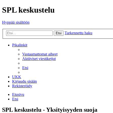
SPL keskustelu
Hyppää sisältöön
Tarkennettu haku
Etsi
Pikalinkit
Vastaamattomat aiheet
Aktiiviset viestiketjut
Etsi
UKK
Kirjaudu sisään
Rekisteröidy
Etusivu
Etsi
SPL keskustelu - Yksityisyyden suoja