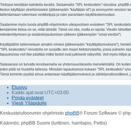
Tietojasi kerätään kahdella tavalla: Selaamalla "SPL keskustelu"-sivustoa. phpBB-ohj
tiedon käyttäjän yksilöimiseksi (jälkeenpäin "käyttäjän id") ja anonyymin session tu
tallentamaan lukemiasi vestiketjuja ja näin parantaen käyttökokemustasi.
Saatamme myös luoda phpBB-ohjelmiston ulkopuolisen evästeen "SPL keskustelu"-sivu
keräämme tietoa on se, mitä lähetät. Tämä voi olla, mutta ei rajoita: Viestin lähett
rekisteröitymisen ja sisäänkirjautumisen jälkeen (jälkeenpäin "omat viestisi").
Käyttäjätiliin tallennetaan ainakin nimesi (jälkeenpäin "käyttäjätunnuksesi"), henki
"SPL keskustelu"-sivustolla on suojattu sen maan tietoturvalailla, jossa palvelin s
tapauksissa voit itse päättää mitkä tiedot ovat julkisesti näkyvillä. Voit myös liitt
Salasanasi on turvattu koodaamalla se yhdensuuntaisella menetelmällä. On kuitenkin 
joten pidä se huolella tallessa. Missään tapauksessa kukaan "SPL keskustelu"-sivu
Tämä toiminto pyytää sinua antamaan käyttäjätunnuksesi ja sähköpostiosoitteesi, j
Etusivu
Kaikki ajat ovat
UTC+03:00
Poista evästeet
Viesti Ylläpidolle
Keskustelufoorumin ohjelmisto
phpBB
® Forum Software © php
Käännös: phpBB Suomi (lurttinen, harritapio, Pettis)