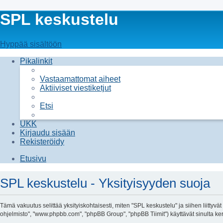
SPL keskustelu
Hyppää sisältöön
Pikalinkit
Vastaamattomat aiheet
Aktiiviset viestiketjut
Etsi
UKK
Kirjaudu sisään
Rekisteröidy
Etusivu
SPL keskustelu - Yksityisyyden suoja
Tämä vakuutus selittää yksityiskohtaisesti, miten "SPL keskustelu" ja siihen liittyvä
ohjelmisto", "www.phpbb.com", "phpBB Group", "phpBB Tiimit") käyttävät sinulta kerät