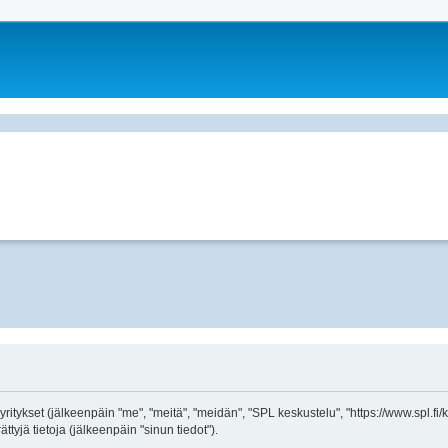
t yritykset (jälkeenpäin "me", "meitä", "meidän", "SPL keskustelu", "https://www.spl.f
tyjä tietoja (jälkeenpäin "sinun tiedot").