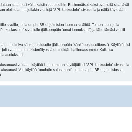
dataan selaimesi väliaikaisiin tiedostoihin. Ensimmäiset kaksi evästettä sisältävät
n olet selannut joitakin viestejä "SPL keskustelu"-sivustolla ja näitä käytetään
 sivuille, joilla on phpBB-ohjelmiston luomaa sisältöä. Toinen tapa, jolla
PL keskustelu"-sivustolle (jälkeenpäin "omat tunnuksesi") ja lähettämäsi viestit
tainen toimiva sähköpostiosoite (jälkeenpäin "sähköpostiosoitteesi"). Käyttäjätilisi
äksi, joita vaadimme rekisteröityessä on meidän hallinnassamme. Kaikissa
mia asetuksiasi.
lasanaasi voidaan käyttää kirjautumaan käyttäjätiliisi "SPL keskustelu"-sivustolla,
 salasanasi. Voit käyttää "unohdin salasanani" toimintoa phpBB-ohjelmistossa.
n.