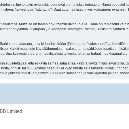
elmisto luo joitakin evästeitä, jotka ovat pieniä tekstitiedostoja. Nämä tiedostot la
nnisteen. (jälkeenpäin "istunto id") Saat automaattiseti myös kolmannen evästeen, ku
stolta, Mutta se on tämän dokumentin ulkopuolella. Tämä on tarkoitettu vain niille
äminen anonyyminä käyttäjänä (Jälkeenpäin "anonyymit viestit"), rekisteröityminen "S
lökohtainen salasana, jolla kirjaudut sisään (jälkeenpäin "salasanasi") ja henkilökoh
ijaitsee. Kaikki muut tieto käyttäjätunnuksen, salasanan ja sähköpostiosoitteen lis
yä ja poistua keskustelufoorumin postituslistalta koska tahansa haluat muokkaamalla o
suositeltavaa, että et käytä samaa salasanaa kaikilla käyttämilläsi sivustoilla. Sa
stolta, phpBB tai muu kolmas osapuoli ei kysy sinulta salasanaasi. Mikäli unohdat
onka jälkeen phpBB-ohjelmisto luo uuden salasanan ja voit kirjautua jälleen sisää
BB Limited