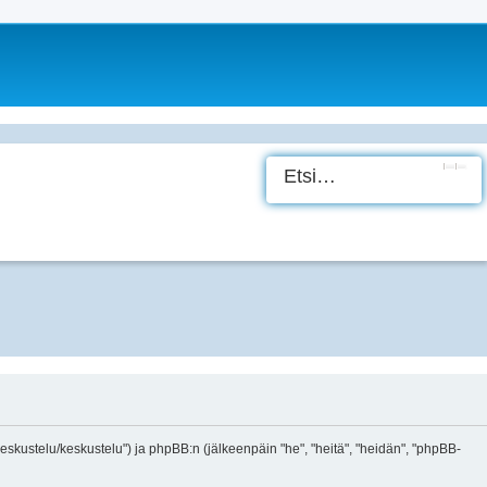
Etsi
Tark
i/keskustelu/keskustelu") ja phpBB:n (jälkeenpäin "he", "heitä", "heidän", "phpBB-