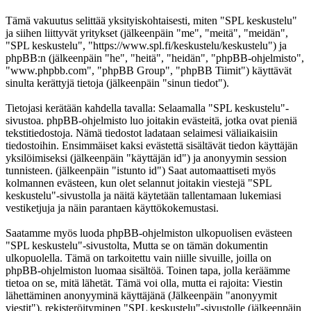
Tämä vakuutus selittää yksityiskohtaisesti, miten "SPL keskustelu"
ja siihen liittyvät yritykset (jälkeenpäin "me", "meitä", "meidän",
"SPL keskustelu", "https://www.spl.fi/keskustelu/keskustelu") ja
phpBB:n (jälkeenpäin "he", "heitä", "heidän", "phpBB-ohjelmisto",
"www.phpbb.com", "phpBB Group", "phpBB Tiimit") käyttävät
sinulta kerättyjä tietoja (jälkeenpäin "sinun tiedot").
Tietojasi kerätään kahdella tavalla: Selaamalla "SPL keskustelu"-
sivustoa. phpBB-ohjelmisto luo joitakin evästeitä, jotka ovat pieniä
tekstitiedostoja. Nämä tiedostot ladataan selaimesi väliaikaisiin
tiedostoihin. Ensimmäiset kaksi evästettä sisältävät tiedon käyttäjän
yksilöimiseksi (jälkeenpäin "käyttäjän id") ja anonyymin session
tunnisteen. (jälkeenpäin "istunto id") Saat automaattiseti myös
kolmannen evästeen, kun olet selannut joitakin viestejä "SPL
keskustelu"-sivustolla ja näitä käytetään tallentamaan lukemiasi
vestiketjuja ja näin parantaen käyttökokemustasi.
Saatamme myös luoda phpBB-ohjelmiston ulkopuolisen evästeen
"SPL keskustelu"-sivustolta, Mutta se on tämän dokumentin
ulkopuolella. Tämä on tarkoitettu vain niille sivuille, joilla on
phpBB-ohjelmiston luomaa sisältöä. Toinen tapa, jolla keräämme
tietoa on se, mitä lähetät. Tämä voi olla, mutta ei rajoita: Viestin
lähettäminen anonyyminä käyttäjänä (Jälkeenpäin "anonyymit
viestit"), rekisteröityminen "SPL keskustelu"-sivustolle (jälkeenpäin