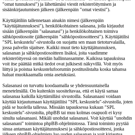
"omat tunnuksesi") ja lähettämäsi viestit rekisteröitymisen ja
sisäänkirjautumisen jälkeen (jälkeenpäin "omat viestisi").
Käyttäjätiliin tallennetaan ainakin nimesi (jälkeenpäin
"käyttäjätunnuksesi"), henkilökohtainen salasana, jolla kirjaudut
sisään (jälkeenpäin "salasanasi") ja henkilökohtainen toimiva
sähköpostiosoite (jälkeenpäin "sähköpostiosoitteesi"). Käyttäjätilisi
"SPL keskustelu"-sivustolla on suojattu sen maan tietoturvalailla,
jossa palvelin sijaitsee. Kaikki muut tieto käyttäjätunnuksen,
salasanan ja sähköpostiosoitteen lisäksi, joita vaadimme
rekisteröityessä on meidän hallinnassamme. Kaikissa tapauksissa
voit itse päättää mitkä tiedot ovat julkisesti näkyvillä. Voit myös
liittyä ja poistua keskustelufoorumin postituslistalta koska tahansa
haluat muokkaamalla omia asetuksiasi.
Salasanasi on turvattu koodaamalla se yhdensuuntaisella
menetelmällä. On kuitenkin suositeltavaa, että et käytä samaa
salasanaa kaikilla käyttämilläsi sivustoilla. Salasanaasi voidaan
käyttää kirjautumaan käyttäjätiliisi "SPL keskustelu"-sivustolla, joten
pidä se huolella tallessa. Missään tapauksessa kukaan "SPL
keskustelu"-sivustolta, phpBB tai muu kolmas osapuoli ei kysy
sinulta salasanaasi. Mikäli unohdat salasanasi. Voit käyttää "unohdin
salasanani" toimintoa phpBB-ohjelmistossa. Tämä toiminto pyytää
sinua antamaan käyttäjätunnuksesi ja sähköpostiosoitteesi, jonka
jälkeen phpBB-ohjelmisto luo uuden salasanan ja voit kirjautua