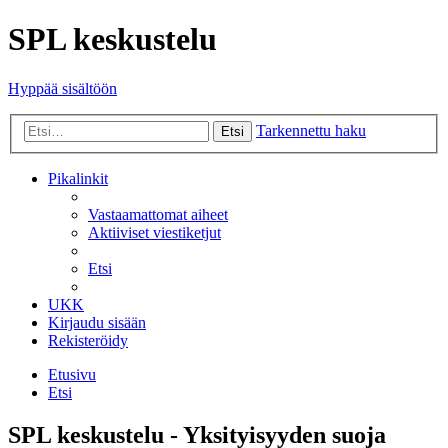
SPL keskustelu
Hyppää sisältöön
Tarkennettu haku
Etsi
Pikalinkit
Vastaamattomat aiheet
Aktiiviset viestiketjut
Etsi
UKK
Kirjaudu sisään
Rekisteröidy
Etusivu
Etsi
SPL keskustelu - Yksityisyyden suoja