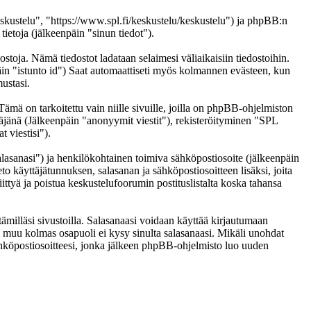
eskustelu", "https://www.spl.fi/keskustelu/keskustelu") ja phpBB:n
etoja (jälkeenpäin "sinun tiedot").
ostoja. Nämä tiedostot ladataan selaimesi väliaikaisiin tiedostoihin.
päin "istunto id") Saat automaattiseti myös kolmannen evästeen, kun
ustasi.
 on tarkoitettu vain niille sivuille, joilla on phpBB-ohjelmiston
täjänä (Jälkeenpäin "anonyymit viestit"), rekisteröityminen "SPL
 viestisi").
salasanasi") ja henkilökohtainen toimiva sähköpostiosoite (jälkeenpäin
eto käyttäjätunnuksen, salasanan ja sähköpostiosoitteen lisäksi, joita
ittyä ja poistua keskustelufoorumin postituslistalta koska tahansa
ämilläsi sivustoilla. Salasanaasi voidaan käyttää kirjautumaan
ai muu kolmas osapuoli ei kysy sinulta salasanaasi. Mikäli unohdat
hköpostiosoitteesi, jonka jälkeen phpBB-ohjelmisto luo uuden