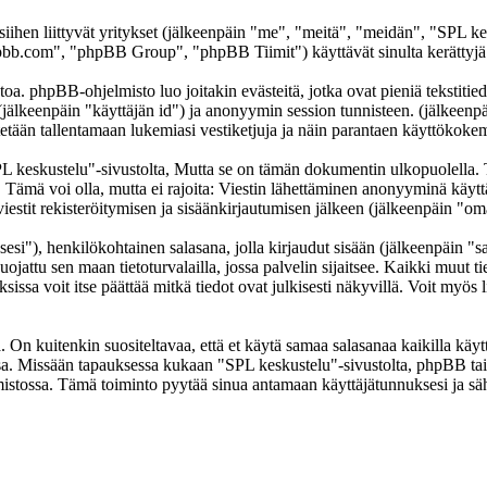
 siihen liittyvät yritykset (jälkeenpäin "me", "meitä", "meidän", "SPL k
b.com", "phpBB Group", "phpBB Tiimit") käyttävät sinulta kerättyjä ti
oa. phpBB-ohjelmisto luo joitakin evästeitä, jotka ovat pieniä tekstitied
 (jälkeenpäin "käyttäjän id") ja anonyymin session tunnisteen. (jälkeen
ytetään tallentamaan lukemiasi vestiketjuja ja näin parantaen käyttökokem
skustelu"-sivustolta, Mutta se on tämän dokumentin ulkopuolella. Tämä
t. Tämä voi olla, mutta ei rajoita: Viestin lähettäminen anonyyminä käyt
iestit rekisteröitymisen ja sisäänkirjautumisen jälkeen (jälkeenpäin "omat
sesi"), henkilökohtainen salasana, jolla kirjaudut sisään (jälkeenpäin "
uojattu sen maan tietoturvalailla, jossa palvelin sijaitsee. Kaikki muut ti
a voit itse päättää mitkä tiedot ovat julkisesti näkyvillä. Voit myös li
On kuitenkin suositeltavaa, että et käytä samaa salasanaa kaikilla käytt
llessa. Missään tapauksessa kukaan "SPL keskustelu"-sivustolta, phpBB t
mistossa. Tämä toiminto pyytää sinua antamaan käyttäjätunnuksesi ja sä