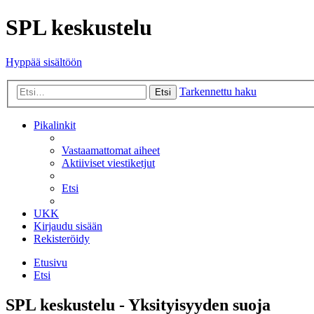
SPL keskustelu
Hyppää sisältöön
Tarkennettu haku
Etsi
Pikalinkit
Vastaamattomat aiheet
Aktiiviset viestiketjut
Etsi
UKK
Kirjaudu sisään
Rekisteröidy
Etusivu
Etsi
SPL keskustelu - Yksityisyyden suoja