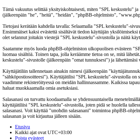
Tämä vakuutus selittää yksityiskohtaisesti, miten "SPL keskustelu" ja
(jälkeenpäin "he", "heitä", "heidän", "phpBB-ohjelmisto", "www.phpb
Tietojasi kerätään kahdella tavalla: Selaamalla "SPL keskustelu"-sivust
Ensimmäiset kaksi evästettä sisältävät tiedon käyttäjän yksilöimiseksi
olet selannut joitakin viestejä "SPL keskustelu"-sivustolla ja näitä kä
Saatamme myös luoda phpBB-ohjelmiston ulkopuolisen evästeen "SPL ke
luomaa sisältöä. Toinen tapa, jolla keräämme tietoa on se, mitä lähetä
keskustelu"-sivustolle (jälkeenpäin "omat tunnuksesi") ja lähettämäsi v
Käyttäjätiliin tallennetaan ainakin nimesi (jälkeenpäin "käyttäjätunnuk
"sähköpostiosoitteesi"). Käyttäjätilisi "SPL keskustelu"-sivustolla on s
vaadimme rekisteröityessä on meidän hallinnassamme. Kaikissa tapauksiss
haluat muokkaamalla omia asetuksiasi.
Salasanasi on turvattu koodaamalla se yhdensuuntaisella menetelmällä. 
käyttäjätiliisi "SPL keskustelu"-sivustolla, joten pidä se huolella ta
salasanasi. Voit käyttää "unohdin salasanani" toimintoa phpBB-ohjel
salasanan ja voit kirjautua jälleen sisään.
Etusivu
Kaikki ajat ovat
UTC+03:00
Poista evästeet