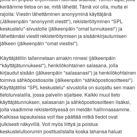
keräämme tietoa on se, mitä lähetät. Tämä voi olla, mutta ei
rajoita: Viestin lähettäminen anonyyminä käyttäjänä
(Jälkeenpäin "anonyymit viestit"), rekisteröityminen "SPL
keskustelu"-sivustolle (jälkeenpäin "omat tunnuksesi") ja
lähettämäsi viestit rekisteröitymisen ja sisäänkirjautumisen
jälkeen (jälkeenpäin "omat viestisi").
Käyttäjätiliin tallennetaan ainakin nimesi (jälkeenpäin
"käyttäjätunnuksesi"), henkilökohtainen salasana, jolla
kirjaudut sisään (jälkeenpäin "salasanasi") ja henkilökohtainen
toimiva sähköpostiosoite (jälkeenpäin "sähköpostiosoitteesi").
Käyttäjätilisi "SPL keskustelu"-sivustolla on suojattu sen maan
tietoturvalailla, jossa palvelin sijaitsee. Kaikki muut tieto
käyttäjätunnuksen, salasanan ja sähköpostiosoitteen lisäksi,
joita vaadimme rekisteröityessä on meidän hallinnassamme.
Kaikissa tapauksissa voit itse päättää mitkä tiedot ovat
julkisesti näkyvillä. Voit myös liittyä ja poistua
keskustelufoorumin postituslistalta koska tahansa haluat