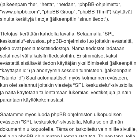
(jälkeenpäin "he", "heitä", "heidän", "phpBB-ohjelmisto",
"www.phpbb.com", "phpBB Group", "phpBB Tiimit") käyttävät
sinulta kerättyjä tietoja (jälkeenpäin "sinun tiedot").
Tietojasi kerätään kahdella tavalla: Selaamalla "SPL
keskustelu"-sivustoa. phpBB-ohjelmisto luo joitakin evästeitä,
jotka ovat pieniä tekstitiedostoja. Nämä tiedostot ladataan
selaimesi väliaikaisiin tiedostoihin. Ensimmäiset kaksi
evästettä sisältävät tiedon käyttäjän yksilöimiseksi (jälkeenpäin
"käyttäjän id") ja anonyymin session tunnisteen. (jälkeenpäin
"istunto id") Saat automaattiseti myös kolmannen evästeen,
kun olet selannut joitakin viestejä "SPL keskustelu"-sivustolla
ja näitä käytetään tallentamaan lukemiasi vestiketjuja ja näin
parantaen käyttökokemustasi.
Saatamme myös luoda phpBB-ohjelmiston ulkopuolisen
evästeen "SPL keskustelu"-sivustolta, Mutta se on tämän
dokumentin ulkopuolella. Tämä on tarkoitettu vain niille sivuille,
joilla on phpBB-ohjelmiston luomaa sisältöä. Toinen tapa, jolla