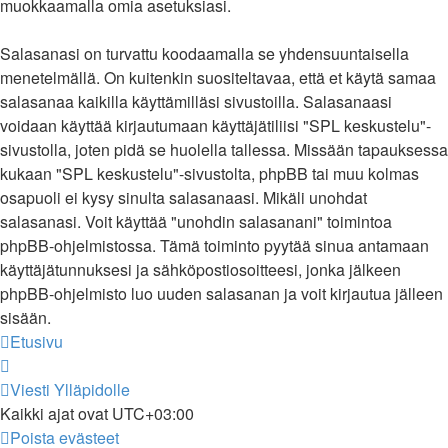
muokkaamalla omia asetuksiasi.
Salasanasi on turvattu koodaamalla se yhdensuuntaisella
menetelmällä. On kuitenkin suositeltavaa, että et käytä samaa
salasanaa kaikilla käyttämilläsi sivustoilla. Salasanaasi
voidaan käyttää kirjautumaan käyttäjätiliisi "SPL keskustelu"-
sivustolla, joten pidä se huolella tallessa. Missään tapauksessa
kukaan "SPL keskustelu"-sivustolta, phpBB tai muu kolmas
osapuoli ei kysy sinulta salasanaasi. Mikäli unohdat
salasanasi. Voit käyttää "unohdin salasanani" toimintoa
phpBB-ohjelmistossa. Tämä toiminto pyytää sinua antamaan
käyttäjätunnuksesi ja sähköpostiosoitteesi, jonka jälkeen
phpBB-ohjelmisto luo uuden salasanan ja voit kirjautua jälleen
sisään.
Etusivu
Viesti Ylläpidolle
Kaikki ajat ovat
UTC+03:00
Poista evästeet