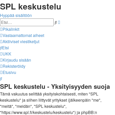
SPL keskustelu
Hyppää sisältöön
Tarkennettu
Etsi
haku
Pikalinkit
Vastaamattomat aiheet
Aktiiviset viestiketjut
Etsi
UKK
Kirjaudu sisään
Rekisteröidy
Etusivu
Etsi
SPL keskustelu - Yksityisyyden suoja
Tämä vakuutus selittää yksityiskohtaisesti, miten "SPL
keskustelu" ja siihen liittyvät yritykset (jälkeenpäin "me",
"meitä", "meidän", "SPL keskustelu",
"https://www.spl.fi/keskustelu/keskustelu") ja phpBB:n