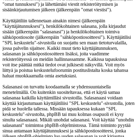
"omat tunnuksesi") ja lähettämäsi viestit rekisteröitymisen ja
sisäänkirjautumisen jälkeen (jälkeenpäin "omat viestisi").
Käyttäjätiliin tallennetaan ainakin nimesi (jälkeenpäin
"käyttäjätunnuksesi"), henkilökohtainen salasana, jolla kirjaudut
sisään (jälkeenpäin "salasanasi") ja henkilökohtainen toimiva
sähköpostiosoite (jälkeenpäin "sähköpostiosoitteesi"). Käyttäjätilisi
"SPL keskustelu"-sivustolla on suojattu sen maan tietoturvalailla,
jossa palvelin sijaitsee. Kaikki muut tieto käyttäjätunnuksen,
salasanan ja sähköpostiosoitteen lisäksi, joita vaadimme
rekisteröityessä on meidän hallinnassamme. Kaikissa tapauksissa
voit itse päättää mitkä tiedot ovat julkisesti näkyvillä. Voit myös
liittyä ja poistua keskustelufoorumin postituslistalta koska tahansa
haluat muokkaamalla omia asetuksiasi.
Salasanasi on turvattu koodaamalla se yhdensuuntaisella
menetelmällä. On kuitenkin suositeltavaa, että et käytä samaa
salasanaa kaikilla käyttämilläsi sivustoilla. Salasanaasi voidaan
käyttää kirjautumaan käyttäjätiliisi "SPL keskustelu"-sivustolla, joten
pidä se huolella tallessa. Missään tapauksessa kukaan "SPL
keskustelu"-sivustolta, phpBB tai muu kolmas osapuoli ei kysy
sinulta salasanaasi. Mikäli unohdat salasanasi. Voit käyttää "unohdin
salasanani" toimintoa phpBB-ohjelmistossa. Tämä toiminto pyytää
sinua antamaan käyttäjätunnuksesi ja sähköpostiosoitteesi, jonka
jälkeen phpBB-ohjelmisto luo uuden salasanan ja voit kirjautua