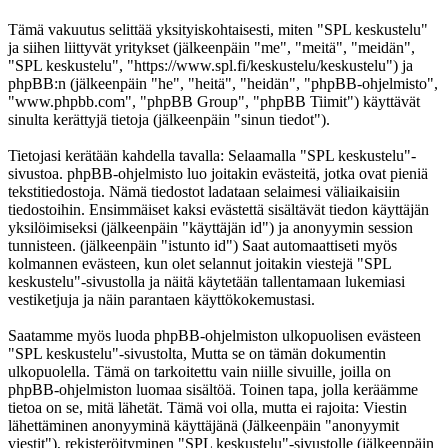
Tämä vakuutus selittää yksityiskohtaisesti, miten "SPL keskustelu"
ja siihen liittyvät yritykset (jälkeenpäin "me", "meitä", "meidän",
"SPL keskustelu", "https://www.spl.fi/keskustelu/keskustelu") ja
phpBB:n (jälkeenpäin "he", "heitä", "heidän", "phpBB-ohjelmisto",
"www.phpbb.com", "phpBB Group", "phpBB Tiimit") käyttävät
sinulta kerättyjä tietoja (jälkeenpäin "sinun tiedot").
Tietojasi kerätään kahdella tavalla: Selaamalla "SPL keskustelu"-
sivustoa. phpBB-ohjelmisto luo joitakin evästeitä, jotka ovat pieniä
tekstitiedostoja. Nämä tiedostot ladataan selaimesi väliaikaisiin
tiedostoihin. Ensimmäiset kaksi evästettä sisältävät tiedon käyttäjän
yksilöimiseksi (jälkeenpäin "käyttäjän id") ja anonyymin session
tunnisteen. (jälkeenpäin "istunto id") Saat automaattiseti myös
kolmannen evästeen, kun olet selannut joitakin viestejä "SPL
keskustelu"-sivustolla ja näitä käytetään tallentamaan lukemiasi
vestiketjuja ja näin parantaen käyttökokemustasi.
Saatamme myös luoda phpBB-ohjelmiston ulkopuolisen evästeen
"SPL keskustelu"-sivustolta, Mutta se on tämän dokumentin
ulkopuolella. Tämä on tarkoitettu vain niille sivuille, joilla on
phpBB-ohjelmiston luomaa sisältöä. Toinen tapa, jolla keräämme
tietoa on se, mitä lähetät. Tämä voi olla, mutta ei rajoita: Viestin
lähettäminen anonyyminä käyttäjänä (Jälkeenpäin "anonyymit
viestit"), rekisteröityminen "SPL keskustelu"-sivustolle (jälkeenpäin