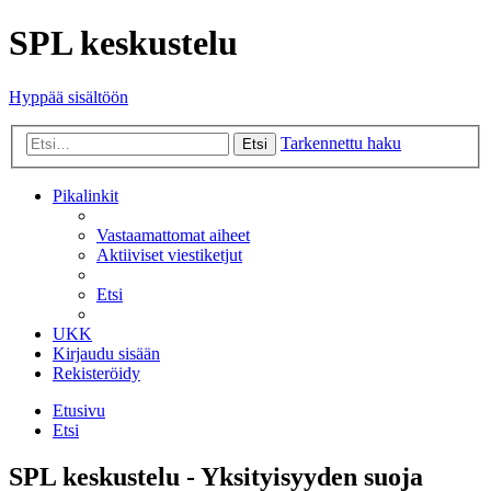
SPL keskustelu
Hyppää sisältöön
Tarkennettu haku
Etsi
Pikalinkit
Vastaamattomat aiheet
Aktiiviset viestiketjut
Etsi
UKK
Kirjaudu sisään
Rekisteröidy
Etusivu
Etsi
SPL keskustelu - Yksityisyyden suoja