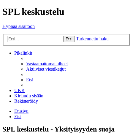
SPL keskustelu
Hyppää sisältöön
Tarkennettu haku
Etsi
Pikalinkit
Vastaamattomat aiheet
Aktiiviset viestiketjut
Etsi
UKK
Kirjaudu sisään
Rekisteröidy
Etusivu
Etsi
SPL keskustelu - Yksityisyyden suoja