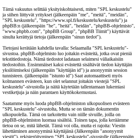
Tämä vakuutus selittää yksityiskohtaisesti, miten "SPL keskustelu"
ja siihen liittyvät yritykset (jälkeenpäin "me", "meitä", "meidän",
"SPL keskustelu", "https://www.spl.fi/keskustelu/keskustelu") ja
phpBB:n (jälkeenpäin "he", "heitä", "heidän", "phpBB-ohjelmisto",
"www.phpbb.com", "phpBB Group", "phpBB Tiimit") käyttävät
sinulta kerättyjä tietoja (jälkeenpäin "sinun tiedot").
Tietojasi kerätään kahdella tavalla: Selaamalla "SPL keskustelu"-
sivustoa. phpBB-ohjelmisto luo joitakin evästeitä, jotka ovat pieniä
tekstitiedostoja. Nämä tiedostot ladataan selaimesi väliaikaisiin
tiedostoihin. Ensimmäiset kaksi evästettä sisältävät tiedon käyttäjän
yksilöimiseksi (jälkeenpäin "käyttäjän id") ja anonyymin session
tunnisteen. (jälkeenpäin "istunto id") Saat automaattiseti myös
kolmannen evästeen, kun olet selannut joitakin viestejä "SPL
keskustelu"-sivustolla ja näitä käytetään tallentamaan lukemiasi
vestiketjuja ja näin parantaen käyttökokemustasi.
Saatamme myös luoda phpBB-ohjelmiston ulkopuolisen evästeen
"SPL keskustelu"-sivustolta, Mutta se on tämän dokumentin
ulkopuolella. Tämä on tarkoitettu vain niille sivuille, joilla on
phpBB-ohjelmiston luomaa sisältöä. Toinen tapa, jolla keräämme
tietoa on se, mitä lähetät. Tämä voi olla, mutta ei rajoita: Viestin
lähettäminen anonyyminä käyttäjänä (Jälkeenpäin "anonyymit
viestit"), rekisteröityminen "SPL keskustelu"-sivustolle (jälkeenpäin