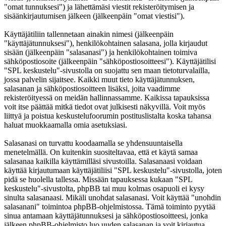
"omat tunnuksesi") ja lähettämäsi viestit rekisteröitymisen ja
sisäänkirjautumisen jälkeen (jälkeenpäin "omat viestisi").
Käyttäjätiliin tallennetaan ainakin nimesi (jälkeenpäin
"käyttäjätunnuksesi"), henkilökohtainen salasana, jolla kirjaudut
sisään (jälkeenpäin "salasanasi") ja henkilökohtainen toimiva
sähköpostiosoite (jälkeenpäin "sähköpostiosoitteesi"). Käyttäjätilisi
"SPL keskustelu"-sivustolla on suojattu sen maan tietoturvalailla,
jossa palvelin sijaitsee. Kaikki muut tieto käyttäjätunnuksen,
salasanan ja sähköpostiosoitteen lisäksi, joita vaadimme
rekisteröityessä on meidän hallinnassamme. Kaikissa tapauksissa
voit itse päättää mitkä tiedot ovat julkisesti näkyvillä. Voit myös
liittyä ja poistua keskustelufoorumin postituslistalta koska tahansa
haluat muokkaamalla omia asetuksiasi.
Salasanasi on turvattu koodaamalla se yhdensuuntaisella
menetelmällä. On kuitenkin suositeltavaa, että et käytä samaa
salasanaa kaikilla käyttämilläsi sivustoilla. Salasanaasi voidaan
käyttää kirjautumaan käyttäjätiliisi "SPL keskustelu"-sivustolla, joten
pidä se huolella tallessa. Missään tapauksessa kukaan "SPL
keskustelu"-sivustolta, phpBB tai muu kolmas osapuoli ei kysy
sinulta salasanaasi. Mikäli unohdat salasanasi. Voit käyttää "unohdin
salasanani" toimintoa phpBB-ohjelmistossa. Tämä toiminto pyytää
sinua antamaan käyttäjätunnuksesi ja sähköpostiosoitteesi, jonka
jälkeen phpBB-ohjelmisto luo uuden salasanan ja voit kirjautua