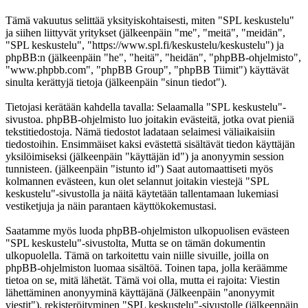
Tämä vakuutus selittää yksityiskohtaisesti, miten "SPL keskustelu"
ja siihen liittyvät yritykset (jälkeenpäin "me", "meitä", "meidän",
"SPL keskustelu", "https://www.spl.fi/keskustelu/keskustelu") ja
phpBB:n (jälkeenpäin "he", "heitä", "heidän", "phpBB-ohjelmisto",
"www.phpbb.com", "phpBB Group", "phpBB Tiimit") käyttävät
sinulta kerättyjä tietoja (jälkeenpäin "sinun tiedot").
Tietojasi kerätään kahdella tavalla: Selaamalla "SPL keskustelu"-
sivustoa. phpBB-ohjelmisto luo joitakin evästeitä, jotka ovat pieniä
tekstitiedostoja. Nämä tiedostot ladataan selaimesi väliaikaisiin
tiedostoihin. Ensimmäiset kaksi evästettä sisältävät tiedon käyttäjän
yksilöimiseksi (jälkeenpäin "käyttäjän id") ja anonyymin session
tunnisteen. (jälkeenpäin "istunto id") Saat automaattiseti myös
kolmannen evästeen, kun olet selannut joitakin viestejä "SPL
keskustelu"-sivustolla ja näitä käytetään tallentamaan lukemiasi
vestiketjuja ja näin parantaen käyttökokemustasi.
Saatamme myös luoda phpBB-ohjelmiston ulkopuolisen evästeen
"SPL keskustelu"-sivustolta, Mutta se on tämän dokumentin
ulkopuolella. Tämä on tarkoitettu vain niille sivuille, joilla on
phpBB-ohjelmiston luomaa sisältöä. Toinen tapa, jolla keräämme
tietoa on se, mitä lähetät. Tämä voi olla, mutta ei rajoita: Viestin
lähettäminen anonyyminä käyttäjänä (Jälkeenpäin "anonyymit
viestit"), rekisteröityminen "SPL keskustelu"-sivustolle (jälkeenpäin