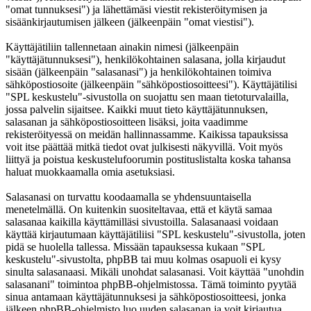
"omat tunnuksesi") ja lähettämäsi viestit rekisteröitymisen ja
sisäänkirjautumisen jälkeen (jälkeenpäin "omat viestisi").
Käyttäjätiliin tallennetaan ainakin nimesi (jälkeenpäin
"käyttäjätunnuksesi"), henkilökohtainen salasana, jolla kirjaudut
sisään (jälkeenpäin "salasanasi") ja henkilökohtainen toimiva
sähköpostiosoite (jälkeenpäin "sähköpostiosoitteesi"). Käyttäjätilisi
"SPL keskustelu"-sivustolla on suojattu sen maan tietoturvalailla,
jossa palvelin sijaitsee. Kaikki muut tieto käyttäjätunnuksen,
salasanan ja sähköpostiosoitteen lisäksi, joita vaadimme
rekisteröityessä on meidän hallinnassamme. Kaikissa tapauksissa
voit itse päättää mitkä tiedot ovat julkisesti näkyvillä. Voit myös
liittyä ja poistua keskustelufoorumin postituslistalta koska tahansa
haluat muokkaamalla omia asetuksiasi.
Salasanasi on turvattu koodaamalla se yhdensuuntaisella
menetelmällä. On kuitenkin suositeltavaa, että et käytä samaa
salasanaa kaikilla käyttämilläsi sivustoilla. Salasanaasi voidaan
käyttää kirjautumaan käyttäjätiliisi "SPL keskustelu"-sivustolla, joten
pidä se huolella tallessa. Missään tapauksessa kukaan "SPL
keskustelu"-sivustolta, phpBB tai muu kolmas osapuoli ei kysy
sinulta salasanaasi. Mikäli unohdat salasanasi. Voit käyttää "unohdin
salasanani" toimintoa phpBB-ohjelmistossa. Tämä toiminto pyytää
sinua antamaan käyttäjätunnuksesi ja sähköpostiosoitteesi, jonka
jälkeen phpBB-ohjelmisto luo uuden salasanan ja voit kirjautua