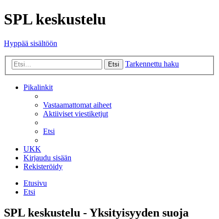
SPL keskustelu
Hyppää sisältöön
Tarkennettu haku
Etsi
Pikalinkit
Vastaamattomat aiheet
Aktiiviset viestiketjut
Etsi
UKK
Kirjaudu sisään
Rekisteröidy
Etusivu
Etsi
SPL keskustelu - Yksityisyyden suoja