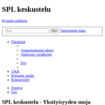
SPL keskustelu
Hyppää sisältöön
Tarkennettu haku
Etsi
Pikalinkit
Vastaamattomat aiheet
Aktiiviset viestiketjut
Etsi
UKK
Kirjaudu sisään
Rekisteröidy
Etusivu
Etsi
SPL keskustelu - Yksityisyyden suoja