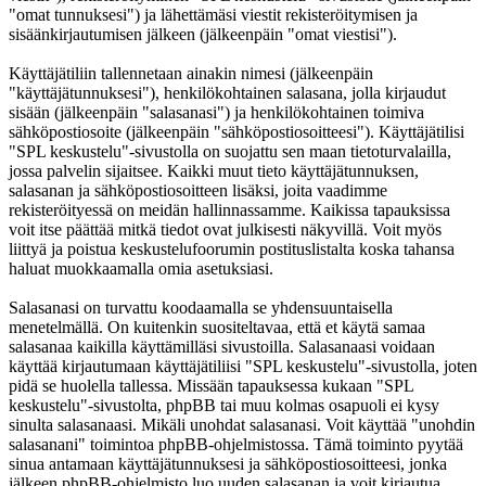
"omat tunnuksesi") ja lähettämäsi viestit rekisteröitymisen ja
sisäänkirjautumisen jälkeen (jälkeenpäin "omat viestisi").
Käyttäjätiliin tallennetaan ainakin nimesi (jälkeenpäin
"käyttäjätunnuksesi"), henkilökohtainen salasana, jolla kirjaudut
sisään (jälkeenpäin "salasanasi") ja henkilökohtainen toimiva
sähköpostiosoite (jälkeenpäin "sähköpostiosoitteesi"). Käyttäjätilisi
"SPL keskustelu"-sivustolla on suojattu sen maan tietoturvalailla,
jossa palvelin sijaitsee. Kaikki muut tieto käyttäjätunnuksen,
salasanan ja sähköpostiosoitteen lisäksi, joita vaadimme
rekisteröityessä on meidän hallinnassamme. Kaikissa tapauksissa
voit itse päättää mitkä tiedot ovat julkisesti näkyvillä. Voit myös
liittyä ja poistua keskustelufoorumin postituslistalta koska tahansa
haluat muokkaamalla omia asetuksiasi.
Salasanasi on turvattu koodaamalla se yhdensuuntaisella
menetelmällä. On kuitenkin suositeltavaa, että et käytä samaa
salasanaa kaikilla käyttämilläsi sivustoilla. Salasanaasi voidaan
käyttää kirjautumaan käyttäjätiliisi "SPL keskustelu"-sivustolla, joten
pidä se huolella tallessa. Missään tapauksessa kukaan "SPL
keskustelu"-sivustolta, phpBB tai muu kolmas osapuoli ei kysy
sinulta salasanaasi. Mikäli unohdat salasanasi. Voit käyttää "unohdin
salasanani" toimintoa phpBB-ohjelmistossa. Tämä toiminto pyytää
sinua antamaan käyttäjätunnuksesi ja sähköpostiosoitteesi, jonka
jälkeen phpBB-ohjelmisto luo uuden salasanan ja voit kirjautua