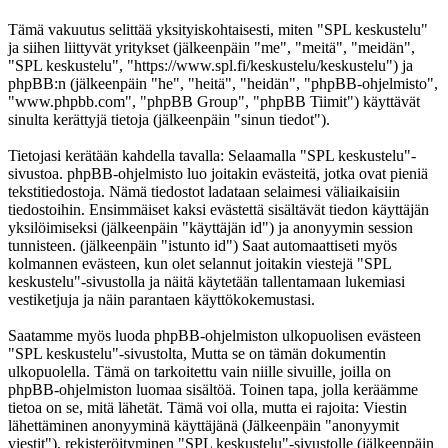
Tämä vakuutus selittää yksityiskohtaisesti, miten "SPL keskustelu"
ja siihen liittyvät yritykset (jälkeenpäin "me", "meitä", "meidän",
"SPL keskustelu", "https://www.spl.fi/keskustelu/keskustelu") ja
phpBB:n (jälkeenpäin "he", "heitä", "heidän", "phpBB-ohjelmisto",
"www.phpbb.com", "phpBB Group", "phpBB Tiimit") käyttävät
sinulta kerättyjä tietoja (jälkeenpäin "sinun tiedot").
Tietojasi kerätään kahdella tavalla: Selaamalla "SPL keskustelu"-
sivustoa. phpBB-ohjelmisto luo joitakin evästeitä, jotka ovat pieniä
tekstitiedostoja. Nämä tiedostot ladataan selaimesi väliaikaisiin
tiedostoihin. Ensimmäiset kaksi evästettä sisältävät tiedon käyttäjän
yksilöimiseksi (jälkeenpäin "käyttäjän id") ja anonyymin session
tunnisteen. (jälkeenpäin "istunto id") Saat automaattiseti myös
kolmannen evästeen, kun olet selannut joitakin viestejä "SPL
keskustelu"-sivustolla ja näitä käytetään tallentamaan lukemiasi
vestiketjuja ja näin parantaen käyttökokemustasi.
Saatamme myös luoda phpBB-ohjelmiston ulkopuolisen evästeen
"SPL keskustelu"-sivustolta, Mutta se on tämän dokumentin
ulkopuolella. Tämä on tarkoitettu vain niille sivuille, joilla on
phpBB-ohjelmiston luomaa sisältöä. Toinen tapa, jolla keräämme
tietoa on se, mitä lähetät. Tämä voi olla, mutta ei rajoita: Viestin
lähettäminen anonyyminä käyttäjänä (Jälkeenpäin "anonyymit
viestit"), rekisteröityminen "SPL keskustelu"-sivustolle (jälkeenpäin