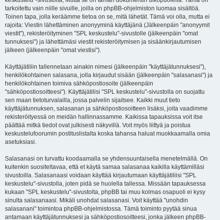
keskustelu"-sivustolta, Mutta se on tämän dokumentin ulkopuolella. Tämä on
tarkoitettu vain niille sivuille, joilla on phpBB-ohjelmiston luomaa sisältöä.
Toinen tapa, jolla keräämme tietoa on se, mitä lähetät. Tämä voi olla, mutta ei
rajoita: Viestin lähettäminen anonyyminä käyttäjänä (Jälkeenpäin "anonyymit
viestit"), rekisteröityminen "SPL keskustelu"-sivustolle (jälkeenpäin "omat
tunnuksesi") ja lähettämäsi viestit rekisteröitymisen ja sisäänkirjautumisen
jälkeen (jälkeenpäin "omat viestisi").
Käyttäjätiliin tallennetaan ainakin nimesi (jälkeenpäin "käyttäjätunnuksesi"),
henkilökohtainen salasana, jolla kirjaudut sisään (jälkeenpäin "salasanasi") ja
henkilökohtainen toimiva sähköpostiosoite (jälkeenpäin
"sähköpostiosoitteesi"). Käyttäjätilisi "SPL keskustelu"-sivustolla on suojattu
sen maan tietoturvalailla, jossa palvelin sijaitsee. Kaikki muut tieto
käyttäjätunnuksen, salasanan ja sähköpostiosoitteen lisäksi, joita vaadimme
rekisteröityessä on meidän hallinnassamme. Kaikissa tapauksissa voit itse
päättää mitkä tiedot ovat julkisesti näkyvillä. Voit myös liittyä ja poistua
keskustelufoorumin postituslistalta koska tahansa haluat muokkaamalla omia
asetuksiasi.
Salasanasi on turvattu koodaamalla se yhdensuuntaisella menetelmällä. On
kuitenkin suositeltavaa, että et käytä samaa salasanaa kaikilla käyttämilläsi
sivustoilla. Salasanaasi voidaan käyttää kirjautumaan käyttäjätiliisi "SPL
keskustelu"-sivustolla, joten pidä se huolella tallessa. Missään tapauksessa
kukaan "SPL keskustelu"-sivustolta, phpBB tai muu kolmas osapuoli ei kysy
sinulta salasanaasi. Mikäli unohdat salasanasi. Voit käyttää "unohdin
salasanani" toimintoa phpBB-ohjelmistossa. Tämä toiminto pyytää sinua
antamaan käyttäjätunnuksesi ja sähköpostiosoitteesi, jonka jälkeen phpBB-