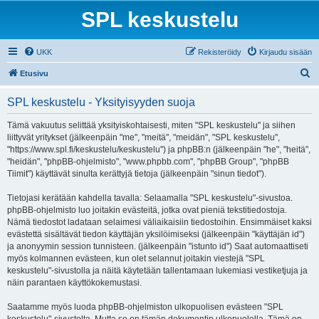
SPL keskustelu
UKK
Rekisteröidy
Kirjaudu sisään
E
Etusivu
t
SPL keskustelu - Yksityisyyden suoja
s
i
Tämä vakuutus selittää yksityiskohtaisesti, miten "SPL keskustelu" ja siihen
liittyvät yritykset (jälkeenpäin "me", "meitä", "meidän", "SPL keskustelu",
"https://www.spl.fi/keskustelu/keskustelu") ja phpBB:n (jälkeenpäin "he", "heitä",
"heidän", "phpBB-ohjelmisto", "www.phpbb.com", "phpBB Group", "phpBB
Tiimit") käyttävät sinulta kerättyjä tietoja (jälkeenpäin "sinun tiedot").
Tietojasi kerätään kahdella tavalla: Selaamalla "SPL keskustelu"-sivustoa.
phpBB-ohjelmisto luo joitakin evästeitä, jotka ovat pieniä tekstitiedostoja.
Nämä tiedostot ladataan selaimesi väliaikaisiin tiedostoihin. Ensimmäiset kaksi
evästettä sisältävät tiedon käyttäjän yksilöimiseksi (jälkeenpäin "käyttäjän id")
ja anonyymin session tunnisteen. (jälkeenpäin "istunto id") Saat automaattiseti
myös kolmannen evästeen, kun olet selannut joitakin viestejä "SPL
keskustelu"-sivustolla ja näitä käytetään tallentamaan lukemiasi vestiketjuja ja
näin parantaen käyttökokemustasi.
Saatamme myös luoda phpBB-ohjelmiston ulkopuolisen evästeen "SPL