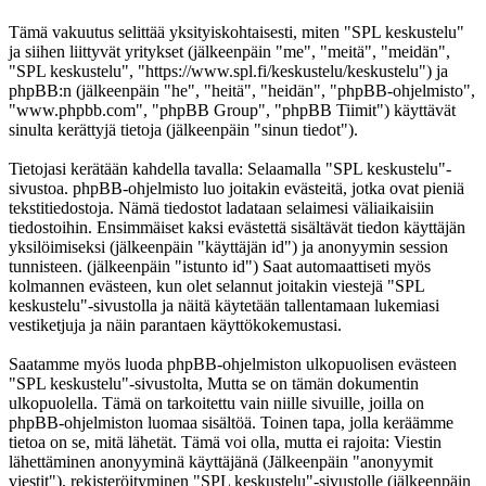
Tämä vakuutus selittää yksityiskohtaisesti, miten "SPL keskustelu"
ja siihen liittyvät yritykset (jälkeenpäin "me", "meitä", "meidän",
"SPL keskustelu", "https://www.spl.fi/keskustelu/keskustelu") ja
phpBB:n (jälkeenpäin "he", "heitä", "heidän", "phpBB-ohjelmisto",
"www.phpbb.com", "phpBB Group", "phpBB Tiimit") käyttävät
sinulta kerättyjä tietoja (jälkeenpäin "sinun tiedot").
Tietojasi kerätään kahdella tavalla: Selaamalla "SPL keskustelu"-
sivustoa. phpBB-ohjelmisto luo joitakin evästeitä, jotka ovat pieniä
tekstitiedostoja. Nämä tiedostot ladataan selaimesi väliaikaisiin
tiedostoihin. Ensimmäiset kaksi evästettä sisältävät tiedon käyttäjän
yksilöimiseksi (jälkeenpäin "käyttäjän id") ja anonyymin session
tunnisteen. (jälkeenpäin "istunto id") Saat automaattiseti myös
kolmannen evästeen, kun olet selannut joitakin viestejä "SPL
keskustelu"-sivustolla ja näitä käytetään tallentamaan lukemiasi
vestiketjuja ja näin parantaen käyttökokemustasi.
Saatamme myös luoda phpBB-ohjelmiston ulkopuolisen evästeen
"SPL keskustelu"-sivustolta, Mutta se on tämän dokumentin
ulkopuolella. Tämä on tarkoitettu vain niille sivuille, joilla on
phpBB-ohjelmiston luomaa sisältöä. Toinen tapa, jolla keräämme
tietoa on se, mitä lähetät. Tämä voi olla, mutta ei rajoita: Viestin
lähettäminen anonyyminä käyttäjänä (Jälkeenpäin "anonyymit
viestit"), rekisteröityminen "SPL keskustelu"-sivustolle (jälkeenpäin