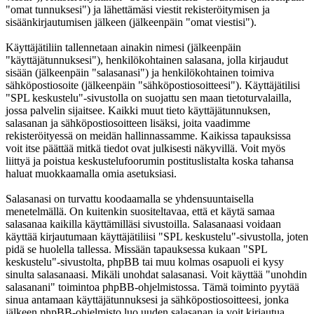
"omat tunnuksesi") ja lähettämäsi viestit rekisteröitymisen ja
sisäänkirjautumisen jälkeen (jälkeenpäin "omat viestisi").
Käyttäjätiliin tallennetaan ainakin nimesi (jälkeenpäin
"käyttäjätunnuksesi"), henkilökohtainen salasana, jolla kirjaudut
sisään (jälkeenpäin "salasanasi") ja henkilökohtainen toimiva
sähköpostiosoite (jälkeenpäin "sähköpostiosoitteesi"). Käyttäjätilisi
"SPL keskustelu"-sivustolla on suojattu sen maan tietoturvalailla,
jossa palvelin sijaitsee. Kaikki muut tieto käyttäjätunnuksen,
salasanan ja sähköpostiosoitteen lisäksi, joita vaadimme
rekisteröityessä on meidän hallinnassamme. Kaikissa tapauksissa
voit itse päättää mitkä tiedot ovat julkisesti näkyvillä. Voit myös
liittyä ja poistua keskustelufoorumin postituslistalta koska tahansa
haluat muokkaamalla omia asetuksiasi.
Salasanasi on turvattu koodaamalla se yhdensuuntaisella
menetelmällä. On kuitenkin suositeltavaa, että et käytä samaa
salasanaa kaikilla käyttämilläsi sivustoilla. Salasanaasi voidaan
käyttää kirjautumaan käyttäjätiliisi "SPL keskustelu"-sivustolla, joten
pidä se huolella tallessa. Missään tapauksessa kukaan "SPL
keskustelu"-sivustolta, phpBB tai muu kolmas osapuoli ei kysy
sinulta salasanaasi. Mikäli unohdat salasanasi. Voit käyttää "unohdin
salasanani" toimintoa phpBB-ohjelmistossa. Tämä toiminto pyytää
sinua antamaan käyttäjätunnuksesi ja sähköpostiosoitteesi, jonka
jälkeen phpBB-ohjelmisto luo uuden salasanan ja voit kirjautua