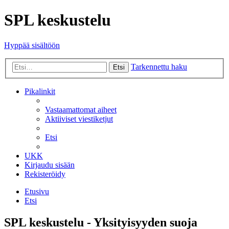
SPL keskustelu
Hyppää sisältöön
Tarkennettu haku
Etsi
Pikalinkit
Vastaamattomat aiheet
Aktiiviset viestiketjut
Etsi
UKK
Kirjaudu sisään
Rekisteröidy
Etusivu
Etsi
SPL keskustelu - Yksityisyyden suoja