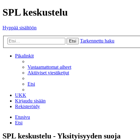
SPL keskustelu
Hyppää sisältöön
Tarkennettu haku
Etsi
Pikalinkit
Vastaamattomat aiheet
Aktiiviset viestiketjut
Etsi
UKK
Kirjaudu sisään
Rekisteröidy
Etusivu
Etsi
SPL keskustelu - Yksityisyyden suoja