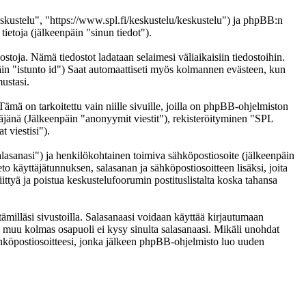
eskustelu", "https://www.spl.fi/keskustelu/keskustelu") ja phpBB:n
etoja (jälkeenpäin "sinun tiedot").
ostoja. Nämä tiedostot ladataan selaimesi väliaikaisiin tiedostoihin.
päin "istunto id") Saat automaattiseti myös kolmannen evästeen, kun
ustasi.
 on tarkoitettu vain niille sivuille, joilla on phpBB-ohjelmiston
täjänä (Jälkeenpäin "anonyymit viestit"), rekisteröityminen "SPL
 viestisi").
salasanasi") ja henkilökohtainen toimiva sähköpostiosoite (jälkeenpäin
eto käyttäjätunnuksen, salasanan ja sähköpostiosoitteen lisäksi, joita
ittyä ja poistua keskustelufoorumin postituslistalta koska tahansa
ämilläsi sivustoilla. Salasanaasi voidaan käyttää kirjautumaan
ai muu kolmas osapuoli ei kysy sinulta salasanaasi. Mikäli unohdat
hköpostiosoitteesi, jonka jälkeen phpBB-ohjelmisto luo uuden