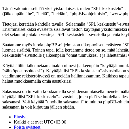
Tämä vakuutus selittää yksityiskohtaisesti, miten "SPL keskustelu" ja
(jälkeenpäin "he", "heitä", "heidän", "phpBB-ohjelmisto", "www.phpb
Tietojasi kerätään kahdella tavalla: Selaamalla "SPL keskustelu"-sivust
Ensimmäiset kaksi evästettä sisältävät tiedon käyttäjän yksilöimiseksi
olet selannut joitakin viestejä "SPL keskustelu"-sivustolla ja näitä kä
Saatamme myös luoda phpBB-ohjelmiston ulkopuolisen evästeen "SPL ke
luomaa sisältöä. Toinen tapa, jolla keräämme tietoa on se, mitä lähetä
keskustelu"-sivustolle (jälkeenpäin "omat tunnuksesi") ja lähettämäsi v
Käyttäjätiliin tallennetaan ainakin nimesi (jälkeenpäin "käyttäjätunnuk
"sähköpostiosoitteesi"). Käyttäjätilisi "SPL keskustelu"-sivustolla on s
vaadimme rekisteröityessä on meidän hallinnassamme. Kaikissa tapauksiss
haluat muokkaamalla omia asetuksiasi.
Salasanasi on turvattu koodaamalla se yhdensuuntaisella menetelmällä. 
käyttäjätiliisi "SPL keskustelu"-sivustolla, joten pidä se huolella ta
salasanasi. Voit käyttää "unohdin salasanani" toimintoa phpBB-ohjel
salasanan ja voit kirjautua jälleen sisään.
Etusivu
Kaikki ajat ovat
UTC+03:00
Poista evästeet