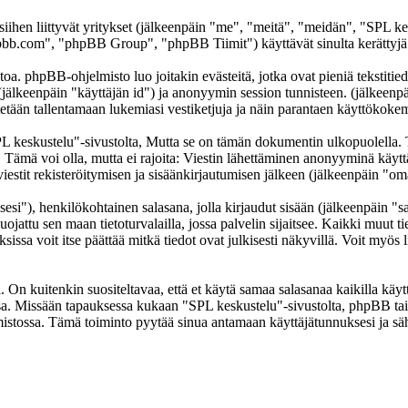
 siihen liittyvät yritykset (jälkeenpäin "me", "meitä", "meidän", "SPL k
b.com", "phpBB Group", "phpBB Tiimit") käyttävät sinulta kerättyjä ti
oa. phpBB-ohjelmisto luo joitakin evästeitä, jotka ovat pieniä tekstitied
 (jälkeenpäin "käyttäjän id") ja anonyymin session tunnisteen. (jälkeen
ytetään tallentamaan lukemiasi vestiketjuja ja näin parantaen käyttökokem
skustelu"-sivustolta, Mutta se on tämän dokumentin ulkopuolella. Tämä
t. Tämä voi olla, mutta ei rajoita: Viestin lähettäminen anonyyminä käyt
iestit rekisteröitymisen ja sisäänkirjautumisen jälkeen (jälkeenpäin "omat
sesi"), henkilökohtainen salasana, jolla kirjaudut sisään (jälkeenpäin "
uojattu sen maan tietoturvalailla, jossa palvelin sijaitsee. Kaikki muut ti
a voit itse päättää mitkä tiedot ovat julkisesti näkyvillä. Voit myös li
On kuitenkin suositeltavaa, että et käytä samaa salasanaa kaikilla käytt
llessa. Missään tapauksessa kukaan "SPL keskustelu"-sivustolta, phpBB t
mistossa. Tämä toiminto pyytää sinua antamaan käyttäjätunnuksesi ja sä