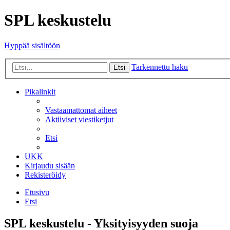
SPL keskustelu
Hyppää sisältöön
Tarkennettu haku
Etsi
Pikalinkit
Vastaamattomat aiheet
Aktiiviset viestiketjut
Etsi
UKK
Kirjaudu sisään
Rekisteröidy
Etusivu
Etsi
SPL keskustelu - Yksityisyyden suoja