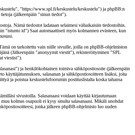
eskustelu", "https://www.spl.fi/keskustelu/keskustelu") ja phpBB:n
etoja (jälkeenpäin "sinun tiedot").
ostoja. Nämä tiedostot ladataan selaimesi väliaikaisiin tiedostoihin.
päin "istunto id") Saat automaattiseti myös kolmannen evästeen, kun
ustasi.
 on tarkoitettu vain niille sivuille, joilla on phpBB-ohjelmiston
täjänä (Jälkeenpäin "anonyymit viestit"), rekisteröityminen "SPL
 viestisi").
salasanasi") ja henkilökohtainen toimiva sähköpostiosoite (jälkeenpäin
eto käyttäjätunnuksen, salasanan ja sähköpostiosoitteen lisäksi, joita
ittyä ja poistua keskustelufoorumin postituslistalta koska tahansa
ämilläsi sivustoilla. Salasanaasi voidaan käyttää kirjautumaan
ai muu kolmas osapuoli ei kysy sinulta salasanaasi. Mikäli unohdat
hköpostiosoitteesi, jonka jälkeen phpBB-ohjelmisto luo uuden