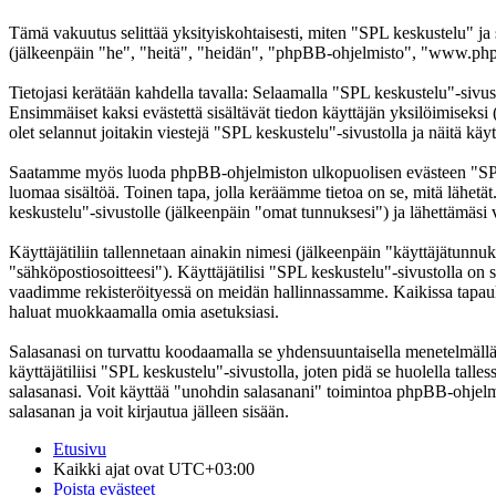
Tämä vakuutus selittää yksityiskohtaisesti, miten "SPL keskustelu" ja
(jälkeenpäin "he", "heitä", "heidän", "phpBB-ohjelmisto", "www.phpb
Tietojasi kerätään kahdella tavalla: Selaamalla "SPL keskustelu"-sivust
Ensimmäiset kaksi evästettä sisältävät tiedon käyttäjän yksilöimiseksi
olet selannut joitakin viestejä "SPL keskustelu"-sivustolla ja näitä kä
Saatamme myös luoda phpBB-ohjelmiston ulkopuolisen evästeen "SPL ke
luomaa sisältöä. Toinen tapa, jolla keräämme tietoa on se, mitä lähetä
keskustelu"-sivustolle (jälkeenpäin "omat tunnuksesi") ja lähettämäsi v
Käyttäjätiliin tallennetaan ainakin nimesi (jälkeenpäin "käyttäjätunnuk
"sähköpostiosoitteesi"). Käyttäjätilisi "SPL keskustelu"-sivustolla on s
vaadimme rekisteröityessä on meidän hallinnassamme. Kaikissa tapauksiss
haluat muokkaamalla omia asetuksiasi.
Salasanasi on turvattu koodaamalla se yhdensuuntaisella menetelmällä. 
käyttäjätiliisi "SPL keskustelu"-sivustolla, joten pidä se huolella ta
salasanasi. Voit käyttää "unohdin salasanani" toimintoa phpBB-ohjel
salasanan ja voit kirjautua jälleen sisään.
Etusivu
Kaikki ajat ovat
UTC+03:00
Poista evästeet