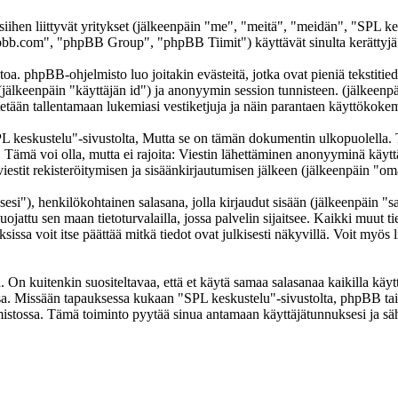
 siihen liittyvät yritykset (jälkeenpäin "me", "meitä", "meidän", "SPL k
b.com", "phpBB Group", "phpBB Tiimit") käyttävät sinulta kerättyjä ti
oa. phpBB-ohjelmisto luo joitakin evästeitä, jotka ovat pieniä tekstitied
 (jälkeenpäin "käyttäjän id") ja anonyymin session tunnisteen. (jälkeen
ytetään tallentamaan lukemiasi vestiketjuja ja näin parantaen käyttökokem
skustelu"-sivustolta, Mutta se on tämän dokumentin ulkopuolella. Tämä
t. Tämä voi olla, mutta ei rajoita: Viestin lähettäminen anonyyminä käyt
iestit rekisteröitymisen ja sisäänkirjautumisen jälkeen (jälkeenpäin "omat
sesi"), henkilökohtainen salasana, jolla kirjaudut sisään (jälkeenpäin "
uojattu sen maan tietoturvalailla, jossa palvelin sijaitsee. Kaikki muut ti
a voit itse päättää mitkä tiedot ovat julkisesti näkyvillä. Voit myös li
On kuitenkin suositeltavaa, että et käytä samaa salasanaa kaikilla käytt
llessa. Missään tapauksessa kukaan "SPL keskustelu"-sivustolta, phpBB t
mistossa. Tämä toiminto pyytää sinua antamaan käyttäjätunnuksesi ja sä