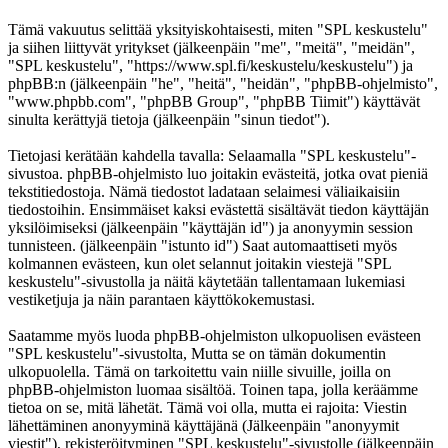
Tämä vakuutus selittää yksityiskohtaisesti, miten "SPL keskustelu"
ja siihen liittyvät yritykset (jälkeenpäin "me", "meitä", "meidän",
"SPL keskustelu", "https://www.spl.fi/keskustelu/keskustelu") ja
phpBB:n (jälkeenpäin "he", "heitä", "heidän", "phpBB-ohjelmisto",
"www.phpbb.com", "phpBB Group", "phpBB Tiimit") käyttävät
sinulta kerättyjä tietoja (jälkeenpäin "sinun tiedot").
Tietojasi kerätään kahdella tavalla: Selaamalla "SPL keskustelu"-
sivustoa. phpBB-ohjelmisto luo joitakin evästeitä, jotka ovat pieniä
tekstitiedostoja. Nämä tiedostot ladataan selaimesi väliaikaisiin
tiedostoihin. Ensimmäiset kaksi evästettä sisältävät tiedon käyttäjän
yksilöimiseksi (jälkeenpäin "käyttäjän id") ja anonyymin session
tunnisteen. (jälkeenpäin "istunto id") Saat automaattiseti myös
kolmannen evästeen, kun olet selannut joitakin viestejä "SPL
keskustelu"-sivustolla ja näitä käytetään tallentamaan lukemiasi
vestiketjuja ja näin parantaen käyttökokemustasi.
Saatamme myös luoda phpBB-ohjelmiston ulkopuolisen evästeen
"SPL keskustelu"-sivustolta, Mutta se on tämän dokumentin
ulkopuolella. Tämä on tarkoitettu vain niille sivuille, joilla on
phpBB-ohjelmiston luomaa sisältöä. Toinen tapa, jolla keräämme
tietoa on se, mitä lähetät. Tämä voi olla, mutta ei rajoita: Viestin
lähettäminen anonyyminä käyttäjänä (Jälkeenpäin "anonyymit
viestit"), rekisteröityminen "SPL keskustelu"-sivustolle (jälkeenpäin