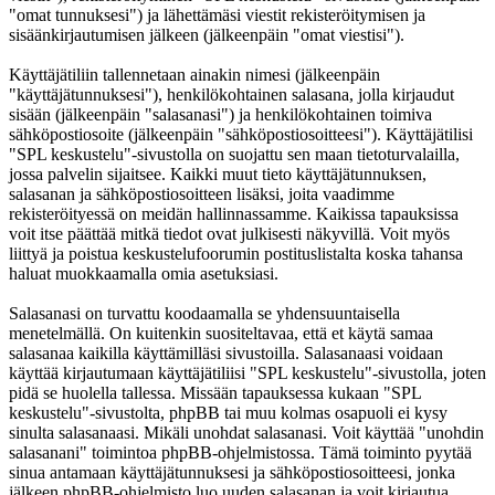
"omat tunnuksesi") ja lähettämäsi viestit rekisteröitymisen ja
sisäänkirjautumisen jälkeen (jälkeenpäin "omat viestisi").
Käyttäjätiliin tallennetaan ainakin nimesi (jälkeenpäin
"käyttäjätunnuksesi"), henkilökohtainen salasana, jolla kirjaudut
sisään (jälkeenpäin "salasanasi") ja henkilökohtainen toimiva
sähköpostiosoite (jälkeenpäin "sähköpostiosoitteesi"). Käyttäjätilisi
"SPL keskustelu"-sivustolla on suojattu sen maan tietoturvalailla,
jossa palvelin sijaitsee. Kaikki muut tieto käyttäjätunnuksen,
salasanan ja sähköpostiosoitteen lisäksi, joita vaadimme
rekisteröityessä on meidän hallinnassamme. Kaikissa tapauksissa
voit itse päättää mitkä tiedot ovat julkisesti näkyvillä. Voit myös
liittyä ja poistua keskustelufoorumin postituslistalta koska tahansa
haluat muokkaamalla omia asetuksiasi.
Salasanasi on turvattu koodaamalla se yhdensuuntaisella
menetelmällä. On kuitenkin suositeltavaa, että et käytä samaa
salasanaa kaikilla käyttämilläsi sivustoilla. Salasanaasi voidaan
käyttää kirjautumaan käyttäjätiliisi "SPL keskustelu"-sivustolla, joten
pidä se huolella tallessa. Missään tapauksessa kukaan "SPL
keskustelu"-sivustolta, phpBB tai muu kolmas osapuoli ei kysy
sinulta salasanaasi. Mikäli unohdat salasanasi. Voit käyttää "unohdin
salasanani" toimintoa phpBB-ohjelmistossa. Tämä toiminto pyytää
sinua antamaan käyttäjätunnuksesi ja sähköpostiosoitteesi, jonka
jälkeen phpBB-ohjelmisto luo uuden salasanan ja voit kirjautua