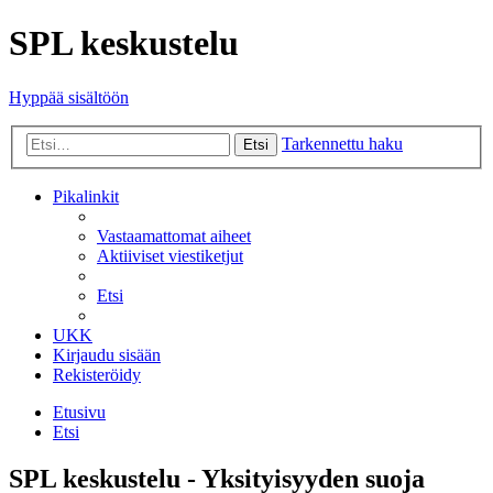
SPL keskustelu
Hyppää sisältöön
Tarkennettu haku
Etsi
Pikalinkit
Vastaamattomat aiheet
Aktiiviset viestiketjut
Etsi
UKK
Kirjaudu sisään
Rekisteröidy
Etusivu
Etsi
SPL keskustelu - Yksityisyyden suoja