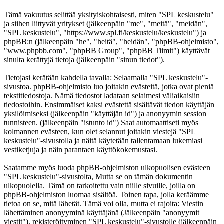
Tämä vakuutus selittää yksityiskohtaisesti, miten "SPL keskustelu"
ja siihen liittyvät yritykset (jälkeenpäin "me", "meitä", "meidän",
"SPL keskustelu", "https://www.spl.fi/keskustelu/keskustelu") ja
phpBB:n (jälkeenpäin "he", "heitä", "heidän", "phpBB-ohjelmisto",
"www.phpbb.com", "phpBB Group", "phpBB Tiimit") käyttävät
sinulta kerättyjä tietoja (jälkeenpäin "sinun tiedot").
Tietojasi kerätään kahdella tavalla: Selaamalla "SPL keskustelu"-
sivustoa. phpBB-ohjelmisto luo joitakin evästeitä, jotka ovat pieniä
tekstitiedostoja. Nämä tiedostot ladataan selaimesi väliaikaisiin
tiedostoihin. Ensimmäiset kaksi evästettä sisältävät tiedon käyttäjän
yksilöimiseksi (jälkeenpäin "käyttäjän id") ja anonyymin session
tunnisteen. (jälkeenpäin "istunto id") Saat automaattiseti myös
kolmannen evästeen, kun olet selannut joitakin viestejä "SPL
keskustelu"-sivustolla ja näitä käytetään tallentamaan lukemiasi
vestiketjuja ja näin parantaen käyttökokemustasi.
Saatamme myös luoda phpBB-ohjelmiston ulkopuolisen evästeen
"SPL keskustelu"-sivustolta, Mutta se on tämän dokumentin
ulkopuolella. Tämä on tarkoitettu vain niille sivuille, joilla on
phpBB-ohjelmiston luomaa sisältöä. Toinen tapa, jolla keräämme
tietoa on se, mitä lähetät. Tämä voi olla, mutta ei rajoita: Viestin
lähettäminen anonyyminä käyttäjänä (Jälkeenpäin "anonyymit
viestit"), rekisteröityminen "SPL keskustelu"-sivustolle (jälkeenpäin