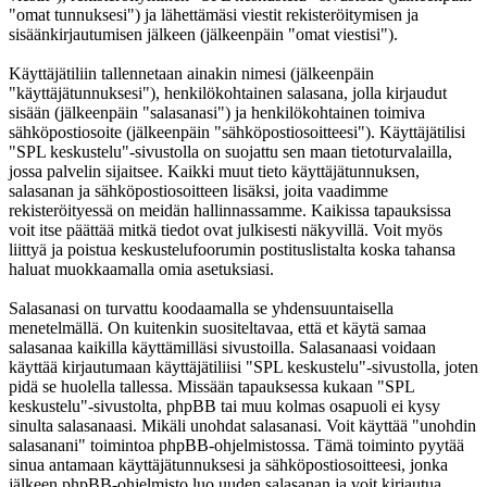
"omat tunnuksesi") ja lähettämäsi viestit rekisteröitymisen ja
sisäänkirjautumisen jälkeen (jälkeenpäin "omat viestisi").
Käyttäjätiliin tallennetaan ainakin nimesi (jälkeenpäin
"käyttäjätunnuksesi"), henkilökohtainen salasana, jolla kirjaudut
sisään (jälkeenpäin "salasanasi") ja henkilökohtainen toimiva
sähköpostiosoite (jälkeenpäin "sähköpostiosoitteesi"). Käyttäjätilisi
"SPL keskustelu"-sivustolla on suojattu sen maan tietoturvalailla,
jossa palvelin sijaitsee. Kaikki muut tieto käyttäjätunnuksen,
salasanan ja sähköpostiosoitteen lisäksi, joita vaadimme
rekisteröityessä on meidän hallinnassamme. Kaikissa tapauksissa
voit itse päättää mitkä tiedot ovat julkisesti näkyvillä. Voit myös
liittyä ja poistua keskustelufoorumin postituslistalta koska tahansa
haluat muokkaamalla omia asetuksiasi.
Salasanasi on turvattu koodaamalla se yhdensuuntaisella
menetelmällä. On kuitenkin suositeltavaa, että et käytä samaa
salasanaa kaikilla käyttämilläsi sivustoilla. Salasanaasi voidaan
käyttää kirjautumaan käyttäjätiliisi "SPL keskustelu"-sivustolla, joten
pidä se huolella tallessa. Missään tapauksessa kukaan "SPL
keskustelu"-sivustolta, phpBB tai muu kolmas osapuoli ei kysy
sinulta salasanaasi. Mikäli unohdat salasanasi. Voit käyttää "unohdin
salasanani" toimintoa phpBB-ohjelmistossa. Tämä toiminto pyytää
sinua antamaan käyttäjätunnuksesi ja sähköpostiosoitteesi, jonka
jälkeen phpBB-ohjelmisto luo uuden salasanan ja voit kirjautua