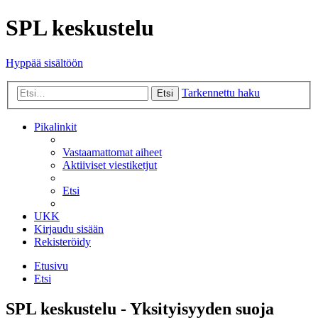
SPL keskustelu
Hyppää sisältöön
Tarkennettu haku
Etsi
Pikalinkit
Vastaamattomat aiheet
Aktiiviset viestiketjut
Etsi
UKK
Kirjaudu sisään
Rekisteröidy
Etusivu
Etsi
SPL keskustelu - Yksityisyyden suoja