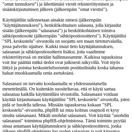
"omat tunnuksesi") ja lähettämäsi viestit rekisteröitymisen ja
sisäänkirjautumisen jälkeen (jälkeenpäin "omat viestisi").
Käyttäjätiliin tallennetaan ainakin nimesi (jälkeenpäin
"käyttäjätunnuksesi"), henkilökohtainen salasana, jolla kirjaudut
sisään (jälkeenpäin "salasanasi") ja henkilökohtainen toimiva
sähköpostiosoite (jälkeenpäin "sähköpostiosoitteesi"). Käyttäjätilisi
"SPL keskustelu"-sivustolla on suojattu sen maan tietoturvalailla,
jossa palvelin sijaitsee. Kaikki muut tieto käyttäjätunnuksen,
salasanan ja sähköpostiosoitteen lisäksi, joita vaadimme
rekisteröityessä on meidän hallinnassamme. Kaikissa tapauksissa
voit itse päättää mitkä tiedot ovat julkisesti näkyvillä. Voit myös
liittyä ja poistua keskustelufoorumin postituslistalta koska tahansa
haluat muokkaamalla omia asetuksiasi.
Salasanasi on turvattu koodaamalla se yhdensuuntaisella
menetelmällä. On kuitenkin suositeltavaa, että et käytä samaa
salasanaa kaikilla käyttämilläsi sivustoilla. Salasanaasi voidaan
käyttää kirjautumaan käyttäjätiliisi "SPL keskustelu"-sivustolla, joten
pidä se huolella tallessa. Missään tapauksessa kukaan "SPL
keskustelu"-sivustolta, phpBB tai muu kolmas osapuoli ei kysy
sinulta salasanaasi. Mikäli unohdat salasanasi. Voit käyttää "unohdin
salasanani" toimintoa phpBB-ohjelmistossa. Tämä toiminto pyytää
sinua antamaan käyttäjätunnuksesi ja sähköpostiosoitteesi, jonka
jälkeen phpBB-ohjelmisto luo uuden salasanan ja voit kirjautua