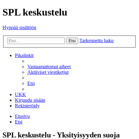
SPL keskustelu
Hyppää sisältöön
Tarkennettu haku
Etsi
Pikalinkit
Vastaamattomat aiheet
Aktiiviset viestiketjut
Etsi
UKK
Kirjaudu sisään
Rekisteröidy
Etusivu
Etsi
SPL keskustelu - Yksityisyyden suoja