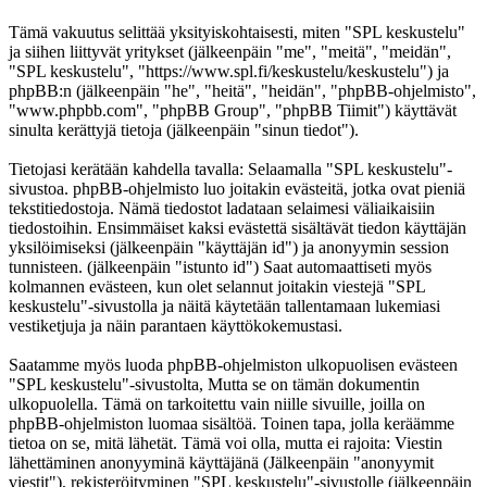
Tämä vakuutus selittää yksityiskohtaisesti, miten "SPL keskustelu"
ja siihen liittyvät yritykset (jälkeenpäin "me", "meitä", "meidän",
"SPL keskustelu", "https://www.spl.fi/keskustelu/keskustelu") ja
phpBB:n (jälkeenpäin "he", "heitä", "heidän", "phpBB-ohjelmisto",
"www.phpbb.com", "phpBB Group", "phpBB Tiimit") käyttävät
sinulta kerättyjä tietoja (jälkeenpäin "sinun tiedot").
Tietojasi kerätään kahdella tavalla: Selaamalla "SPL keskustelu"-
sivustoa. phpBB-ohjelmisto luo joitakin evästeitä, jotka ovat pieniä
tekstitiedostoja. Nämä tiedostot ladataan selaimesi väliaikaisiin
tiedostoihin. Ensimmäiset kaksi evästettä sisältävät tiedon käyttäjän
yksilöimiseksi (jälkeenpäin "käyttäjän id") ja anonyymin session
tunnisteen. (jälkeenpäin "istunto id") Saat automaattiseti myös
kolmannen evästeen, kun olet selannut joitakin viestejä "SPL
keskustelu"-sivustolla ja näitä käytetään tallentamaan lukemiasi
vestiketjuja ja näin parantaen käyttökokemustasi.
Saatamme myös luoda phpBB-ohjelmiston ulkopuolisen evästeen
"SPL keskustelu"-sivustolta, Mutta se on tämän dokumentin
ulkopuolella. Tämä on tarkoitettu vain niille sivuille, joilla on
phpBB-ohjelmiston luomaa sisältöä. Toinen tapa, jolla keräämme
tietoa on se, mitä lähetät. Tämä voi olla, mutta ei rajoita: Viestin
lähettäminen anonyyminä käyttäjänä (Jälkeenpäin "anonyymit
viestit"), rekisteröityminen "SPL keskustelu"-sivustolle (jälkeenpäin