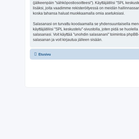
(jälkeenpäin "sähköpostiosoitteesi"). Käyttäjätilisi "SPL keskust
lisäksi, joita vaadimme rekisteröityessä on meidän hallinnassamme
koska tahansa haluat muokkaamalla omia asetuksiasi.
Salasanasi on turvattu koodaamalla se yhdensuuntaisella menete
käyttäjätiliisi "SPL keskustelu"-sivustolla, joten pidä se huol
salasanasi. Voit käyttää "unohdin salasanani" toimintoa phpBB
salasanan ja voit kirjautua jälleen sisään.
Etusivu