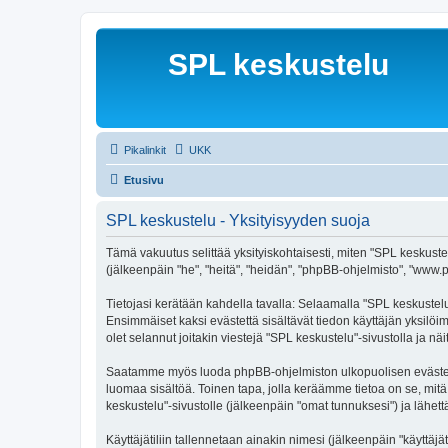
SPL keskustelu
Pikalinkit
UKK
Etusivu
SPL keskustelu - Yksityisyyden suoja
Tämä vakuutus selittää yksityiskohtaisesti, miten "SPL keskustelu
(jälkeenpäin "he", "heitä", "heidän", "phpBB-ohjelmisto", "www.p
Tietojasi kerätään kahdella tavalla: Selaamalla "SPL keskustelu"
Ensimmäiset kaksi evästettä sisältävät tiedon käyttäjän yksilöi
olet selannut joitakin viestejä "SPL keskustelu"-sivustolla ja n
Saatamme myös luoda phpBB-ohjelmiston ulkopuolisen evästeen "
luomaa sisältöä. Toinen tapa, jolla keräämme tietoa on se, mitä 
keskustelu"-sivustolle (jälkeenpäin "omat tunnuksesi") ja lähettä
Käyttäjätiliin tallennetaan ainakin nimesi (jälkeenpäin "käyttä