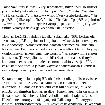
Tämä vakuutus selittää yksityiskohtaisesti, miten "SPL keskustelu"
ja siihen liittyvät yritykset (jälkeenpäin "me", "meitä", "meidän",
"SPL keskustelu", "https://www.spl.fi/keskustelu/keskustelu") ja
phpBB:n (jälkeenpäin "he", "heitä", "heidän", "phpBB-ohjelmisto",
"www.phpbb.com", "phpBB Group", "phpBB Tiimit") käyttävät
sinulta kerättyjä tietoja (jälkeenpäin "sinun tiedot").
Tietojasi kerätään kahdella tavalla: Selaamalla "SPL keskustelu"-
sivustoa. phpBB-ohjelmisto luo joitakin evästeitä, jotka ovat pieniä
tekstitiedostoja. Nämä tiedostot ladataan selaimesi väliaikaisiin
tiedostoihin. Ensimmäiset kaksi evästettä sisältävät tiedon käyttäjän
yksilöimiseksi (jälkeenpäin "käyttäjän id") ja anonyymin session
tunnisteen. (jälkeenpäin "istunto id") Saat automaattiseti myös
kolmannen evästeen, kun olet selannut joitakin viestejä "SPL
keskustelu"-sivustolla ja näitä käytetään tallentamaan lukemiasi
vestiketjuja ja näin parantaen käyttökokemustasi.
Saatamme myös luoda phpBB-ohjelmiston ulkopuolisen evästeen
"SPL keskustelu"-sivustolta, Mutta se on tämän dokumentin
ulkopuolella. Tämä on tarkoitettu vain niille sivuille, joilla on
phpBB-ohjelmiston luomaa sisältöä. Toinen tapa, jolla keräämme
tietoa on se, mitä lähetät. Tämä voi olla, mutta ei rajoita: Viestin
lähettäminen anonyyminä käyttäjänä (Jälkeenpäin "anonyymit
viestit"), rekisteröityminen "SPL keskustelu"-sivustolle (jälkeenpäin