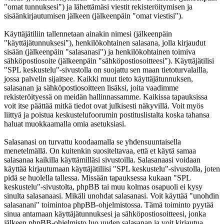
"omat tunnuksesi") ja lähettämäsi viestit rekisteröitymisen ja
sisäänkirjautumisen jälkeen (jälkeenpäin "omat viestisi").
Käyttäjätiliin tallennetaan ainakin nimesi (jälkeenpäin
"käyttäjätunnuksesi"), henkilökohtainen salasana, jolla kirjaudut
sisään (jälkeenpäin "salasanasi") ja henkilökohtainen toimiva
sähköpostiosoite (jälkeenpäin "sähköpostiosoitteesi"). Käyttäjätilisi
"SPL keskustelu"-sivustolla on suojattu sen maan tietoturvalailla,
jossa palvelin sijaitsee. Kaikki muut tieto käyttäjätunnuksen,
salasanan ja sähköpostiosoitteen lisäksi, joita vaadimme
rekisteröityessä on meidän hallinnassamme. Kaikissa tapauksissa
voit itse päättää mitkä tiedot ovat julkisesti näkyvillä. Voit myös
liittyä ja poistua keskustelufoorumin postituslistalta koska tahansa
haluat muokkaamalla omia asetuksiasi.
Salasanasi on turvattu koodaamalla se yhdensuuntaisella
menetelmällä. On kuitenkin suositeltavaa, että et käytä samaa
salasanaa kaikilla käyttämilläsi sivustoilla. Salasanaasi voidaan
käyttää kirjautumaan käyttäjätiliisi "SPL keskustelu"-sivustolla, joten
pidä se huolella tallessa. Missään tapauksessa kukaan "SPL
keskustelu"-sivustolta, phpBB tai muu kolmas osapuoli ei kysy
sinulta salasanaasi. Mikäli unohdat salasanasi. Voit käyttää "unohdin
salasanani" toimintoa phpBB-ohjelmistossa. Tämä toiminto pyytää
sinua antamaan käyttäjätunnuksesi ja sähköpostiosoitteesi, jonka
jälkeen phpBB-ohjelmisto luo uuden salasanan ja voit kirjautua