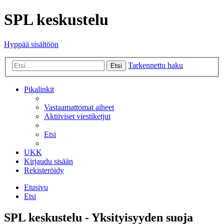
SPL keskustelu
Hyppää sisältöön
Tarkennettu haku
Etsi
Pikalinkit
Vastaamattomat aiheet
Aktiiviset viestiketjut
Etsi
UKK
Kirjaudu sisään
Rekisteröidy
Etusivu
Etsi
SPL keskustelu - Yksityisyyden suoja