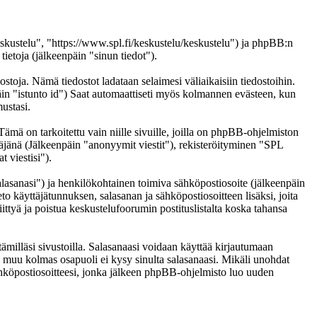
eskustelu", "https://www.spl.fi/keskustelu/keskustelu") ja phpBB:n
etoja (jälkeenpäin "sinun tiedot").
ostoja. Nämä tiedostot ladataan selaimesi väliaikaisiin tiedostoihin.
päin "istunto id") Saat automaattiseti myös kolmannen evästeen, kun
ustasi.
 on tarkoitettu vain niille sivuille, joilla on phpBB-ohjelmiston
täjänä (Jälkeenpäin "anonyymit viestit"), rekisteröityminen "SPL
 viestisi").
salasanasi") ja henkilökohtainen toimiva sähköpostiosoite (jälkeenpäin
eto käyttäjätunnuksen, salasanan ja sähköpostiosoitteen lisäksi, joita
ittyä ja poistua keskustelufoorumin postituslistalta koska tahansa
ämilläsi sivustoilla. Salasanaasi voidaan käyttää kirjautumaan
ai muu kolmas osapuoli ei kysy sinulta salasanaasi. Mikäli unohdat
hköpostiosoitteesi, jonka jälkeen phpBB-ohjelmisto luo uuden