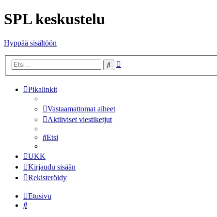
SPL keskustelu
Hyppää sisältöön
Tarkennettu
Etsi
haku
Pikalinkit
Vastaamattomat aiheet
Aktiiviset viestiketjut
Etsi
UKK
Kirjaudu sisään
Rekisteröidy
Etusivu
Etsi