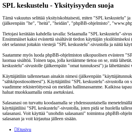
SPL keskustelu - Yksityisyyden suoja
Tämä vakuutus selittää yksityiskohtaisesti, miten "SPL keskustelu" ja
(jälkeenpäin "he", "heitä", "heidän", "phpBB-ohjelmisto", "www.phpb
Tietojasi kerätään kahdella tavalla: Selaamalla "SPL keskustelu"-sivust
Ensimmäiset kaksi evästettä sisältävät tiedon käyttäjän yksilöimiseksi
olet selannut joitakin viestejä "SPL keskustelu"-sivustolla ja näitä kä
Saatamme myös luoda phpBB-ohjelmiston ulkopuolisen evästeen "SPL ke
luomaa sisältöä. Toinen tapa, jolla keräämme tietoa on se, mitä lähetä
keskustelu"-sivustolle (jälkeenpäin "omat tunnuksesi") ja lähettämäsi v
Käyttäjätiliin tallennetaan ainakin nimesi (jälkeenpäin "käyttäjätunnuk
"sähköpostiosoitteesi"). Käyttäjätilisi "SPL keskustelu"-sivustolla on s
vaadimme rekisteröityessä on meidän hallinnassamme. Kaikissa tapauksiss
haluat muokkaamalla omia asetuksiasi.
Salasanasi on turvattu koodaamalla se yhdensuuntaisella menetelmällä. 
käyttäjätiliisi "SPL keskustelu"-sivustolla, joten pidä se huolella ta
salasanasi. Voit käyttää "unohdin salasanani" toimintoa phpBB-ohjel
salasanan ja voit kirjautua jälleen sisään.
Etusivu