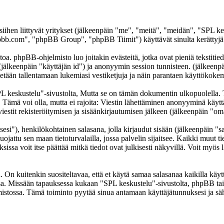
 siihen liittyvät yritykset (jälkeenpäin "me", "meitä", "meidän", "SPL k
b.com", "phpBB Group", "phpBB Tiimit") käyttävät sinulta kerättyjä ti
oa. phpBB-ohjelmisto luo joitakin evästeitä, jotka ovat pieniä tekstitied
 (jälkeenpäin "käyttäjän id") ja anonyymin session tunnisteen. (jälkeen
ytetään tallentamaan lukemiasi vestiketjuja ja näin parantaen käyttökokem
skustelu"-sivustolta, Mutta se on tämän dokumentin ulkopuolella. Tämä
t. Tämä voi olla, mutta ei rajoita: Viestin lähettäminen anonyyminä käyt
iestit rekisteröitymisen ja sisäänkirjautumisen jälkeen (jälkeenpäin "omat
sesi"), henkilökohtainen salasana, jolla kirjaudut sisään (jälkeenpäin "
uojattu sen maan tietoturvalailla, jossa palvelin sijaitsee. Kaikki muut ti
a voit itse päättää mitkä tiedot ovat julkisesti näkyvillä. Voit myös li
On kuitenkin suositeltavaa, että et käytä samaa salasanaa kaikilla käytt
llessa. Missään tapauksessa kukaan "SPL keskustelu"-sivustolta, phpBB t
mistossa. Tämä toiminto pyytää sinua antamaan käyttäjätunnuksesi ja sä