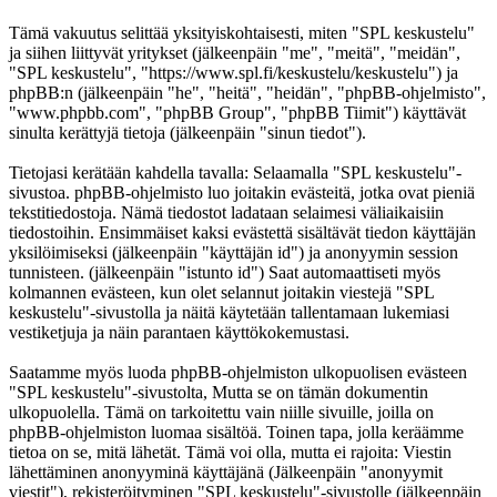
Tämä vakuutus selittää yksityiskohtaisesti, miten "SPL keskustelu"
ja siihen liittyvät yritykset (jälkeenpäin "me", "meitä", "meidän",
"SPL keskustelu", "https://www.spl.fi/keskustelu/keskustelu") ja
phpBB:n (jälkeenpäin "he", "heitä", "heidän", "phpBB-ohjelmisto",
"www.phpbb.com", "phpBB Group", "phpBB Tiimit") käyttävät
sinulta kerättyjä tietoja (jälkeenpäin "sinun tiedot").
Tietojasi kerätään kahdella tavalla: Selaamalla "SPL keskustelu"-
sivustoa. phpBB-ohjelmisto luo joitakin evästeitä, jotka ovat pieniä
tekstitiedostoja. Nämä tiedostot ladataan selaimesi väliaikaisiin
tiedostoihin. Ensimmäiset kaksi evästettä sisältävät tiedon käyttäjän
yksilöimiseksi (jälkeenpäin "käyttäjän id") ja anonyymin session
tunnisteen. (jälkeenpäin "istunto id") Saat automaattiseti myös
kolmannen evästeen, kun olet selannut joitakin viestejä "SPL
keskustelu"-sivustolla ja näitä käytetään tallentamaan lukemiasi
vestiketjuja ja näin parantaen käyttökokemustasi.
Saatamme myös luoda phpBB-ohjelmiston ulkopuolisen evästeen
"SPL keskustelu"-sivustolta, Mutta se on tämän dokumentin
ulkopuolella. Tämä on tarkoitettu vain niille sivuille, joilla on
phpBB-ohjelmiston luomaa sisältöä. Toinen tapa, jolla keräämme
tietoa on se, mitä lähetät. Tämä voi olla, mutta ei rajoita: Viestin
lähettäminen anonyyminä käyttäjänä (Jälkeenpäin "anonyymit
viestit"), rekisteröityminen "SPL keskustelu"-sivustolle (jälkeenpäin