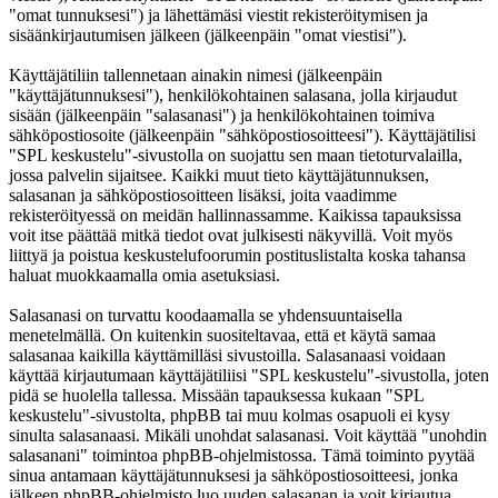
"omat tunnuksesi") ja lähettämäsi viestit rekisteröitymisen ja
sisäänkirjautumisen jälkeen (jälkeenpäin "omat viestisi").
Käyttäjätiliin tallennetaan ainakin nimesi (jälkeenpäin
"käyttäjätunnuksesi"), henkilökohtainen salasana, jolla kirjaudut
sisään (jälkeenpäin "salasanasi") ja henkilökohtainen toimiva
sähköpostiosoite (jälkeenpäin "sähköpostiosoitteesi"). Käyttäjätilisi
"SPL keskustelu"-sivustolla on suojattu sen maan tietoturvalailla,
jossa palvelin sijaitsee. Kaikki muut tieto käyttäjätunnuksen,
salasanan ja sähköpostiosoitteen lisäksi, joita vaadimme
rekisteröityessä on meidän hallinnassamme. Kaikissa tapauksissa
voit itse päättää mitkä tiedot ovat julkisesti näkyvillä. Voit myös
liittyä ja poistua keskustelufoorumin postituslistalta koska tahansa
haluat muokkaamalla omia asetuksiasi.
Salasanasi on turvattu koodaamalla se yhdensuuntaisella
menetelmällä. On kuitenkin suositeltavaa, että et käytä samaa
salasanaa kaikilla käyttämilläsi sivustoilla. Salasanaasi voidaan
käyttää kirjautumaan käyttäjätiliisi "SPL keskustelu"-sivustolla, joten
pidä se huolella tallessa. Missään tapauksessa kukaan "SPL
keskustelu"-sivustolta, phpBB tai muu kolmas osapuoli ei kysy
sinulta salasanaasi. Mikäli unohdat salasanasi. Voit käyttää "unohdin
salasanani" toimintoa phpBB-ohjelmistossa. Tämä toiminto pyytää
sinua antamaan käyttäjätunnuksesi ja sähköpostiosoitteesi, jonka
jälkeen phpBB-ohjelmisto luo uuden salasanan ja voit kirjautua