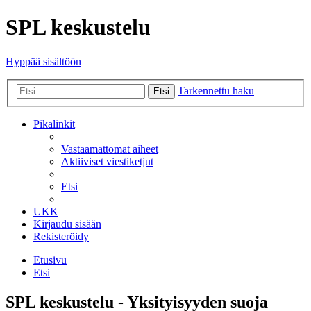
SPL keskustelu
Hyppää sisältöön
Tarkennettu haku
Etsi
Pikalinkit
Vastaamattomat aiheet
Aktiiviset viestiketjut
Etsi
UKK
Kirjaudu sisään
Rekisteröidy
Etusivu
Etsi
SPL keskustelu - Yksityisyyden suoja