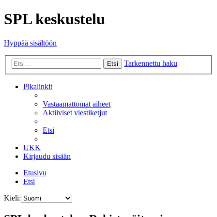
SPL keskustelu
Hyppää sisältöön
Tarkennettu haku
Etsi
Pikalinkit
Vastaamattomat aiheet
Aktiiviset viestiketjut
Etsi
UKK
Kirjaudu sisään
Etusivu
Etsi
Kieli: