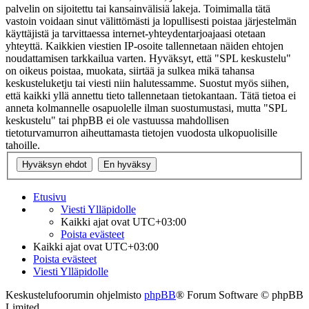
palvelin on sijoitettu tai kansainvälisiä lakeja. Toimimalla tätä
vastoin voidaan sinut välittömästi ja lopullisesti poistaa järjestelmän
käyttäjistä ja tarvittaessa internet-yhteydentarjoajaasi otetaan
yhteyttä. Kaikkien viestien IP-osoite tallennetaan näiden ehtojen
noudattamisen tarkkailua varten. Hyväksyt, että "SPL keskustelu"
on oikeus poistaa, muokata, siirtää ja sulkea mikä tahansa
keskusteluketju tai viesti niin halutessamme. Suostut myös siihen,
että kaikki yllä annettu tieto tallennetaan tietokantaan. Tätä tietoa ei
anneta kolmannelle osapuolelle ilman suostumustasi, mutta "SPL
keskustelu" tai phpBB ei ole vastuussa mahdollisen
tietoturvamurron aiheuttamasta tietojen vuodosta ulkopuolisille
tahoille.
Etusivu
Viesti Ylläpidolle
Kaikki ajat ovat
UTC+03:00
Poista evästeet
Kaikki ajat ovat
UTC+03:00
Poista evästeet
Viesti Ylläpidolle
Keskustelufoorumin ohjelmisto
phpBB
® Forum Software © phpBB
Limited