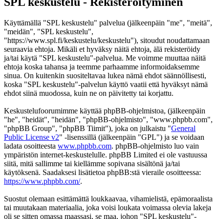
SPL keskustelu - Rekisteröityminen
Käyttämällä "SPL keskustelu" palvelua (jälkeenpäin "me", "meitä",
"meidän", "SPL keskustelu",
"https://www.spl.fi/keskustelu/keskustelu"), sitoudut noudattamaan
seuraavia ehtoja. Mikäli et hyväksy näitä ehtoja, älä rekisteröidy
ja/tai käytä "SPL keskustelu"-palvelua. Me voimme muuttaa näitä
ehtoja koska tahansa ja teemme parhaamme informoidaksemme
sinua. On kuitenkin suositeltavaa lukea nämä ehdot säännöllisesti,
koska "SPL keskustelu"-palvelun käyttö vaatii että hyväksyt nämä
ehdot siinä muodossa, kuin ne on päivitetty tai korjattu.
Keskustelufoorumimme käyttää phpBB-ohjelmistoa, (jälkeenpäin
"he", "heidät", "heidän", "phpBB-ohjelmisto", "www.phpbb.com",
"phpBB Group", "phpBB Tiimit"), joka on julkaistu "
General
Public License v2
" -lisenssillä (jälkeenpäin "GPL") ja se voidaan
ladata osoitteesta
www.phpbb.com
. phpBB-ohjelmisto luo vain
ympäristön internet-keskustelulle. phpBB Limited ei ole vastuussa
siitä, mitä sallimme tai kiellämme sopivana sisältönä ja/tai
käytöksenä. Saadaksesi lisätietoa phpBB:stä vieraile osoitteessa:
https://www.phpbb.com/
.
Suostut olemaan esittämättä loukkaavaa, vihamielistä, epämoraalista
tai muutakaan materiaalia, joka voisi loukata voimassa olevia lakeja
oli se sitten omassa maassasi, se maa, johon "SPL keskustelu"-