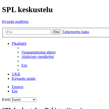
SPL keskustelu
Hyppää sisältöön
Tarkennettu haku
Etsi
Pikalinkit
Vastaamattomat aiheet
Aktiiviset viestiketjut
Etsi
UKK
Kirjaudu sisään
Etusivu
Etsi
Kieli: