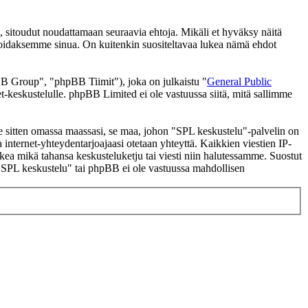
 sitoudut noudattamaan seuraavia ehtoja. Mikäli et hyväksy näitä
moidaksemme sinua. On kuitenkin suositeltavaa lukea nämä ehdot
 Group", "phpBB Tiimit"), joka on julkaistu "
General Public
t-keskustelulle. phpBB Limited ei ole vastuussa siitä, mitä sallimme
 se sitten omassa maassasi, se maa, johon "SPL keskustelu"-palvelin on
ssa internet-yhteydentarjoajaasi otetaan yhteyttä. Kaikkien viestien IP-
lkea mikä tahansa keskusteluketju tai viesti niin halutessamme. Suostut
a "SPL keskustelu" tai phpBB ei ole vastuussa mahdollisen