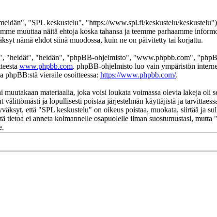
eidän", "SPL keskustelu", "https://www.spl.fi/keskustelu/keskustelu"),
 voimme muuttaa näitä ehtoja koska tahansa ja teemme parhaamme infor
äksyt nämä ehdot siinä muodossa, kuin ne on päivitetty tai korjattu.
", "heidät", "heidän", "phpBB-ohjelmisto", "www.phpbb.com", "phpBB
tteesta
www.phpbb.com
. phpBB-ohjelmisto luo vain ympäristön interne
oa phpBB:stä vieraile osoitteessa:
https://www.phpbb.com/
.
ai muutakaan materiaalia, joka voisi loukata voimassa olevia lakeja oli
t välittömästi ja lopullisesti poistaa järjestelmän käyttäjistä ja tarvittae
väksyt, että "SPL keskustelu" on oikeus poistaa, muokata, siirtää ja su
 Tätä tietoa ei anneta kolmannelle osapuolelle ilman suostumustasi, mutt
e.