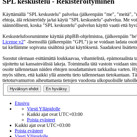
SPL keskustelu - Rekisteröityminen
Käyttämällä "SPL keskustelu" palvelua (jälkeenpäin "me", "meitä", "m
ehtoja, älä rekisteröidy ja/tai käytä "SPL keskustelu"-palvelua. Me
säännöllisesti, koska "SPL keskustelu"-palvelun käyttö vaatii että hyv
Keskustelufoorumimme käyttää phpBB-ohjelmistoa, (jälkeenpäin "he
License v2
" -lisenssillä (jälkeenpäin "GPL") ja se voidaan ladata osoi
tai kiellämme sopivana sisältönä ja/tai käytöksenä. Saadaksesi lisätiet
Suostut olemaan esittämättä loukkaavaa, vihamielistä, epämoraalista t
sijoitettu tai kansainvälisiä lakeja. Toimimalla tätä vastoin voidaan sinu
osoite tallennetaan näiden ehtojen noudattamisen tarkkailua varten. Hy
myös siihen, että kaikki yllä annettu tieto tallennetaan tietokantaan.
tietoturvamurron aiheuttamasta tietojen vuodosta ulkopuolisille tahoill
Etusivu
Viesti Ylläpidolle
Kaikki ajat ovat
UTC+03:00
Poista evästeet
Kaikki ajat ovat
UTC+03:00
Poista evästeet
Viesti Ylläpidolle