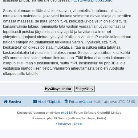
lisätietoa phpBB:stä vieraile osoitteessa:
https://www.phpbb.com/
.
Suostut olemaan esittämättä loukkaavaa, vihamielistä, epämoraalista tai
muutakaan materiaalia, joka voisi loukata voimassa olevia lakeja oli se sitten
omassa maassasi, se maa, johon "SPL keskustelu"-palvelin on sijoitettu tai
kansainvälisiä lakeja. Toimimalla tätä vastoin voidaan sinut välittömästi ja
lopullisesti poistaa järjestelmän käyttäjistä ja tarvittaessa internet-
yhteydentarjoajaasi otetaan yhteyttä. Kaikkien viestien IP-osoite tallennetaan
näiden ehtojen noudattamisen tarkkailua varten. Hyväksyt, että "SPL
keskustelu" on oikeus poistaa, muokata, siirtää ja sulkea mikä tahansa
keskusteluketju tai viesti niin halutessamme. Suostut myös siihen, että kaikki
yllä annettu tieto tallennetaan tietokantaan. Tätä tietoa ei anneta kolmannelle
osapuolelle ilman suostumustasi, mutta "SPL keskustelu" tai phpBB ei ole
vastuussa mahdollisen tietoturvamurron aiheuttamasta tietojen vuodosta
ulkopuolisille tahoille.
Etusivu
Viesti Ylläpidolle
Poista evästeet
Kaikki ajat ovat
UTC+03:00
Keskustelufoorumin ohjelmisto
phpBB
® Forum Software © phpBB Limited
Käännös: phpBB Suomi (lurttinen, harritapio, Pettis)
Yksityisyys
|
Ehdot