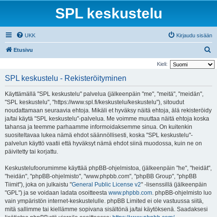
SPL keskustelu
UKK
Kirjaudu sisään
E
Etusivu
t
Kieli:
s
SPL keskustelu - Rekisteröityminen
i
Käyttämällä "SPL keskustelu" palvelua (jälkeenpäin "me", "meitä", "meidän",
"SPL keskustelu", "https://www.spl.fi/keskustelu/keskustelu"), sitoudut
noudattamaan seuraavia ehtoja. Mikäli et hyväksy näitä ehtoja, älä rekisteröidy
ja/tai käytä "SPL keskustelu"-palvelua. Me voimme muuttaa näitä ehtoja koska
tahansa ja teemme parhaamme informoidaksemme sinua. On kuitenkin
suositeltavaa lukea nämä ehdot säännöllisesti, koska "SPL keskustelu"-
palvelun käyttö vaatii että hyväksyt nämä ehdot siinä muodossa, kuin ne on
päivitetty tai korjattu.
Keskustelufoorumimme käyttää phpBB-ohjelmistoa, (jälkeenpäin "he", "heidät",
"heidän", "phpBB-ohjelmisto", "www.phpbb.com", "phpBB Group", "phpBB
Tiimit"), joka on julkaistu "
General Public License v2
" -lisenssillä (jälkeenpäin
"GPL") ja se voidaan ladata osoitteesta
www.phpbb.com
. phpBB-ohjelmisto luo
vain ympäristön internet-keskustelulle. phpBB Limited ei ole vastuussa siitä,
mitä sallimme tai kiellämme sopivana sisältönä ja/tai käytöksenä. Saadaksesi