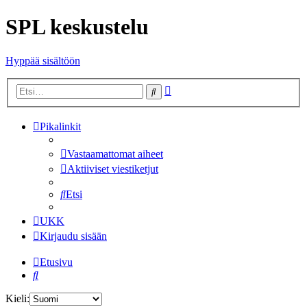
SPL keskustelu
Hyppää sisältöön
Tarkennettu
Etsi
haku
Pikalinkit
Vastaamattomat aiheet
Aktiiviset viestiketjut
Etsi
UKK
Kirjaudu sisään
Etusivu
Etsi
Kieli: