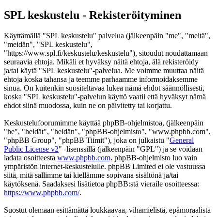
SPL keskustelu - Rekisteröityminen
Käyttämällä "SPL keskustelu" palvelua (jälkeenpäin "me", "meitä",
"meidän", "SPL keskustelu",
"https://www.spl.fi/keskustelu/keskustelu"), sitoudut noudattamaan
seuraavia ehtoja. Mikäli et hyväksy näitä ehtoja, älä rekisteröidy
ja/tai käytä "SPL keskustelu"-palvelua. Me voimme muuttaa näitä
ehtoja koska tahansa ja teemme parhaamme informoidaksemme
sinua. On kuitenkin suositeltavaa lukea nämä ehdot säännöllisesti,
koska "SPL keskustelu"-palvelun käyttö vaatii että hyväksyt nämä
ehdot siinä muodossa, kuin ne on päivitetty tai korjattu.
Keskustelufoorumimme käyttää phpBB-ohjelmistoa, (jälkeenpäin
"he", "heidät", "heidän", "phpBB-ohjelmisto", "www.phpbb.com",
"phpBB Group", "phpBB Tiimit"), joka on julkaistu "
General
Public License v2
" -lisenssillä (jälkeenpäin "GPL") ja se voidaan
ladata osoitteesta
www.phpbb.com
. phpBB-ohjelmisto luo vain
ympäristön internet-keskustelulle. phpBB Limited ei ole vastuussa
siitä, mitä sallimme tai kiellämme sopivana sisältönä ja/tai
käytöksenä. Saadaksesi lisätietoa phpBB:stä vieraile osoitteessa:
https://www.phpbb.com/
.
Suostut olemaan esittämättä loukkaavaa, vihamielistä, epämoraalista