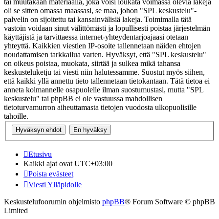
tai muutakaan materiaalia, joka voisi loukata voimassa olevia lakeja
oli se sitten omassa maassasi, se maa, johon "SPL keskustelu"-
palvelin on sijoitettu tai kansainvälisiä lakeja. Toimimalla tätä
vastoin voidaan sinut välittömästi ja lopullisesti poistaa järjestelmän
käyttäjistä ja tarvittaessa internet-yhteydentarjoajaasi otetaan
yhteyttä. Kaikkien viestien IP-osoite tallennetaan näiden ehtojen
noudattamisen tarkkailua varten. Hyväksyt, että "SPL keskustelu"
on oikeus poistaa, muokata, siirtää ja sulkea mikä tahansa
keskusteluketju tai viesti niin halutessamme. Suostut myös siihen,
että kaikki yllä annettu tieto tallennetaan tietokantaan. Tätä tietoa ei
anneta kolmannelle osapuolelle ilman suostumustasi, mutta "SPL
keskustelu" tai phpBB ei ole vastuussa mahdollisen
tietoturvamurron aiheuttamasta tietojen vuodosta ulkopuolisille
tahoille.
Etusivu
Kaikki ajat ovat
UTC+03:00
Poista evästeet
Viesti Ylläpidolle
Keskustelufoorumin ohjelmisto
phpBB
® Forum Software © phpBB
Limited