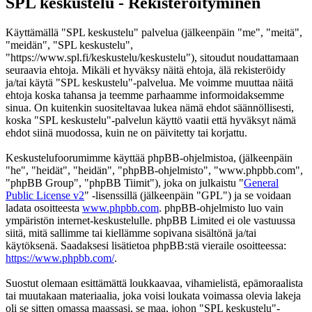
SPL keskustelu - Rekisteröityminen
Käyttämällä "SPL keskustelu" palvelua (jälkeenpäin "me", "meitä",
"meidän", "SPL keskustelu",
"https://www.spl.fi/keskustelu/keskustelu"), sitoudut noudattamaan
seuraavia ehtoja. Mikäli et hyväksy näitä ehtoja, älä rekisteröidy
ja/tai käytä "SPL keskustelu"-palvelua. Me voimme muuttaa näitä
ehtoja koska tahansa ja teemme parhaamme informoidaksemme
sinua. On kuitenkin suositeltavaa lukea nämä ehdot säännöllisesti,
koska "SPL keskustelu"-palvelun käyttö vaatii että hyväksyt nämä
ehdot siinä muodossa, kuin ne on päivitetty tai korjattu.
Keskustelufoorumimme käyttää phpBB-ohjelmistoa, (jälkeenpäin
"he", "heidät", "heidän", "phpBB-ohjelmisto", "www.phpbb.com",
"phpBB Group", "phpBB Tiimit"), joka on julkaistu "
General
Public License v2
" -lisenssillä (jälkeenpäin "GPL") ja se voidaan
ladata osoitteesta
www.phpbb.com
. phpBB-ohjelmisto luo vain
ympäristön internet-keskustelulle. phpBB Limited ei ole vastuussa
siitä, mitä sallimme tai kiellämme sopivana sisältönä ja/tai
käytöksenä. Saadaksesi lisätietoa phpBB:stä vieraile osoitteessa:
https://www.phpbb.com/
.
Suostut olemaan esittämättä loukkaavaa, vihamielistä, epämoraalista
tai muutakaan materiaalia, joka voisi loukata voimassa olevia lakeja
oli se sitten omassa maassasi, se maa, johon "SPL keskustelu"-