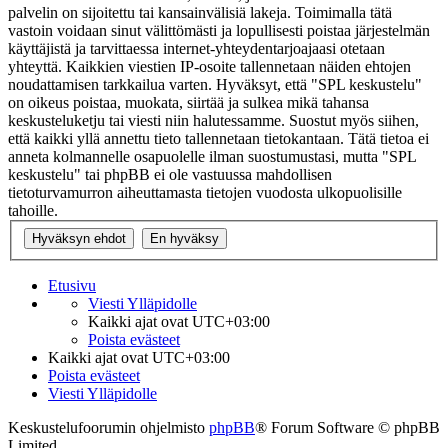
palvelin on sijoitettu tai kansainvälisiä lakeja. Toimimalla tätä
vastoin voidaan sinut välittömästi ja lopullisesti poistaa järjestelmän
käyttäjistä ja tarvittaessa internet-yhteydentarjoajaasi otetaan
yhteyttä. Kaikkien viestien IP-osoite tallennetaan näiden ehtojen
noudattamisen tarkkailua varten. Hyväksyt, että "SPL keskustelu"
on oikeus poistaa, muokata, siirtää ja sulkea mikä tahansa
keskusteluketju tai viesti niin halutessamme. Suostut myös siihen,
että kaikki yllä annettu tieto tallennetaan tietokantaan. Tätä tietoa ei
anneta kolmannelle osapuolelle ilman suostumustasi, mutta "SPL
keskustelu" tai phpBB ei ole vastuussa mahdollisen
tietoturvamurron aiheuttamasta tietojen vuodosta ulkopuolisille
tahoille.
Etusivu
Viesti Ylläpidolle
Kaikki ajat ovat
UTC+03:00
Poista evästeet
Kaikki ajat ovat
UTC+03:00
Poista evästeet
Viesti Ylläpidolle
Keskustelufoorumin ohjelmisto
phpBB
® Forum Software © phpBB
Limited