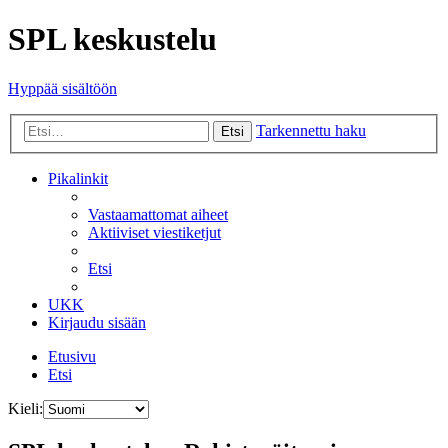
SPL keskustelu
Hyppää sisältöön
Tarkennettu haku
Etsi
Pikalinkit
Vastaamattomat aiheet
Aktiiviset viestiketjut
Etsi
UKK
Kirjaudu sisään
Etusivu
Etsi
Kieli: