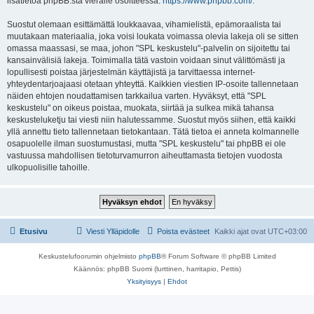
lisätietoa phpBB:stä vieraile osoitteessa:
https://www.phpbb.com/
.
Suostut olemaan esittämättä loukkaavaa, vihamielistä, epämoraalista tai
muutakaan materiaalia, joka voisi loukata voimassa olevia lakeja oli se sitten
omassa maassasi, se maa, johon "SPL keskustelu"-palvelin on sijoitettu tai
kansainvälisiä lakeja. Toimimalla tätä vastoin voidaan sinut välittömästi ja
lopullisesti poistaa järjestelmän käyttäjistä ja tarvittaessa internet-
yhteydentarjoajaasi otetaan yhteyttä. Kaikkien viestien IP-osoite tallennetaan
näiden ehtojen noudattamisen tarkkailua varten. Hyväksyt, että "SPL
keskustelu" on oikeus poistaa, muokata, siirtää ja sulkea mikä tahansa
keskusteluketju tai viesti niin halutessamme. Suostut myös siihen, että kaikki
yllä annettu tieto tallennetaan tietokantaan. Tätä tietoa ei anneta kolmannelle
osapuolelle ilman suostumustasi, mutta "SPL keskustelu" tai phpBB ei ole
vastuussa mahdollisen tietoturvamurron aiheuttamasta tietojen vuodosta
ulkopuolisille tahoille.
Etusivu
Viesti Ylläpidolle
Poista evästeet
Kaikki ajat ovat
UTC+03:00
Keskustelufoorumin ohjelmisto
phpBB
® Forum Software © phpBB Limited
Käännös: phpBB Suomi (lurttinen, harritapio, Pettis)
Yksityisyys
|
Ehdot