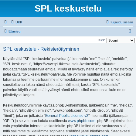
SPL keskustelu
UKK
Kirjaudu sisään
E
Etusivu
t
Kieli:
s
SPL keskustelu - Rekisteröityminen
i
Käyttämällä "SPL keskustelu" palvelua (jälkeenpäin "me", "meitä", "meidän",
"SPL keskustelu", "https://www.spl.fi/keskustelu/keskustelu"), sitoudut
noudattamaan seuraavia ehtoja. Mikäli et hyväksy näitä ehtoja, älä rekisteröidy
ja/tai käytä "SPL keskustelu"-palvelua. Me voimme muuttaa näitä ehtoja koska
tahansa ja teemme parhaamme informoidaksemme sinua. On kuitenkin
suositeltavaa lukea nämä ehdot säännöllisesti, koska "SPL keskustelu"-
palvelun käyttö vaatii että hyväksyt nämä ehdot siinä muodossa, kuin ne on
päivitetty tai korjattu.
Keskustelufoorumimme käyttää phpBB-ohjelmistoa, (jälkeenpäin "he", "heidät",
"heidän", "phpBB-ohjelmisto", "www.phpbb.com", "phpBB Group", "phpBB
Tiimit"), joka on julkaistu "
General Public License v2
" -lisenssillä (jälkeenpäin
"GPL") ja se voidaan ladata osoitteesta
www.phpbb.com
. phpBB-ohjelmisto luo
vain ympäristön internet-keskustelulle. phpBB Limited ei ole vastuussa siitä,
mitä sallimme tai kiellämme sopivana sisältönä ja/tai käytöksenä. Saadaksesi