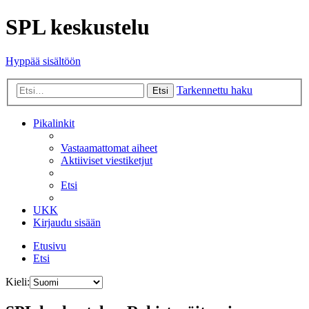
SPL keskustelu
Hyppää sisältöön
Tarkennettu haku
Etsi
Pikalinkit
Vastaamattomat aiheet
Aktiiviset viestiketjut
Etsi
UKK
Kirjaudu sisään
Etusivu
Etsi
Kieli: