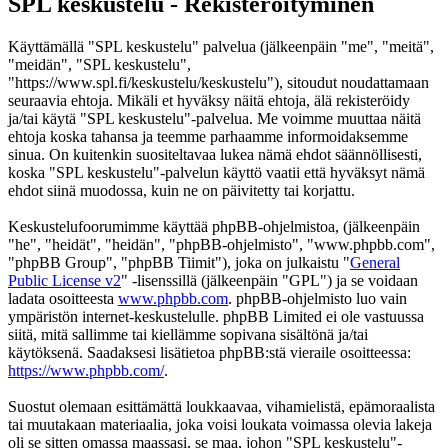
SPL keskustelu - Rekisteröityminen
Käyttämällä "SPL keskustelu" palvelua (jälkeenpäin "me", "meitä",
"meidän", "SPL keskustelu",
"https://www.spl.fi/keskustelu/keskustelu"), sitoudut noudattamaan
seuraavia ehtoja. Mikäli et hyväksy näitä ehtoja, älä rekisteröidy
ja/tai käytä "SPL keskustelu"-palvelua. Me voimme muuttaa näitä
ehtoja koska tahansa ja teemme parhaamme informoidaksemme
sinua. On kuitenkin suositeltavaa lukea nämä ehdot säännöllisesti,
koska "SPL keskustelu"-palvelun käyttö vaatii että hyväksyt nämä
ehdot siinä muodossa, kuin ne on päivitetty tai korjattu.
Keskustelufoorumimme käyttää phpBB-ohjelmistoa, (jälkeenpäin
"he", "heidät", "heidän", "phpBB-ohjelmisto", "www.phpbb.com",
"phpBB Group", "phpBB Tiimit"), joka on julkaistu "
General
Public License v2
" -lisenssillä (jälkeenpäin "GPL") ja se voidaan
ladata osoitteesta
www.phpbb.com
. phpBB-ohjelmisto luo vain
ympäristön internet-keskustelulle. phpBB Limited ei ole vastuussa
siitä, mitä sallimme tai kiellämme sopivana sisältönä ja/tai
käytöksenä. Saadaksesi lisätietoa phpBB:stä vieraile osoitteessa:
https://www.phpbb.com/
.
Suostut olemaan esittämättä loukkaavaa, vihamielistä, epämoraalista
tai muutakaan materiaalia, joka voisi loukata voimassa olevia lakeja
oli se sitten omassa maassasi, se maa, johon "SPL keskustelu"-