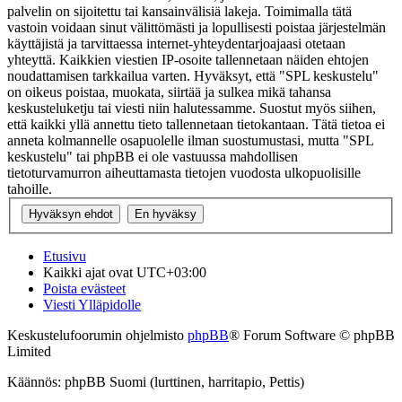
palvelin on sijoitettu tai kansainvälisiä lakeja. Toimimalla tätä
vastoin voidaan sinut välittömästi ja lopullisesti poistaa järjestelmän
käyttäjistä ja tarvittaessa internet-yhteydentarjoajaasi otetaan
yhteyttä. Kaikkien viestien IP-osoite tallennetaan näiden ehtojen
noudattamisen tarkkailua varten. Hyväksyt, että "SPL keskustelu"
on oikeus poistaa, muokata, siirtää ja sulkea mikä tahansa
keskusteluketju tai viesti niin halutessamme. Suostut myös siihen,
että kaikki yllä annettu tieto tallennetaan tietokantaan. Tätä tietoa ei
anneta kolmannelle osapuolelle ilman suostumustasi, mutta "SPL
keskustelu" tai phpBB ei ole vastuussa mahdollisen
tietoturvamurron aiheuttamasta tietojen vuodosta ulkopuolisille
tahoille.
Etusivu
Kaikki ajat ovat
UTC+03:00
Poista evästeet
Viesti Ylläpidolle
Keskustelufoorumin ohjelmisto
phpBB
® Forum Software © phpBB
Limited
Käännös: phpBB Suomi (lurttinen, harritapio, Pettis)