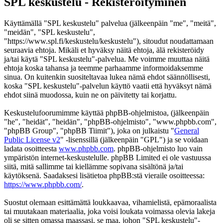
SPL keskustelu - Rekisteröityminen
Käyttämällä "SPL keskustelu" palvelua (jälkeenpäin "me", "meitä",
"meidän", "SPL keskustelu",
"https://www.spl.fi/keskustelu/keskustelu"), sitoudut noudattamaan
seuraavia ehtoja. Mikäli et hyväksy näitä ehtoja, älä rekisteröidy
ja/tai käytä "SPL keskustelu"-palvelua. Me voimme muuttaa näitä
ehtoja koska tahansa ja teemme parhaamme informoidaksemme
sinua. On kuitenkin suositeltavaa lukea nämä ehdot säännöllisesti,
koska "SPL keskustelu"-palvelun käyttö vaatii että hyväksyt nämä
ehdot siinä muodossa, kuin ne on päivitetty tai korjattu.
Keskustelufoorumimme käyttää phpBB-ohjelmistoa, (jälkeenpäin
"he", "heidät", "heidän", "phpBB-ohjelmisto", "www.phpbb.com",
"phpBB Group", "phpBB Tiimit"), joka on julkaistu "
General
Public License v2
" -lisenssillä (jälkeenpäin "GPL") ja se voidaan
ladata osoitteesta
www.phpbb.com
. phpBB-ohjelmisto luo vain
ympäristön internet-keskustelulle. phpBB Limited ei ole vastuussa
siitä, mitä sallimme tai kiellämme sopivana sisältönä ja/tai
käytöksenä. Saadaksesi lisätietoa phpBB:stä vieraile osoitteessa:
https://www.phpbb.com/
.
Suostut olemaan esittämättä loukkaavaa, vihamielistä, epämoraalista
tai muutakaan materiaalia, joka voisi loukata voimassa olevia lakeja
oli se sitten omassa maassasi, se maa, johon "SPL keskustelu"-