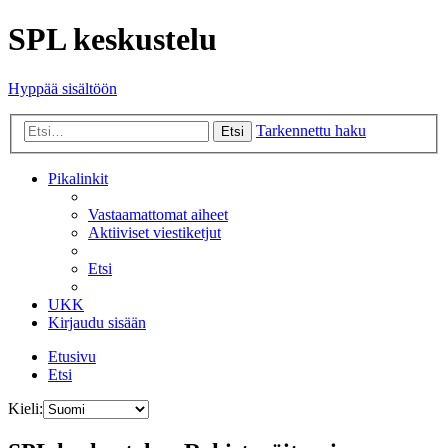
SPL keskustelu
Hyppää sisältöön
Tarkennettu haku
Etsi
Pikalinkit
Vastaamattomat aiheet
Aktiiviset viestiketjut
Etsi
UKK
Kirjaudu sisään
Etusivu
Etsi
Kieli: