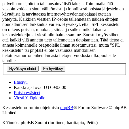
palvelin on sijoitettu tai kansainvälisiä lakeja. Toimimalla tätä
vastoin voidaan sinut välittömästi ja lopullisesti poistaa järjestelmän
käyttäjistä ja tarvittaessa internet-yhteydentarjoajaasi otetaan
yhteyttä. Kaikkien viestien IP-osoite tallennetaan näiden ehtojen
noudattamisen tarkkailua varten. Hyväksyt, että "SPL keskustelu"
on oikeus poistaa, muokata, siirtää ja sulkea mikä tahansa
keskusteluketju tai viesti niin halutessamme. Suostut myös siihen,
että kaikki yllä annettu tieto tallennetaan tietokantaan. Tätä tietoa ei
anneta kolmannelle osapuolelle ilman suostumustasi, mutta "SPL
keskustelu" tai phpBB ei ole vastuussa mahdollisen
tietoturvamurron aiheuttamasta tietojen vuodosta ulkopuolisille
tahoille.
Etusivu
Kaikki ajat ovat
UTC+03:00
Poista evästeet
Viesti Ylläpidolle
Keskustelufoorumin ohjelmisto
phpBB
® Forum Software © phpBB
Limited
Käännös: phpBB Suomi (lurttinen, harritapio, Pettis)